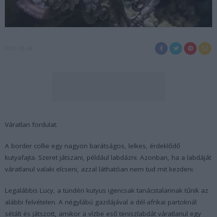
2021-03-24
Váratlan fordulat.
A border collie egy nagyon barátságos, lelkes, érdeklődő
kutyafajta. Szeret játszani, például labdázni. Azonban, ha a labdáját
váratlanul valaki elcseni, azzal láthatóan nem tud mit kezdeni.
Legalábbis Lucy, a tündéri kutyus igencsak tanácstalannak tűnik az
alábbi felvételen. A négylábú gazdájával a dél-afrikai partoknál
sétált és játszott, amikor a vízbe eső teniszlabdát váratlanul egy