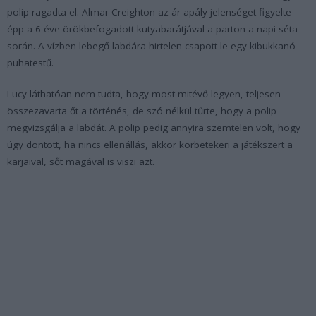
polip ragadta el. Almar Creighton az ár-apály jelenséget figyelte
épp a 6 éve örökbefogadott kutyabarátjával a parton a napi séta
során. A vízben lebegő labdára hirtelen csapott le egy kibukkanó
puhatestű.
Lucy láthatóan nem tudta, hogy most mitévő legyen, teljesen
összezavarta őt a történés, de szó nélkül tűrte, hogy a polip
megvizsgálja a labdát. A polip pedig annyira szemtelen volt, hogy
úgy döntött, ha nincs ellenállás, akkor körbetekeri a játékszert a
karjaival, sőt magával is viszi azt.