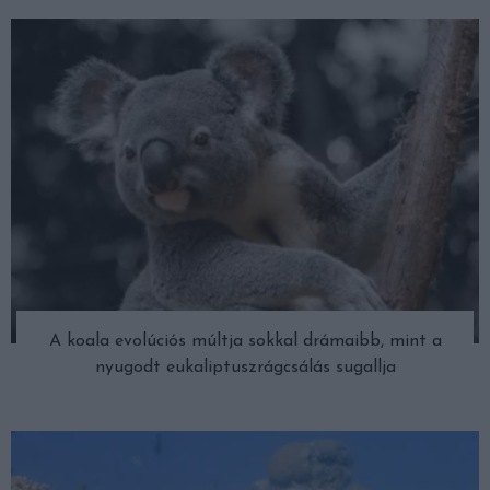
A koala evolúciós múltja sokkal drámaibb, mint a
nyugodt eukaliptuszrágcsálás sugallja