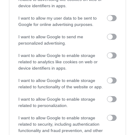
FEDŐ, ÉS MI TÖRTÉNIK
HÉTKÖZNAPI MADARAK ÉS
device identifiers in apps.
ALATTA A TERMÉSZETTEL?
PILLANGÓK CSENDES
ELTŰNÉSE A NAGYOBB
2026-08-03
I want to allow my user data to be sent to
VÉSZJEL
Google for online advertising purposes.
2026-08-03
I want to allow Google to send me
personalized advertising.
I want to allow Google to enable storage
related to analytics like cookies on web or
device identifiers in apps.
I want to allow Google to enable storage
related to functionality of the website or app.
I want to allow Google to enable storage
related to personalization.
A TUDÓSOK 262 ÚJ FAJT
ÖTVEN ÉVIG ROSSZ NÉVEN
NEVEZTEK MEG, ÉS A FÖLD
LAPULT EGY KARDFOGÚ
I want to allow Google to enable storage
MEGINT FINOMAN JELEZTE:
MACSKA LELETE – AZTÁN
related to security, including authentication
KORAI MÉG MINDENTUDÓNAK
VALAKI VÉGRE RÁNÉZETT
functionality and fraud prevention, and other
HINNI MAGUNKAT
RENDESEN