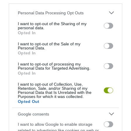
third parties.
Please note that this website/app uses one or more Google
Personal Data Processing Opt Outs
A KOALA EVOLÚCIÓS MÚLTJA
A KORALLZÁTONY NEM CSAK
services and may gather and store information including but
SOKKAL DRÁMAIBB, MINT A
SZÍNES HALAKBÓL ÁLL: MOST
not limited to your visit or usage behaviour. You may click to
I want to opt-out of the Sharing of my
NYUGODT
500 EDDIG ISMERETLEN
personal data.
grant or deny consent to Google and its third-party tags to
EUKALIPTUSZRÁGCSÁLÁS
LAKÓJÁT MUTATTA MEG
Opted In
use your data for below specified purposes in below Google
SUGALLJA
2026-08-06
consent section.
I want to opt-out of the Sale of my
2026-08-07
Personal Data.
Opted In
I want to opt-out of processing my
Personal Data for Targeted Advertising.
Opted In
I want to opt-out of Collection, Use,
Retention, Sale, and/or Sharing of my
Personal Data that Is Unrelated with the
Purposes for which it was collected.
Opted Out
Google consents
HŐKUPOLA MAGYARORSZÁG
NEM CSAK A RITKASÁGOK
I want to allow Google to enable storage
FELETT: MI EZ A LÁTHATATLAN
BAJBAN VANNAK: A
related to advertising like cookies on web or