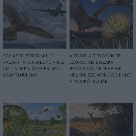
EGY APRÓ SÓLYOM TUD
A TEQUILA TITKOS HŐSEI
VALAMIT A TURBULENCIÁRÓL,
SZŐRÖS KIS ÉJSZAKAI
AMIT A REPÜLŐGÉPEK MÉG
BEPORZÓK: DENEVÉREK
CSAK TANULNAK
NÉLKÜL SZOMORÚBB LENNE
A MEXIKÓI POHÁR
2026-07-13
2026-07-10