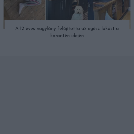
A 12 éves nagylány felújította az egész lakást a
karantén idején