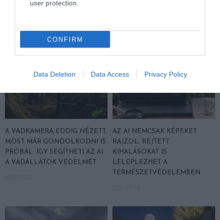
user protection.
2026-07-30
2026-07-28
CONFIRM
Data Deletion
Data Access
Privacy Policy
A VADKAMERA EDDIG NÉZETT,
AZ AI NEMCSAK KÉPEKET
MOST MÁR GONDOLKODNI IS
RAJZOL: REJTETT
PRÓBÁL: ÍGY SEGÍTHETI AZ AI
KIHALÁSOKAT IS
A VADÁLLATOK VÉDELMÉT
LELEPLEZHET A
TERMÉSZETVÉDELEMBEN
2026-07-27
2026-07-15