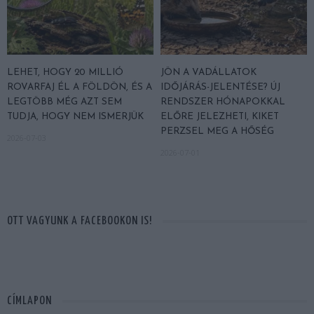
LEHET, HOGY 20 MILLIÓ
JÖN A VADÁLLATOK
ROVARFAJ ÉL A FÖLDÖN, ÉS A
IDŐJÁRÁS-JELENTÉSE? ÚJ
LEGTÖBB MÉG AZT SEM
RENDSZER HÓNAPOKKAL
TUDJA, HOGY NEM ISMERJÜK
ELŐRE JELEZHETI, KIKET
PERZSEL MEG A HŐSÉG
2026-07-03
2026-07-01
OTT VAGYUNK A FACEBOOKON IS!
CÍMLAPON