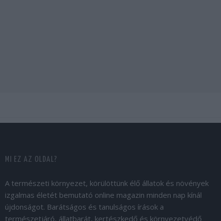
MI EZ AZ OLDAL?
A természeti környezet, körülöttünk élő állatok és növények
izgalmas életét bemutató online magazin minden nap kínál
újdonságot. Barátságos és tanulságos írások a
természetjáró, állatbarát, kertészkedő és környezetvédő