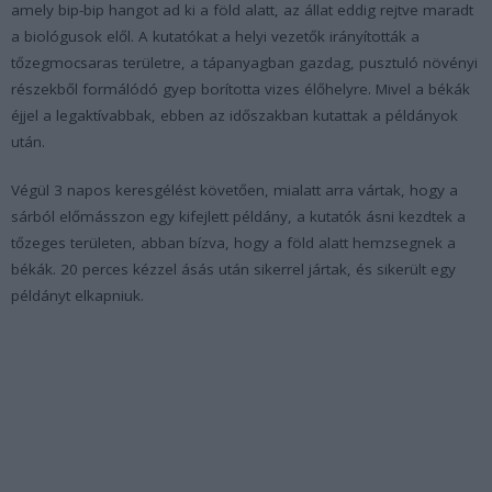
amely bip-bip hangot ad ki a föld alatt, az állat eddig rejtve maradt
a biológusok elől. A kutatókat a helyi vezetők irányították a
tőzegmocsaras területre, a tápanyagban gazdag, pusztuló növényi
részekből formálódó gyep borította vizes élőhelyre. Mivel a békák
éjjel a legaktívabbak, ebben az időszakban kutattak a példányok
után.
Végül 3 napos keresgélést követően, mialatt arra vártak, hogy a
sárból előmásszon egy kifejlett példány, a kutatók ásni kezdtek a
tőzeges területen, abban bízva, hogy a föld alatt hemzsegnek a
békák. 20 perces kézzel ásás után sikerrel jártak, és sikerült egy
példányt elkapniuk.