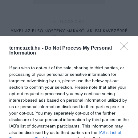
ELŐZŐ CIKK
YAKEI: AZ ELSŐ NŐSTÉNY MAKÁKÓ, AKI FALKAVEZÉRRÉ
KÜZDÖTTE MAGÁT
termeszeti.hu -
Do Not Process My Personal
Information
KÖVETKEZŐ CIKK
ÜDÜLÉS MÁSKÉPP: ÉRKEZIK AZ ELSŐ ŰRHOTEL 2025-BEN
If you wish to opt-out of the sale, sharing to third parties, or
processing of your personal or sensitive information for
targeted advertising by us, please use the below opt-out
section to confirm your selection. Please note that after your
HASONLÓ ÉRDEKESSÉGEK
opt-out request is processed you may continue seeing
interest-based ads based on personal information utilized by
us or personal information disclosed to third parties prior to
your opt-out. You may separately opt-out of the further
disclosure of your personal information by third parties on the
IAB’s list of downstream participants. This information may
also be disclosed by us to third parties on the
IAB’s List of