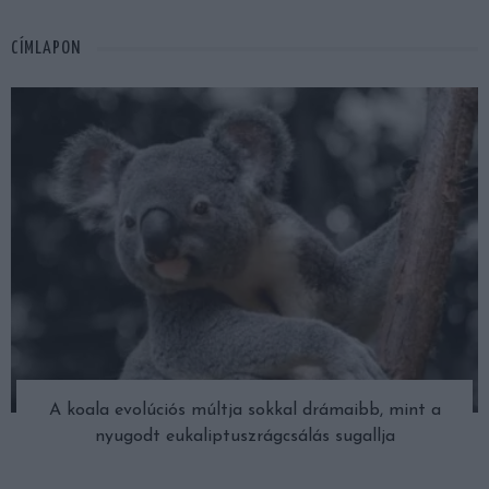
CÍMLAPON
A koala evolúciós múltja sokkal drámaibb, mint a
nyugodt eukaliptuszrágcsálás sugallja