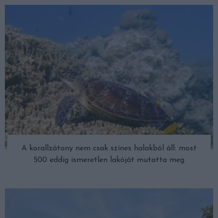
A korallzátony nem csak színes halakból áll: most
500 eddig ismeretlen lakóját mutatta meg