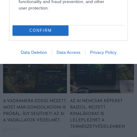
functionality and fraud prevention, and other
MEGINT FINOMAN JELEZTE:
MACSKA LELETE – AZTÁN
user protection.
KORAI MÉG MINDENTUDÓNAK
VALAKI VÉGRE RÁNÉZETT
HINNI MAGUNKAT
RENDESEN
2026-07-30
2026-07-28
CONFIRM
Data Deletion
Data Access
Privacy Policy
A VADKAMERA EDDIG NÉZETT,
AZ AI NEMCSAK KÉPEKET
MOST MÁR GONDOLKODNI IS
RAJZOL: REJTETT
PRÓBÁL: ÍGY SEGÍTHETI AZ AI
KIHALÁSOKAT IS
A VADÁLLATOK VÉDELMÉT
LELEPLEZHET A
TERMÉSZETVÉDELEMBEN
2026-07-27
2026-07-15