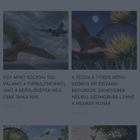
EGY APRÓ SÓLYOM TUD
A TEQUILA TITKOS HŐSEI
VALAMIT A TURBULENCIÁRÓL,
SZŐRÖS KIS ÉJSZAKAI
AMIT A REPÜLŐGÉPEK MÉG
BEPORZÓK: DENEVÉREK
CSAK TANULNAK
NÉLKÜL SZOMORÚBB LENNE
A MEXIKÓI POHÁR
2026-07-13
2026-07-10