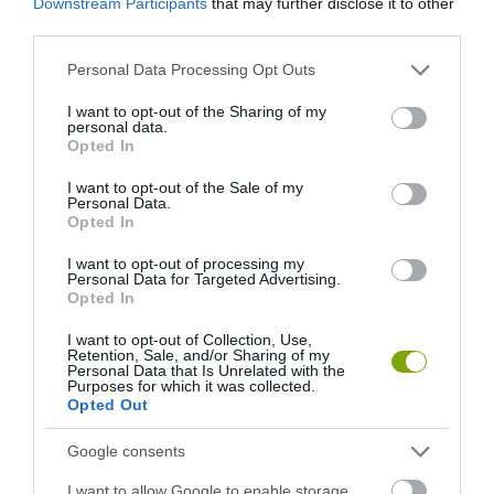
Downstream Participants
that may further disclose it to other
third parties.
Please note that this website/app uses one or more Google
Personal Data Processing Opt Outs
services and may gather and store information including but
not limited to your visit or usage behaviour. You may click to
I want to opt-out of the Sharing of my
A KOALA EVOLÚCIÓS MÚLTJA
A KORALLZÁTONY NEM CSAK
personal data.
grant or deny consent to Google and its third-party tags to
SOKKAL DRÁMAIBB, MINT A
SZÍNES HALAKBÓL ÁLL: MOST
Opted In
use your data for below specified purposes in below Google
NYUGODT
500 EDDIG ISMERETLEN
consent section.
I want to opt-out of the Sale of my
EUKALIPTUSZRÁGCSÁLÁS
LAKÓJÁT MUTATTA MEG
Personal Data.
SUGALLJA
Opted In
2026-08-06
2026-08-07
I want to opt-out of processing my
Personal Data for Targeted Advertising.
Opted In
I want to opt-out of Collection, Use,
Retention, Sale, and/or Sharing of my
Personal Data that Is Unrelated with the
Purposes for which it was collected.
Opted Out
Google consents
I want to allow Google to enable storage