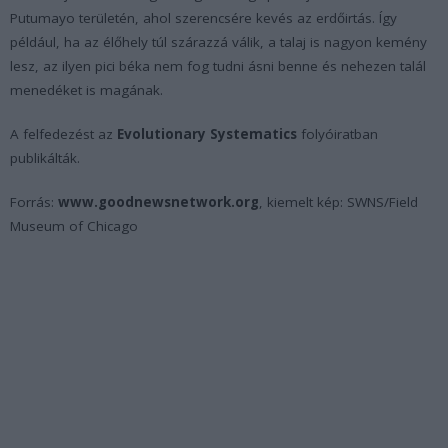
Putumayo területén, ahol szerencsére kevés az erdőirtás. Így
például, ha az élőhely túl szárazzá válik, a talaj is nagyon kemény
lesz, az ilyen pici béka nem fog tudni ásni benne és nehezen talál
menedéket is magának.
A felfedezést az
Evolutionary Systematics
folyóiratban
publikálták.
Forrás:
www.goodnewsnetwork.org
, kiemelt kép: SWNS/Field
Museum of Chicago