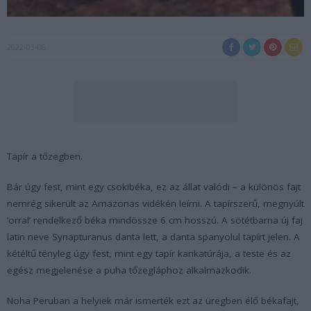
2022-03-06
Tapír a tőzegben.
Bár úgy fest, mint egy csokibéka, ez az állat valódi – a különös fajt
nemrég sikerült az Amazonas vidékén leírni. A tapírszerű, megnyúlt
’orral’ rendelkező béka mindössze 6 cm hosszú. A sötétbarna új faj
latin neve Synapturanus danta lett, a danta spanyolul tapírt jelen. A
kétéltű tényleg úgy fest, mint egy tapír karikatúrája, a teste és az
egész megjelenése a puha tőzegláphoz alkalmazkodik.
Noha Peruban a helyiek már ismerték ezt az üregben élő békafajt,