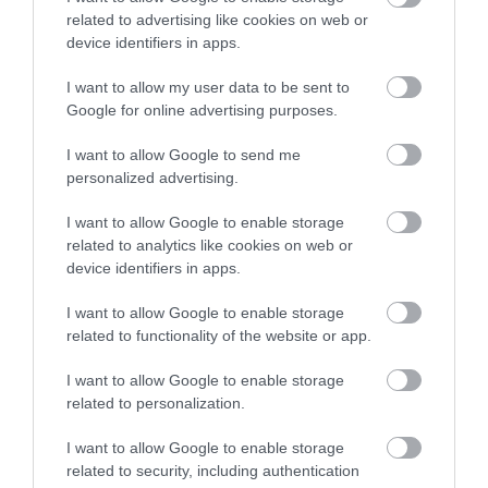
related to advertising like cookies on web or
HŐKUPOLA MAGYARORSZÁG
NEM CSAK A RITKASÁGOK
device identifiers in apps.
FELETT: MI EZ A LÁTHATATLAN
BAJBAN VANNAK: A
FEDŐ, ÉS MI TÖRTÉNIK
HÉTKÖZNAPI MADARAK ÉS
I want to allow my user data to be sent to
ALATTA A TERMÉSZETTEL?
PILLANGÓK CSENDES
Google for online advertising purposes.
ELTŰNÉSE A NAGYOBB
2026-08-03
VÉSZJEL
I want to allow Google to send me
2026-08-03
personalized advertising.
I want to allow Google to enable storage
related to analytics like cookies on web or
device identifiers in apps.
I want to allow Google to enable storage
related to functionality of the website or app.
I want to allow Google to enable storage
related to personalization.
I want to allow Google to enable storage
A TUDÓSOK 262 ÚJ FAJT
ÖTVEN ÉVIG ROSSZ NÉVEN
related to security, including authentication
NEVEZTEK MEG, ÉS A FÖLD
LAPULT EGY KARDFOGÚ