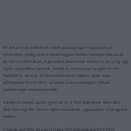
Az Amazonas vidékének rejtett gazdagsága még javarészt
ismeretlen, pedig ezek a fajok nagyon fontos szerepet játszanak
az ökoszisztémában. A genetikai elemzések szerint ez az új faj egy
olyan csoporthoz tartozik, amely az Amazonas nyugati részén
fejlődött ki, ahol pl. a Pebas-tórendszer hatása olyan vizes
élőhelyeket hozott létre, amelyek a nemzetségben látható
sokféleséget eredményezték.
A különös békék aprók, gyorsak és a föld alatt élnek. Nem látni
őket fenn ugrálni, hiszen rejtve maradnak, ugyanakkor a hangjukat
hallani.
A békák jelenléte az egészséges tőzeglápokat jelezheti Peru