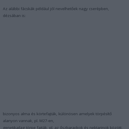
Az alábbi fácskák például jól nevelhetőek nagy cserépben,
dézsában is:
bizonyos alma és körtefajták, különösen amelyek törpésítő
alanyon vannak, pl. M27-en,
genetikailag törpe fajták, pl. az őszbarackok és nektarinok között,