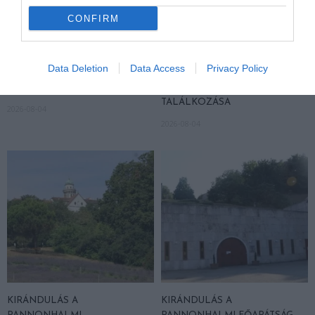
CONFIRM
KIRÁNDULÁS A
KIRÁNDULÁS PANNONHALMA
Data Deletion
Data Access
Privacy Policy
PANNONHALMI
KÖRNYÉKÉN: TERMÉSZET,
ARBORÉTUMBA
SZŐLŐ ÉS KOMLÓ
TALÁLKOZÁSA
2026-08-04
2026-08-04
KIRÁNDULÁS A
KIRÁNDULÁS A