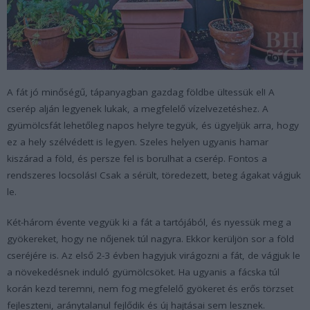
A fát jó minőségű, tápanyagban gazdag földbe ültessük el! A
cserép alján legyenek lukak, a megfelelő vízelvezetéshez. A
gyümölcsfát lehetőleg napos helyre tegyük, és ügyeljük arra, hogy
ez a hely szélvédett is legyen. Szeles helyen ugyanis hamar
kiszárad a föld, és persze fel is borulhat a cserép. Fontos a
rendszeres locsolás! Csak a sérült, töredezett, beteg ágakat vágjuk
le.
Két-három évente vegyük ki a fát a tartójából, és nyessük meg a
gyökereket, hogy ne nőjenek túl nagyra. Ekkor kerüljön sor a föld
cseréjére is. Az első 2-3 évben hagyjuk virágozni a fát, de vágjuk le
a növekedésnek induló gyümölcsöket. Ha ugyanis a fácska túl
korán kezd teremni, nem fog megfelelő gyökeret és erős törzset
fejleszteni, aránytalanul fejlődik és új hajtásai sem lesznek.