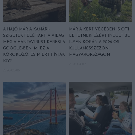
A HAJÓ MÁR A KANÁRI-
MÁR A KERT VÉGÉBEN IS OTT
SZIGETEK FELÉ TART, A VILÁG
LEHETNEK: EZÉRT INDULT BE
MEG A HANTAVÍRUST KERESI A
ILYEN KORÁN A 2026-OS
GOOGLE-BEN: MI EZ A
KULLANCSSZEZON
KÓROKOZÓ, ÉS MIÉRT HÍVJÁK
MAGYARORSZÁGON
ÍGY?
2026-04-07
2026-05-06