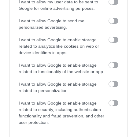
I want to allow my user data to be sent to
ELŐZŐ CIKK
Google for online advertising purposes.
VARIÁCIÓK TARTÓFALRA: A MASSZÍV, A SZEMET
I want to allow Google to send me
GYÖNYÖRKÖDTETŐ, ÉS A POFONEGYSZERŰ
personalized advertising.
I want to allow Google to enable storage
KÖVETKEZŐ CIKK
related to analytics like cookies on web or
HINTÁZÁSRA FEL! DIY HINTÁK, AMIKET IMÁDNI FOGNAK A
device identifiers in apps.
GYEREKEK
I want to allow Google to enable storage
related to functionality of the website or app.
HASONLÓ ÉRDEKESSÉGEK
I want to allow Google to enable storage
related to personalization.
I want to allow Google to enable storage
related to security, including authentication
functionality and fraud prevention, and other
user protection.