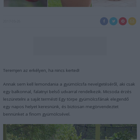
2017-05-26
Teremjen az erkélyen, ha nincs kerted!
Annak sem kell lemondania a gyümölcsfa nevelgetéséről, aki csak
egy balkonnal, falatnyi belső udvarral rendelkezik. Micsoda érzés
leszüretelni a saját termést! Egy törpe gyümölcsfának elegendő
egy napos helyet keresnünk, és biztosan megörvendeztet
bennünket a finom gyümölcsével.