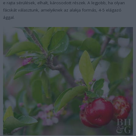
e rajta sérülések, elhalt, károsodott részek. A legjobb, ha olyan
fácskát választunk, amelyiknek az alakja formás, 4-5 elágazó
ággal.