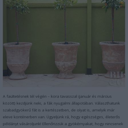
A faültetésnek tél végén – kora tavasszal (január és március
között) kezdjünk neki, a fák nyugalmi állapotában. Választhatunk
szabadgyökerű fát is a kertészetben, de olyat is, amelyik már
eleve konténerben van. Ügyeljünk rá, hogy egészséges, életerős
példányt vásároljunk! Ellenőrizzük a gyökérnyakat, hogy nincsenek