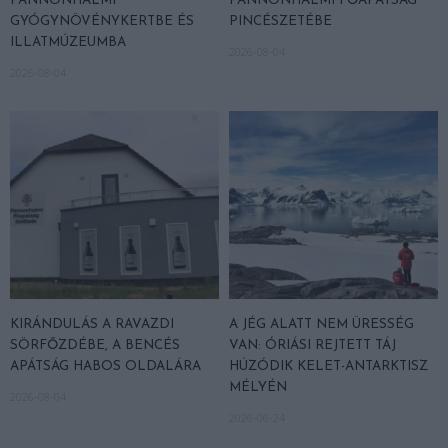
PANNONHALMI
PANNONHALMI FŐAPÁTSÁG
GYÓGYNÖVÉNYKERTBE ÉS
PINCÉSZETÉBE
ILLATMÚZEUMBA
2026-08-04
2026-08-04
KIRÁNDULÁS A RAVAZDI
A JÉG ALATT NEM ÜRESSÉG
SÖRFŐZDÉBE, A BENCÉS
VAN: ÓRIÁSI REJTETT TÁJ
APÁTSÁG HABOS OLDALÁRA
HÚZÓDIK KELET-ANTARKTISZ
MÉLYÉN
2026-08-04
2026-06-24