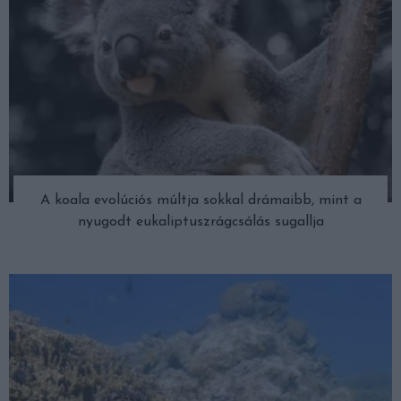
A koala evolúciós múltja sokkal drámaibb, mint a
nyugodt eukaliptuszrágcsálás sugallja