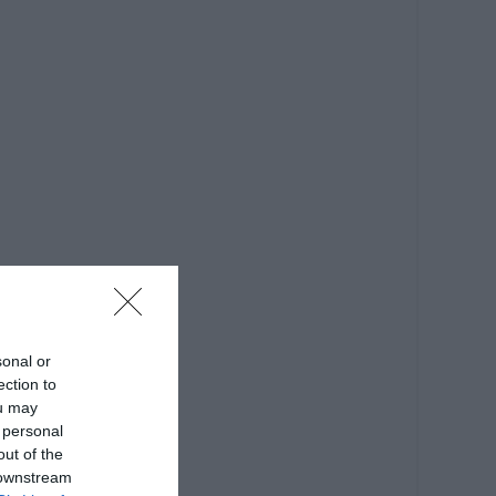
sonal or
ection to
ou may
 personal
out of the
 downstream