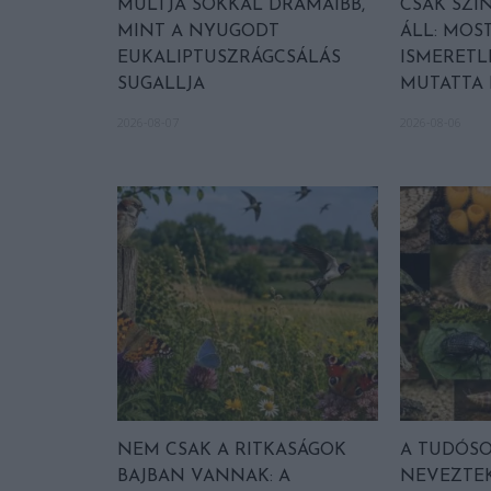
MÚLTJA SOKKAL DRÁMAIBB,
CSAK SZÍ
MINT A NYUGODT
ÁLL: MOST
EUKALIPTUSZRÁGCSÁLÁS
ISMERETL
SUGALLJA
MUTATTA
2026-08-07
2026-08-06
NEM CSAK A RITKASÁGOK
A TUDÓSOK
BAJBAN VANNAK: A
NEVEZTEK