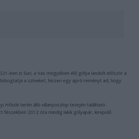
21-ben is Suri, a Vas megyében élő gólya landolt először a
obogtatja a szíveket, hiszen egy apró reményt ad, hogy
 Hősök terén álló villanyoszlop tetején található
tt fészekben 2012 óta mindig lakik gólyapár, kirepülő