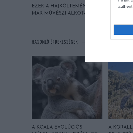
authenti
EZEK A HAJKÖLTEMÉNYEK VALÓJÁBAN
MÁR MŰVÉSZI ALKOTÁSOK
HASONLÓ ÉRDEKESSÉGEK
A KOALA EVOLÚCIÓS
A KORAL