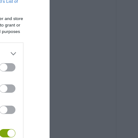
B’s List of
er and store
to grant or
ed purposes