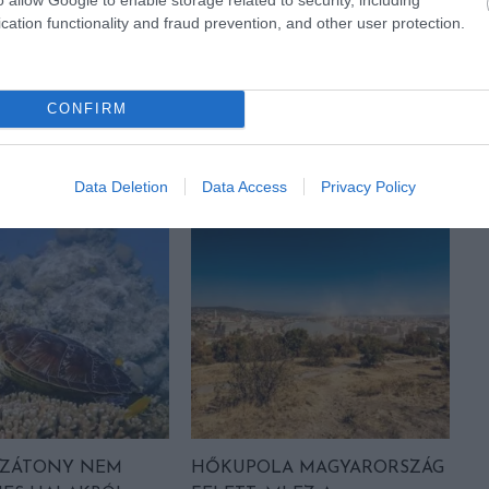
cation functionality and fraud prevention, and other user protection.
MEXIKÓI ÍNYENCSÉG AZ ESCAMOL, AZAZ A
HANGYALÁRVA
CONFIRM
Data Deletion
Data Access
Privacy Policy
LZÁTONY NEM
HŐKUPOLA MAGYARORSZÁG