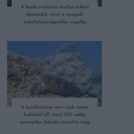
A koala evolúciós múltja sokkal
drámaibb, mint a nyugodt
eukaliptuszrágcsálás sugallja
A korallzátony nem csak színes
halakból áll: most 500 eddig
ismeretlen lakóját mutatta meg