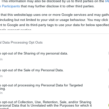
. This information may also be disclosed by us to third parties on the
IA
Participants
that may further disclose it to other third parties.
 that this website/app uses one or more Google services and may gath
including but not limited to your visit or usage behaviour. You may click 
 to Google and its third-party tags to use your data for below specifi
ogle consent section.
l Data Processing Opt Outs
o opt-out of the Sharing of my personal data.
In
o opt-out of the Sale of my Personal Data.
In
to opt-out of processing my Personal Data for Targeted
ing.
In
o opt-out of Collection, Use, Retention, Sale, and/or Sharing
ersonal Data that Is Unrelated with the Purposes for which it
lected.