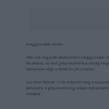
A leggyorsabb vándor.
Idén már negyedik alkalommal ő a leggyorsabb: 20
fészkében. Az első gólya hazatérése mindig megd
hamarosan vége a télnek és jön a tavasz.
Suri most február 12-én érkezett meg a vassurányi
lakhelyére. A gólyamonitoring oldalán nyilvántarto
fiókákkal.