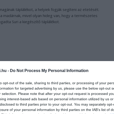
ának táplálékot, a helyiek fogják segíteni az etetését.
e a madárnak, mivel olyan hideg van, hogy a természetes
ogadta Suri a kiegészítő táplálékot.
i.hu -
Do Not Process My Personal Information
to opt-out of the sale, sharing to third parties, or processing of your per
formation for targeted advertising by us, please use the below opt-out s
r selection. Please note that after your opt-out request is processed y
eing interest-based ads based on personal information utilized by us or
disclosed to third parties prior to your opt-out. You may separately opt-
losure of your personal information by third parties on the IAB’s list of