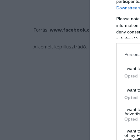
participants
Downstream 
Please note
information 
Forrás:
www.facebook.com
deny consent
in below Go
A kiemelt kép illusztráció.
Persona
I want t
Opted 
I want t
Opted 
I want 
Advertis
Opted 
I want t
of my P
was col