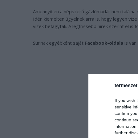
Amennyiben a népszerű gázlómadár nem találna mag
Idén kiemelten ügyelnek arra is, hogy legyen viz
vizek befagytak. A legfrissebb hírek szerint el is f
Surinak egyébként saját
Facebook-oldala
is van.
termeszet
If you wish 
sensitive in
confirm you
continue se
information 
further disc