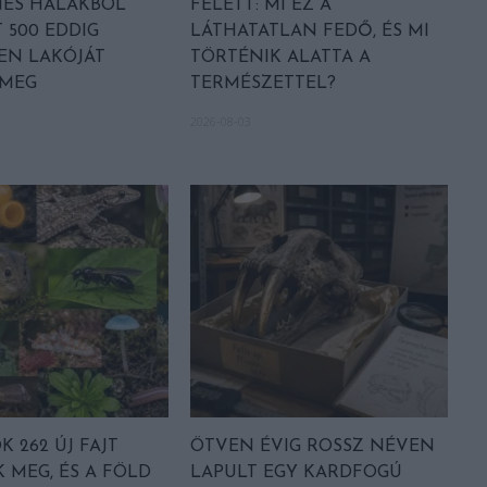
NES HALAKBÓL
FELETT: MI EZ A
 500 EDDIG
LÁTHATATLAN FEDŐ, ÉS MI
EN LAKÓJÁT
TÖRTÉNIK ALATTA A
 MEG
TERMÉSZETTEL?
2026-08-03
 262 ÚJ FAJT
ÖTVEN ÉVIG ROSSZ NÉVEN
 MEG, ÉS A FÖLD
LAPULT EGY KARDFOGÚ