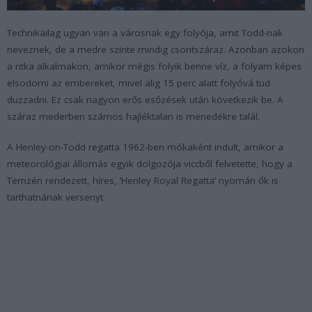
Technikailag ugyan van a városnak egy folyója, amit Todd-nak
neveznek, de a medre szinte mindig csontszáraz. Azonban azokon
a ritka alkalmakon, amikor mégis folyik benne víz, a folyam képes
elsodorni az embereket, mivel alig 15 perc alatt folyóvá tud
duzzadni. Ez csak nagyon erős esőzések után következik be. A
száraz mederben számos hajléktalan is menedékre talál.
A Henley-on-Todd regatta 1962-ben mókaként indult, amikor a
meteorológiai állomás egyik dolgozója viccből felvetette, hogy a
Temzén rendezett, híres, ’Henley Royal Regatta’ nyomán ők is
tarthatnának versenyt.