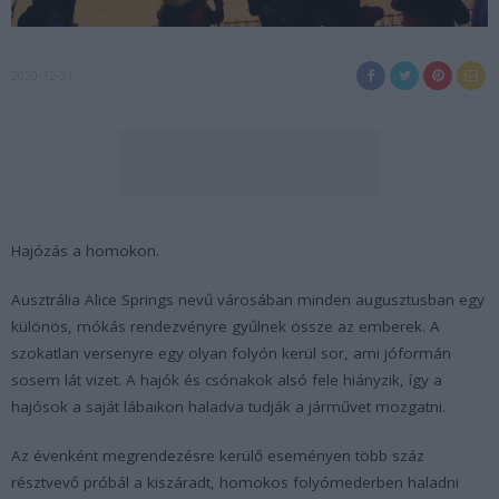
2020-12-31
Hajózás a homokon.
Ausztrália Alice Springs nevű városában minden augusztusban egy
különös, mókás rendezvényre gyűlnek össze az emberek. A
szokatlan versenyre egy olyan folyón kerül sor, ami jóformán
sosem lát vizet. A hajók és csónakok alsó fele hiányzik, így a
hajósok a saját lábaikon haladva tudják a járművet mozgatni.
Az évenként megrendezésre kerülő eseményen több száz
résztvevő próbál a kiszáradt, homokos folyómederben haladni