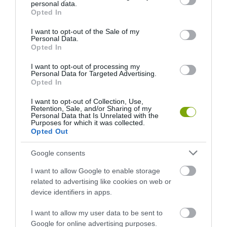
MINIFÁRAÓKAT FARAG A GRAFITCERUZÁK HEGYÉBE EGY
personal data.
grant or deny consent to Google and its third-party tags to
Opted In
EGYIPTOMI FÉRFI
use your data for below specified purposes in below Google
consent section.
I want to opt-out of the Sale of my
Personal Data.
KÖVETKEZŐ CIKK
Opted In
ELKÉSZÜLT A VILÁG ELSŐ NÖVÉNYI ZONGORÁJA
I want to opt-out of processing my
Personal Data for Targeted Advertising.
Opted In
HASONLÓ ÉRDEKESSÉGEK
I want to opt-out of Collection, Use,
Retention, Sale, and/or Sharing of my
Personal Data that Is Unrelated with the
Purposes for which it was collected.
Opted Out
Google consents
I want to allow Google to enable storage
related to advertising like cookies on web or
device identifiers in apps.
I want to allow my user data to be sent to
Google for online advertising purposes.