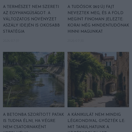
A TERMÉSZET NEM SZERETI
A TUDÓSOK 262 ÚJ FAJT
AZ EGYHANGÚSÁGOT: A
NEVEZTEK MEG, ÉS A FÖLD
VÁLTOZATOS NÖVÉNYZET
MEGINT FINOMAN JELEZTE:
ASZÁLY IDEJÉN IS OKOSABB
KORAI MÉG MINDENTUDÓNAK
STRATÉGIA
HINNI MAGUNKAT
2026-07-31
2026-07-30
A BETONBA SZORÍTOTT PATAK
A KÁNIKULÁT NEM MINDIG
IS TUDNA ÉLNI, HA VÉGRE
LÉGKONDIVAL GYŐZTÉK LE:
NEM CSATORNAKÉNT
MIT TANULHATUNK A