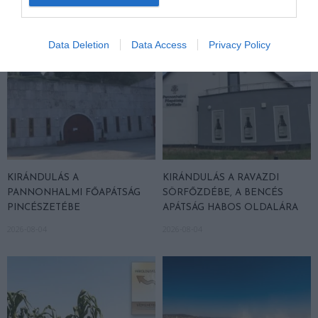
Data Deletion
Data Access
Privacy Policy
KIRÁNDULÁS A
KIRÁNDULÁS A RAVAZDI
PANNONHALMI FŐAPÁTSÁG
SÖRFŐZDÉBE, A BENCÉS
PINCÉSZETÉBE
APÁTSÁG HABOS OLDALÁRA
2026-08-04
2026-08-04