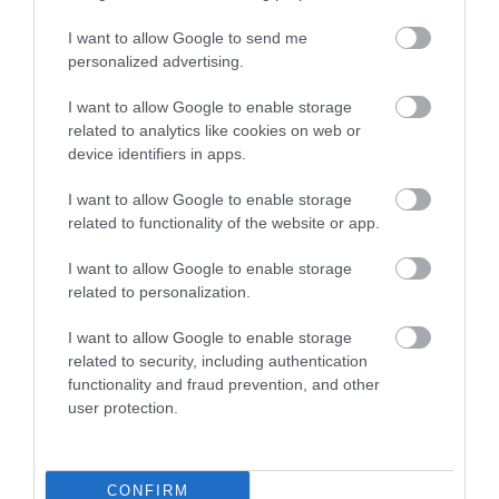
A KORALLZÁTONY NEM CSAK
KIRÁNDULÁS A
SZÍNES HALAKBÓL ÁLL: MOST
PANNONHALMI
I want to allow Google to send me
500 EDDIG ISMERETLEN
ARBORÉTUMBA
personalized advertising.
LAKÓJÁT MUTATTA MEG
2026-08-04
I want to allow Google to enable storage
2026-08-06
related to analytics like cookies on web or
device identifiers in apps.
I want to allow Google to enable storage
related to functionality of the website or app.
I want to allow Google to enable storage
related to personalization.
I want to allow Google to enable storage
related to security, including authentication
functionality and fraud prevention, and other
KIRÁNDULÁS PANNONHALMA
KIRÁNDULÁS A
user protection.
KÖRNYÉKÉN: TERMÉSZET,
PANNONHALMI
SZŐLŐ ÉS KOMLÓ
GYÓGYNÖVÉNYKERTBE ÉS
TALÁLKOZÁSA
ILLATMÚZEUMBA
CONFIRM
2026-08-04
2026-08-04