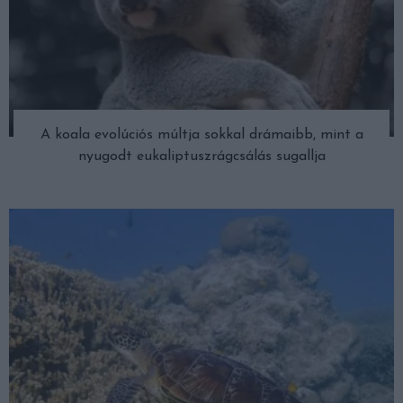
A koala evolúciós múltja sokkal drámaibb, mint a
nyugodt eukaliptuszrágcsálás sugallja