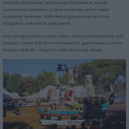
különféle járművekkel: jachtformájú fémhajókkal, evezős
csónakokkal, kajakokkal. A záróeseményen, amit a ’Hajók
csatájának’ neveznek, feldíszített járgányok csapnak össze
vízágyúk és vízibombák segítségével.
Alice Springs pontosan olyan száraz, mint Ausztrália bármely más
sivatagos vidéke. Bár távol esik mindentől, gyakorlatilag a semmi
közepén található, virágzó és vidám közösség alkotja.