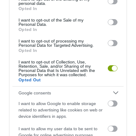
personal data.
grant or deny consent to Google and its third-party tags to
Opted In
2026-08-04
2026-08-03
use your data for below specified purposes in below Google
consent section.
I want to opt-out of the Sale of my
Personal Data.
Opted In
I want to opt-out of processing my
Personal Data for Targeted Advertising.
Opted In
I want to opt-out of Collection, Use,
Retention, Sale, and/or Sharing of my
Personal Data that Is Unrelated with the
Purposes for which it was collected.
Opted Out
A TERMÉSZET NEM SZERETI
A TUDÓSOK 262 ÚJ FAJT
AZ EGYHANGÚSÁGOT: A
NEVEZTEK MEG, ÉS A FÖLD
Google consents
VÁLTOZATOS NÖVÉNYZET
MEGINT FINOMAN JELEZTE:
I want to allow Google to enable storage
ASZÁLY IDEJÉN IS OKOSABB
KORAI MÉG MINDENTUDÓNAK
related to advertising like cookies on web or
STRATÉGIA
HINNI MAGUNKAT
device identifiers in apps.
2026-07-31
2026-07-30
I want to allow my user data to be sent to
Google for online advertising purposes.