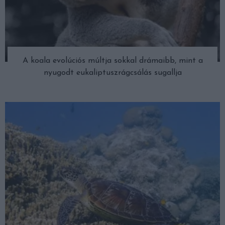
A koala evolúciós múltja sokkal drámaibb, mint a
nyugodt eukaliptuszrágcsálás sugallja