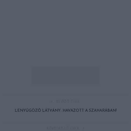
ELŐZŐ CIKK
LENYŰGÖZŐ LÁTVÁNY: HAVAZOTT A SZAHARÁBAN!
KÖVETKEZŐ CIKK