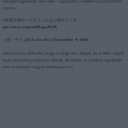
sárgáját egyáltalán nem látni – legalábbis a Twitterre posztolt fotó
szerint.
9年間主婦やってきてこんなの初めてです
pic.twitter.com/mHEqunP3tR
— 続・サラ (@Chuchnsdboy)
December 9, 2016
Néha persze előfordul, hogy a sárga rész elbújik, és a félbe vágott
tojásnál esetleg még nem látszik, de ebben az esetben egyáltalán
nem is létezett. Hogyan lehetséges ez?