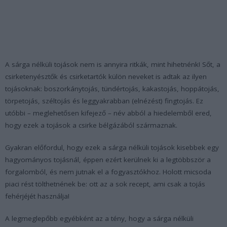
A sárga nélküli tojások nem is annyira ritkák, mint hihetnénk! Sőt, a
csirketenyésztők és csirketartók külön neveket is adtak az ilyen
tojásoknak: boszorkánytojás, tündértojás, kakastojás, hoppátojás,
törpetojás, széltojás és leggyakrabban (elnézést) fingtojás. Ez
utóbbi – meglehetősen kifejező – név abból a hiedelemből ered,
hogy ezek a tojások a csirke bélgázából származnak.
Gyakran előfordul, hogy ezek a sárga nélküli tojások kisebbek egy
hagyományos tojásnál, éppen ezért kerülnek ki a legtöbbször a
forgalomból, és nem jutnak el a fogyasztókhoz. Holott micsoda
piaci rést tölthetnének be: ott az a sok recept, ami csak a tojás
fehérjéjét használja!
A legmeglepőbb egyébként az a tény, hogy a sárga nélküli