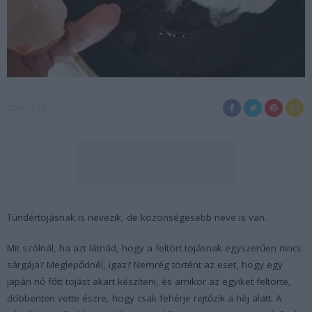
2016-12-25
Tündértojásnak is nevezik, de közönségesebb neve is van.
Mit szólnál, ha azt látnád, hogy a feltört tojásnak egyszerűen nincs
sárgája? Meglepődnél, igaz? Nemrég történt az eset, hogy egy
japán nő főtt tojást akart készíteni, és amikor az egyiket feltörte,
döbbenten vette észre, hogy csak fehérje rejtőzik a héj alatt. A