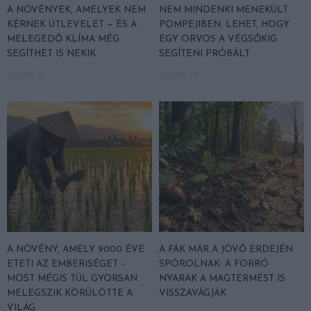
A NÖVÉNYEK, AMELYEK NEM
NEM MINDENKI MENEKÜLT
KÉRNEK ÚTLEVELET — ÉS A
POMPEJIBEN: LEHET, HOGY
MELEGEDŐ KLÍMA MÉG
EGY ORVOS A VÉGSŐKIG
SEGÍTHET IS NEKIK
SEGÍTENI PRÓBÁLT
2026-06-26
2026-06-23
A NÖVÉNY, AMELY 9000 ÉVE
A FÁK MÁR A JÖVŐ ERDEJÉN
ETETI AZ EMBERISÉGET –
SPÓROLNAK: A FORRÓ
MOST MÉGIS TÚL GYORSAN
NYARAK A MAGTERMÉST IS
MELEGSZIK KÖRÜLÖTTE A
VISSZAVÁGJÁK
VILÁG