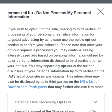
MOST TIÉD LEHET HÓFEHÉRKE TÖRPÉINEK MESEBELI
HÁZIKÓJA
termeszeti.hu -
Do Not Process My Personal
Information
If you wish to opt-out of the sale, sharing to third parties, or
HASONLÓ ÉRDEKESSÉGEK
processing of your personal or sensitive information for
targeted advertising by us, please use the below opt-out
section to confirm your selection. Please note that after your
opt-out request is processed you may continue seeing
interest-based ads based on personal information utilized by
us or personal information disclosed to third parties prior to
your opt-out. You may separately opt-out of the further
disclosure of your personal information by third parties on the
IAB’s list of downstream participants. This information may
also be disclosed by us to third parties on the
IAB’s List of
Downstream Participants
that may further disclose it to other
third parties.
KIRÁNDULÁS PANNONHALMA
HŐKUPOLA MAGYARORSZÁG
Please note that this website/app uses one or more Google
KÖRNYÉKÉN: TERMÉSZET,
FELETT: MI EZ A LÁTHATATLAN
Personal Data Processing Opt Outs
services and may gather and store information including but
SZŐLŐ ÉS KOMLÓ
FEDŐ, ÉS MI TÖRTÉNIK
not limited to your visit or usage behaviour. You may click to
I want to opt-out of the Sharing of my
TALÁLKOZÁSA
ALATTA A TERMÉSZETTEL?