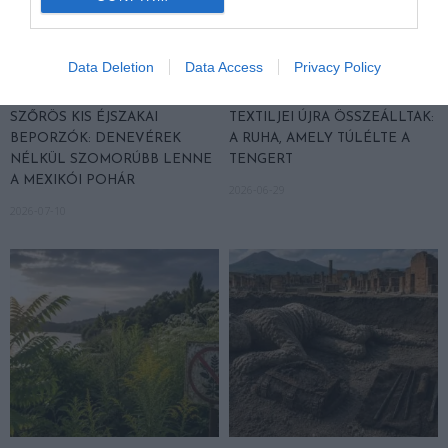
Data Deletion
Data Access
Privacy Policy
A TEQUILA TITKOS HŐSEI
EGY ELSÜLLYEDT HAJÓ
SZŐRÖS KIS ÉJSZAKAI
TEXTILJEI ÚJRA ÖSSZEÁLLTAK:
BEPORZÓK: DENEVÉREK
A RUHA, AMELY TÚLÉLTE A
NÉLKÜL SZOMORÚBB LENNE
TENGERT
A MEXIKÓI POHÁR
2026-06-29
2026-07-10