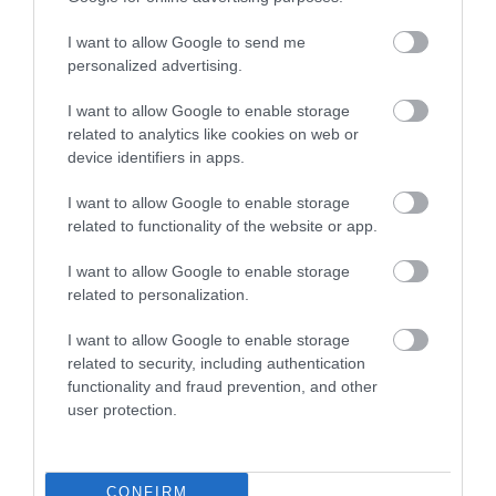
I want to allow Google to send me
personalized advertising.
I want to allow Google to enable storage
related to analytics like cookies on web or
device identifiers in apps.
I want to allow Google to enable storage
A NÖVÉNYEK IS KÖLTÖZNEK
EGY ÖREG TÖLGY NEM CSAK
related to functionality of the website or app.
A KLÍMÁVAL: JÖNNEK AZ ÚJ
FA, HANEM TÁRSASHÁZ,
BETOLAKODÓK, CSAK NEM
ÉTTEREM ÉS MENEDÉK
I want to allow Google to enable storage
BŐRÖNDDEL
EGYSZERRE
related to personalization.
2026-07-24
2026-07-22
I want to allow Google to enable storage
related to security, including authentication
functionality and fraud prevention, and other
user protection.
CONFIRM