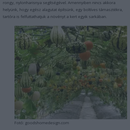
rongy, nylonharisnya segítségével. Amennyiben nincs akkora
helyünk, hogy egész alagutat építsünk, egy boltíves támasztékra,
tartóra is felfuttathatjuk a növényt a kert egyik sarkában.
Fotó: goodshomedesign.com