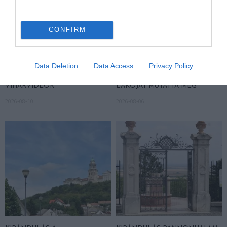
CONFIRM
A TALAJ ALATT IS ZAJLIK A
A KORALLZÁTONY NEM CSAK
KLÍMATÖRTÉNET, CSAK OTT
SZÍNES HALAKBÓL ÁLL: MOST
Data Deletion
Data Access
Privacy Policy
NINCSENEK LÁTVÁNYOS
500 EDDIG ISMERETLEN
VIHARVIDEÓK
LAKÓJÁT MUTATTA MEG
2026-08-10
2026-08-06