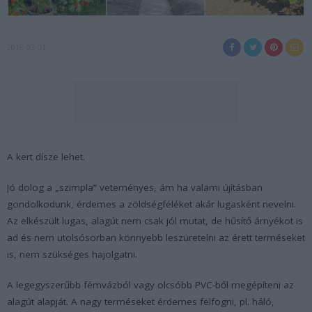
2018-03-01
A kert dísze lehet.
Jó dolog a „szimpla” veteményes, ám ha valami újításban
gondolkodunk, érdemes a zöldségféléket akár lugasként nevelni.
Az elkészült lugas, alagút nem csak jól mutat, de hűsítő árnyékot is
ad és nem utolsósorban könnyebb leszüretelni az érett terméseket
is, nem szükséges hajolgatni.
A legegyszerűbb fémvázból vagy olcsóbb PVC-ből megépíteni az
alagút alapját. A nagy terméseket érdemes felfogni, pl. háló,