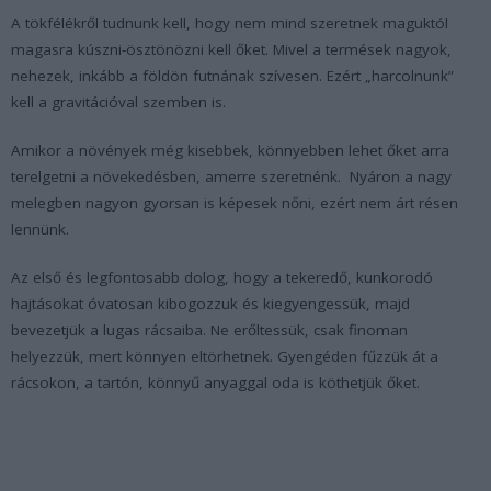
A tökfélékről tudnunk kell, hogy nem mind szeretnek maguktól
magasra kúszni-ösztönözni kell őket. Mivel a termések nagyok,
nehezek, inkább a földön futnának szívesen. Ezért „harcolnunk”
kell a gravitációval szemben is.
Amikor a növények még kisebbek, könnyebben lehet őket arra
terelgetni a növekedésben, amerre szeretnénk. Nyáron a nagy
melegben nagyon gyorsan is képesek nőni, ezért nem árt résen
lennünk.
Az első és legfontosabb dolog, hogy a tekeredő, kunkorodó
hajtásokat óvatosan kibogozzuk és kiegyengessük, majd
bevezetjük a lugas rácsaiba. Ne erőltessük, csak finoman
helyezzük, mert könnyen eltörhetnek. Gyengéden fűzzük át a
rácsokon, a tartón, könnyű anyaggal oda is köthetjük őket.