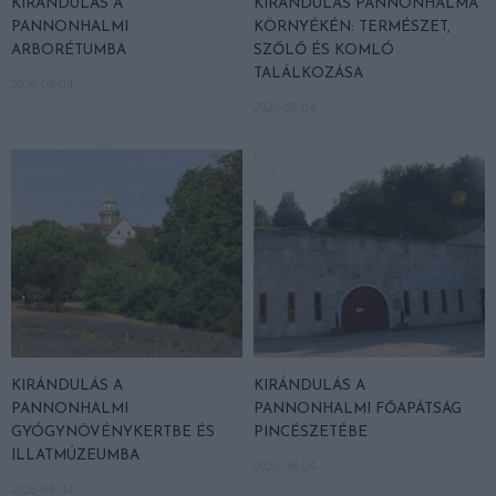
KIRÁNDULÁS A
KIRÁNDULÁS PANNONHALMA
PANNONHALMI
KÖRNYÉKÉN: TERMÉSZET,
ARBORÉTUMBA
SZŐLŐ ÉS KOMLÓ
TALÁLKOZÁSA
2026-08-04
2026-08-04
KIRÁNDULÁS A
KIRÁNDULÁS A
PANNONHALMI
PANNONHALMI FŐAPÁTSÁG
GYÓGYNÖVÉNYKERTBE ÉS
PINCÉSZETÉBE
ILLATMÚZEUMBA
2026-08-04
2026-08-04