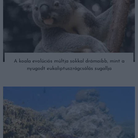
A koala evolúciós múltja sokkal drámaibb, mint a
nyugodt eukaliptuszrágcsálás sugallja