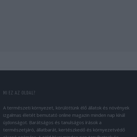
MI EZ AZ OLDAL?
A természeti környezet, körülöttünk élő állatok és növények
izgalmas életét bemutató online magazin minden nap kínál
újdonságot. Barátságos és tanulságos írások a
természetjáró, állatbarát, kertészkedő és környezetvédő
olvasó számára. A zöld hívei minden nap tanulhatnak és