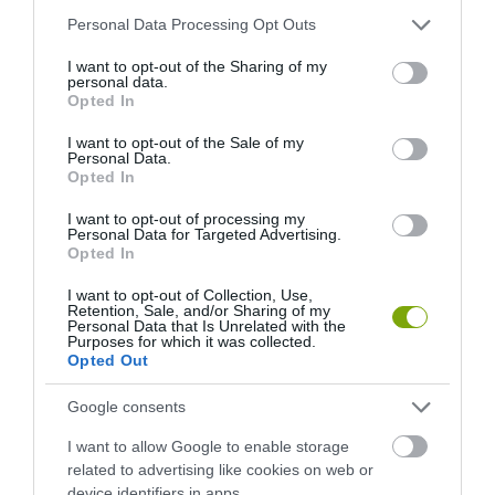
Please note that this website/app uses one or more Google
Personal Data Processing Opt Outs
services and may gather and store information including but
not limited to your visit or usage behaviour. You may click to
I want to opt-out of the Sharing of my
personal data.
grant or deny consent to Google and its third-party tags to
Opted In
use your data for below specified purposes in below Google
consent section.
I want to opt-out of the Sale of my
Personal Data.
Opted In
I want to opt-out of processing my
Personal Data for Targeted Advertising.
Opted In
I want to opt-out of Collection, Use,
Retention, Sale, and/or Sharing of my
Personal Data that Is Unrelated with the
Purposes for which it was collected.
Opted Out
Google consents
I want to allow Google to enable storage
related to advertising like cookies on web or
device identifiers in apps.