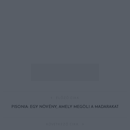
ELŐZŐ CIKK
PISONIA: EGY NÖVÉNY, AMELY MEGÖLI A MADARAKAT
KÖVETKEZŐ CIKK