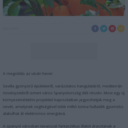
2021-03-07
A megoldás az utcán hever.
Sevilla gyönyörű épületeiről, varázslatos hangulatáról, mediterrán
növényzetéről ismert város Spanyolország déli részén. Most egy új
környezetvédelmi projekttel kapcsolatban jegyezhetjük meg a
nevét, amelynek segítségével több millió tonna hulladék gyümölcs
alakulhat át elektromos energiává.
A spanyol városban tavasszal fantasztikus illatot árasztanak a