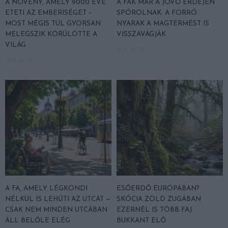
A NÖVÉNY, AMELY 9000 ÉVE
A FÁK MÁR A JÖVŐ ERDEJÉN
ETETI AZ EMBERISÉGET –
SPÓROLNAK: A FORRÓ
MOST MÉGIS TÚL GYORSAN
NYARAK A MAGTERMÉST IS
MELEGSZIK KÖRÜLÖTTE A
VISSZAVÁGJÁK
VILÁG
2026-06-15
2026-06-18
A FA, AMELY LÉGKONDI
ESŐERDŐ EURÓPÁBAN?
NÉLKÜL IS LEHŰTI AZ UTCÁT —
SKÓCIA ZÖLD ZUGÁBAN
CSAK NEM MINDEN UTCÁBAN
EZERNÉL IS TÖBB FAJ
ÁLL BELŐLE ELÉG
BUKKANT ELŐ