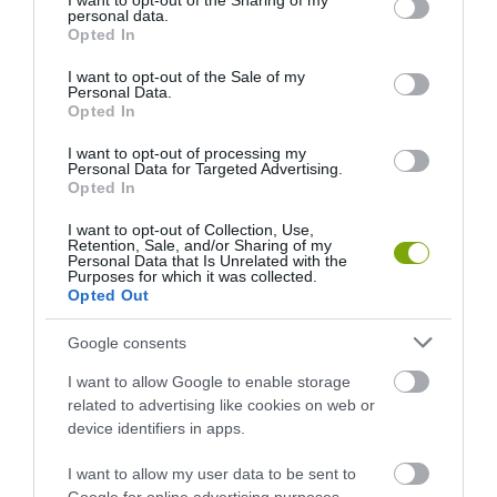
not limited to your visit or usage behaviour. You may click to
I want to opt-out of the Sharing of my
personal data.
2026-08-04
2026-08-03
grant or deny consent to Google and its third-party tags to
Opted In
use your data for below specified purposes in below Google
consent section.
I want to opt-out of the Sale of my
Personal Data.
Opted In
I want to opt-out of processing my
Personal Data for Targeted Advertising.
Opted In
I want to opt-out of Collection, Use,
Retention, Sale, and/or Sharing of my
Personal Data that Is Unrelated with the
Purposes for which it was collected.
Opted Out
A TERMÉSZET NEM SZERETI
A TUDÓSOK 262 ÚJ FAJT
AZ EGYHANGÚSÁGOT: A
NEVEZTEK MEG, ÉS A FÖLD
Google consents
VÁLTOZATOS NÖVÉNYZET
MEGINT FINOMAN JELEZTE:
ASZÁLY IDEJÉN IS OKOSABB
KORAI MÉG MINDENTUDÓNAK
I want to allow Google to enable storage
STRATÉGIA
HINNI MAGUNKAT
related to advertising like cookies on web or
device identifiers in apps.
2026-07-31
2026-07-30
I want to allow my user data to be sent to