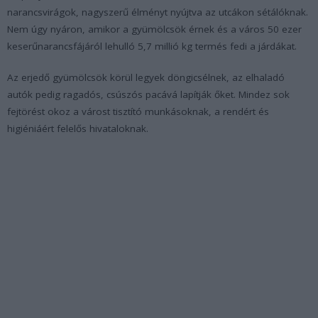
narancsvirágok, nagyszerű élményt nyújtva az utcákon sétálóknak.
Nem úgy nyáron, amikor a gyümölcsök érnek és a város 50 ezer
keserűnarancsfájáról lehulló 5,7 millió kg termés fedi a járdákat.
Az erjedő gyümölcsök körül legyek döngicsélnek, az elhaladó
autók pedig ragadós, csúszós pacává lapítják őket. Mindez sok
fejtörést okoz a várost tisztító munkásoknak, a rendért és
higiéniáért felelős hivataloknak.