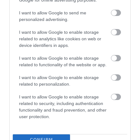
Google for online advertising purposes.
I want to allow Google to send me
personalized advertising.
I want to allow Google to enable storage
related to analytics like cookies on web or
device identifiers in apps.
I want to allow Google to enable storage
A NÖVÉNYEK IS KÖLTÖZNEK
EGY ÖREG TÖLGY NEM CSAK
related to functionality of the website or app.
A KLÍMÁVAL: JÖNNEK AZ ÚJ
FA, HANEM TÁRSASHÁZ,
BETOLAKODÓK, CSAK NEM
ÉTTEREM ÉS MENEDÉK
I want to allow Google to enable storage
BŐRÖNDDEL
EGYSZERRE
related to personalization.
2026-07-24
2026-07-22
I want to allow Google to enable storage
related to security, including authentication
functionality and fraud prevention, and other
user protection.
CONFIRM