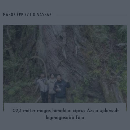
MÁSOK ÉPP EZT OLVASSÁK
102,3 méter magas himalájai ciprus Ázsia újdonsült
legmagasabb fája