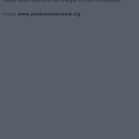
sevillai otthon kaphatna zöld energiát a szüret időszakában.
Forrás:
www.goodnewsnetwork.org