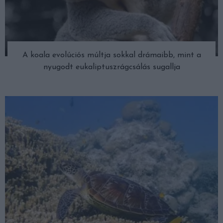
A koala evolúciós múltja sokkal drámaibb, mint a
nyugodt eukaliptuszrágcsálás sugallja