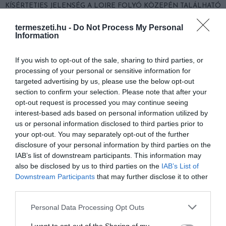
KÍSÉRTETIES JELENSÉG A LOIRE FOLYÓ KÖZEPÉN TALÁLHATÓ
HÁZ
termeszeti.hu -
Do Not Process My Personal
Information
HASONLÓ ÉRDEKESSÉGEK
If you wish to opt-out of the sale, sharing to third parties, or
processing of your personal or sensitive information for
targeted advertising by us, please use the below opt-out
section to confirm your selection. Please note that after your
opt-out request is processed you may continue seeing
interest-based ads based on personal information utilized by
us or personal information disclosed to third parties prior to
your opt-out. You may separately opt-out of the further
disclosure of your personal information by third parties on the
IAB’s list of downstream participants. This information may
also be disclosed by us to third parties on the
IAB’s List of
Downstream Participants
that may further disclose it to other
third parties.
KIRÁNDULÁS PANNONHALMA
HŐKUPOLA MAGYARORSZÁG
KÖRNYÉKÉN: TERMÉSZET,
FELETT: MI EZ A LÁTHATATLAN
Please note that this website/app uses one or more Google
Personal Data Processing Opt Outs
SZŐLŐ ÉS KOMLÓ
FEDŐ, ÉS MI TÖRTÉNIK
services and may gather and store information including but
TALÁLKOZÁSA
ALATTA A TERMÉSZETTEL?