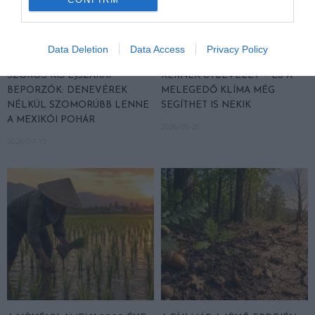
Data Deletion
Data Access
Privacy Policy
A TEQUILA TITKOS HŐSEI
A NÖVÉNYEK, AMELYEK NEM
SZŐRÖS KIS ÉJSZAKAI
KÉRNEK ÚTLEVELET — ÉS A
BEPORZÓK: DENEVÉREK
MELEGEDŐ KLÍMA MÉG
NÉLKÜL SZOMORÚBB LENNE
SEGÍTHET IS NEKIK
A MEXIKÓI POHÁR
2026-06-26
2026-07-10