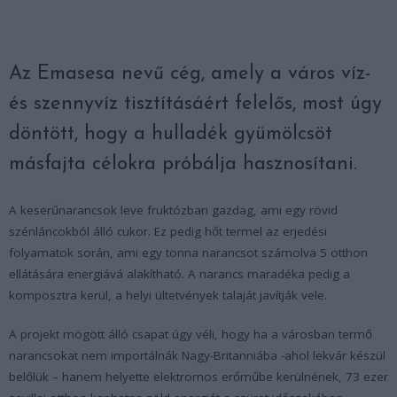
Az Emasesa nevű cég, amely a város víz-
és szennyvíz tisztításáért felelős, most úgy
döntött, hogy a hulladék gyümölcsöt
másfajta célokra próbálja hasznosítani.
A keserűnarancsok leve fruktózban gazdag, ami egy rövid
szénláncokból álló cukor. Ez pedig hőt termel az erjedési
folyamatok során, ami egy tonna narancsot számolva 5 otthon
ellátására energiává alakítható. A narancs maradéka pedig a
komposztra kerül, a helyi ültetvények talaját javítják vele.
A projekt mögött álló csapat úgy véli, hogy ha a városban termő
narancsokat nem importálnák Nagy-Britanniába -ahol lekvár készül
belőlük – hanem helyette elektromos erőműbe kerülnének, 73 ezer