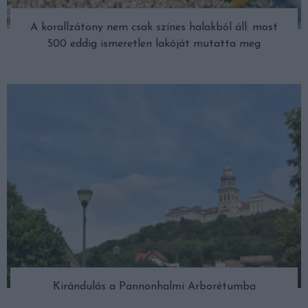
A korallzátony nem csak színes halakból áll: most
500 eddig ismeretlen lakóját mutatta meg
Kirándulás a Pannonhalmi Arborétumba