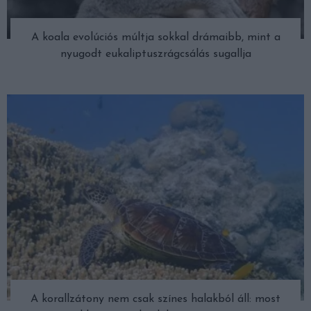
A koala evolúciós múltja sokkal drámaibb, mint a
nyugodt eukaliptuszrágcsálás sugallja
A korallzátony nem csak színes halakból áll: most