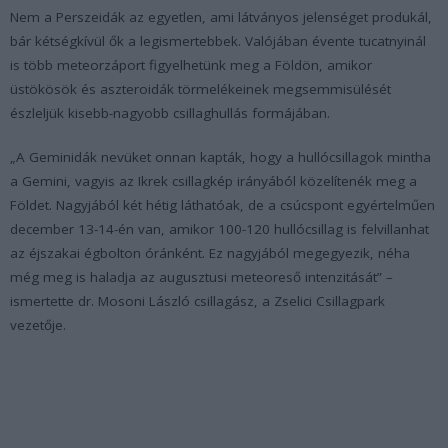
Nem a Perszeidák az egyetlen, ami látványos jelenséget produkál,
bár kétségkívül ők a legismertebbek. Valójában évente tucatnyinál
is több meteorzáport figyelhetünk meg a Földön, amikor
üstökösök és aszteroidák törmelékeinek megsemmisülését
észleljük kisebb-nagyobb csillaghullás formájában.
„A Geminidák nevüket onnan kapták, hogy a hullócsillagok mintha
a Gemini, vagyis az Ikrek csillagkép irányából közelítenék meg a
Földet. Nagyjából két hétig láthatóak, de a csúcspont egyértelműen
december 13-14-én van, amikor 100-120 hullócsillag is felvillanhat
az éjszakai égbolton óránként. Ez nagyjából megegyezik, néha
még meg is haladja az augusztusi meteoreső intenzitását” –
ismertette dr. Mosoni László csillagász, a Zselici Csillagpark
vezetője.