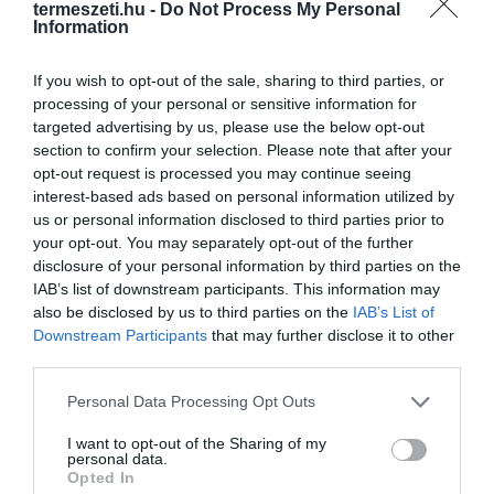
termeszeti.hu -
Do Not Process My Personal
BERAGYOGJÁK AZ ESTÉIDET – VIDEÓVAL!
Information
If you wish to opt-out of the sale, sharing to third parties, or
processing of your personal or sensitive information for
HASONLÓ ÉRDEKESSÉGEK
targeted advertising by us, please use the below opt-out
section to confirm your selection. Please note that after your
opt-out request is processed you may continue seeing
interest-based ads based on personal information utilized by
us or personal information disclosed to third parties prior to
your opt-out. You may separately opt-out of the further
disclosure of your personal information by third parties on the
IAB’s list of downstream participants. This information may
also be disclosed by us to third parties on the
IAB’s List of
Downstream Participants
that may further disclose it to other
third parties.
Please note that this website/app uses one or more Google
KIRÁNDULÁS A
KIRÁNDULÁS PANNONHALMA
Personal Data Processing Opt Outs
services and may gather and store information including but
PANNONHALMI
KÖRNYÉKÉN: TERMÉSZET,
not limited to your visit or usage behaviour. You may click to
I want to opt-out of the Sharing of my
ARBORÉTUMBA
SZŐLŐ ÉS KOMLÓ
personal data.
grant or deny consent to Google and its third-party tags to
TALÁLKOZÁSA
2026-08-04
Opted In
use your data for below specified purposes in below Google