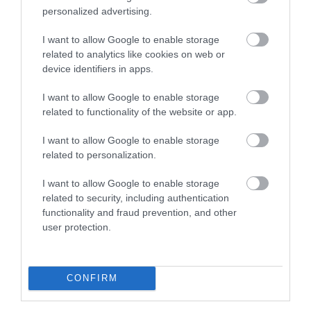
personalized advertising.
I want to allow Google to enable storage
related to analytics like cookies on web or
device identifiers in apps.
I want to allow Google to enable storage
KIRÁNDULÁS A RAVAZDI
A JÉG ALATT NEM ÜRESSÉG
related to functionality of the website or app.
SÖRFŐZDÉBE, A BENCÉS
VAN: ÓRIÁSI REJTETT TÁJ
APÁTSÁG HABOS OLDALÁRA
HÚZÓDIK KELET-ANTARKTISZ
I want to allow Google to enable storage
MÉLYÉN
related to personalization.
2026-08-04
2026-06-24
I want to allow Google to enable storage
related to security, including authentication
functionality and fraud prevention, and other
user protection.
CONFIRM