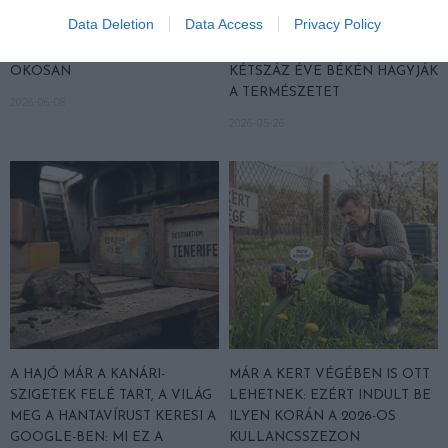
Data Deletion
Data Access
Privacy Policy
KULLANCSOK ELLEN
A BÜKKI ŐSERDŐ, AHOL
OKOSAN
KÉTSZÁZ ÉVE BÉKÉN HAGYJÁK
A TERMÉSZETET
2026-06-08
2026-05-26
A HAJÓ MÁR A KANÁRI-
MÁR A KERT VÉGÉBEN IS OTT
SZIGETEK FELÉ TART, A VILÁG
LEHETNEK: EZÉRT INDULT BE
MEG A HANTAVÍRUST KERESI A
ILYEN KORÁN A 2026-OS
GOOGLE-BEN: MI EZ A
KULLANCSSZEZON