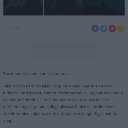
2017-12-15
December közepén van a csúcspont.
Talán sokan nem is tudják, hogy nem csak nyáron érdemes
fürkészni az égboltot, hanem decemberben is. Ugyanis ezekben a
napokban érkezik a Geminida meteorraj, az augusztusihoz
mérhető nagyságrendű csillaghullással. Kedvező körülmények
között óránként akár száznál is több hullócsillagot figyelhetünk
meg.