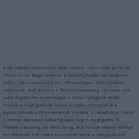
A téli csillagles persze nem olyan könnyű, mint a nyári: jól fel kell
öltözni hozzá. Mégis érdemes a sötétség beállta után kicsit kinn
időzni, hátha szerencsénk lesz. Mindenképpen olyan területet
válasszunk, ahol alacsony a fényszennyezettség, városban nem
sokat fogunk látni a jelenségből. A Zselici Csillagpark ideális
helyszín a megfigyelésre, hiszen az egész országban itt a
legalacsonyabb a fényszennyezés mértéke. A csillaghullást szabad
szemmel, távcsövek nélkül figyeljük meg. A megfigyelés fő
feltétele a tiszta ég. Ha felhős az ég, akár ha csak vékony felhőzet
lesz felettünk, már sokkal kevesebbet látunk a csillaghullásból.