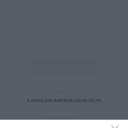
ELŐZŐ CIKK
A KAROLINAI BABÉRÖBLÖK REJTÉLYE
KÖVETKEZŐ CIKK
KÉSZÍTS VARÁZSLATOS TÜNDÉRLÁMPÁSOKAT, HOGY