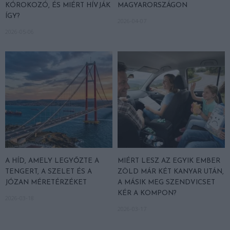
KÓROKOZÓ, ÉS MIÉRT HÍVJÁK
MAGYARORSZÁGON
ÍGY?
2026-04-07
2026-05-06
A HÍD, AMELY LEGYŐZTE A
MIÉRT LESZ AZ EGYIK EMBER
TENGERT, A SZELET ÉS A
ZÖLD MÁR KÉT KANYAR UTÁN,
JÓZAN MÉRETÉRZÉKET
A MÁSIK MEG SZENDVICSET
KÉR A KOMPON?
2026-03-18
2026-03-17