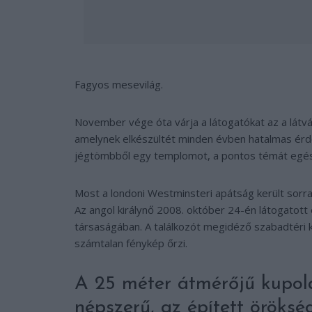
Fagyos mesevilág.
November vége óta várja a látogatókat az a látv
amelynek elkészültét minden évben hatalmas érde
jégtömbből egy templomot, a pontos témát egész
Most a londoni Westminsteri apátság került sorra, 
Az angol királynő 2008. október 24-én látogatott 
társaságában. A találkozót megidéző szabadtéri kiál
számtalan fénykép őrzi.
A 25 méter átmérőjű kupol
népszerű, az épített öröksé