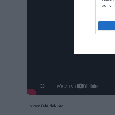
authenti
Forrás:
felvidek.ma