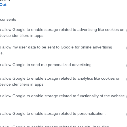
Out
consents
o allow Google to enable storage related to advertising like cookies on
evice identifiers in apps.
o allow my user data to be sent to Google for online advertising
s.
to allow Google to send me personalized advertising.
o allow Google to enable storage related to analytics like cookies on
jégalkotás megőrzését. A november 17-én megnyitott tátrai
evice identifiers in apps.
onta 9 és 16 óra között ingyenesen látogatható. A
elíthető meg a legegyszerűbben, a dóm a siklóállomásnál
o allow Google to enable storage related to functionality of the website
o allow Google to enable storage related to personalization.
o allow Google to enable storage related to security, including