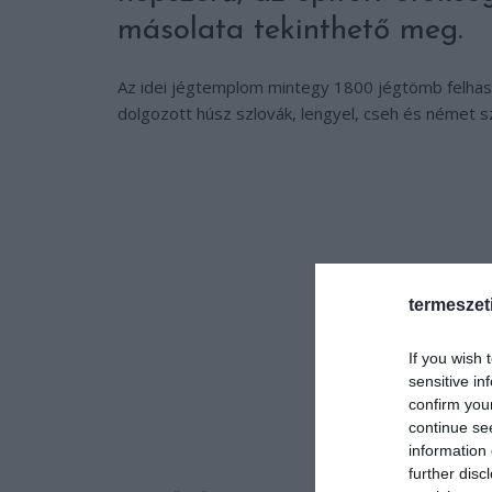
másolata tekinthető meg.
Az idei jégtemplom mintegy 1800 jégtömb felhaszn
dolgozott húsz szlovák, lengyel, cseh és német 
termeszet
If you wish 
sensitive in
confirm you
continue se
information 
further disc