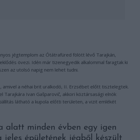
ányos jégtemplom az Ótátrafüred fölött lévő Tarajkán,
klődés övezi. Idén már tizenegyedik alkalommal faragtak ki
en az utolsó napig nem lehet tudni.
amivel a néhai brit uralkodó, II. Erzsébet előtt tisztelegtek.
el Tarajkára Ivan Gašparovič, akkori köztársasági elnök
lítás látható a kupola előtti területen, a vizit emlékét
a alatt minden évben egy igen
g jeles épületének jégből készült