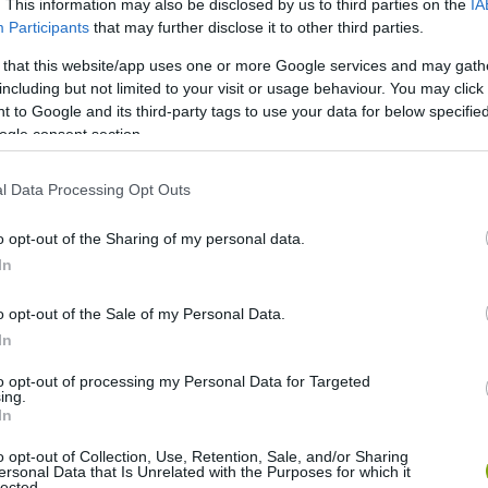
ülhetnek be a látogatók. Az apátság előtt üvegvitrinben
. This information may also be disclosed by us to third parties on the
IA
Participants
that may further disclose it to other third parties.
latai, melyeket a westminsteri apátság adományozott a
 that this website/app uses one or more Google services and may gath
including but not limited to your visit or usage behaviour. You may click 
 to Google and its third-party tags to use your data for below specifi
l készült műalkotások is helyet
ogle consent section.
l Data Processing Opt Outs
it csodálhatjuk meg. Ezek közül talán az egyik
o opt-out of the Sharing of my personal data.
In
o opt-out of the Sale of my Personal Data.
In
to opt-out of processing my Personal Data for Targeted
ing.
In
o opt-out of Collection, Use, Retention, Sale, and/or Sharing
ersonal Data that Is Unrelated with the Purposes for which it
lected.