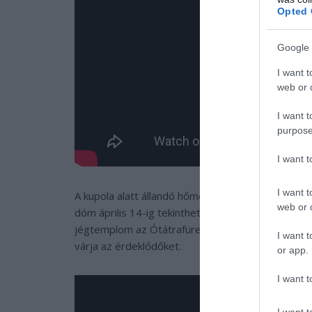
Opted 
Google 
I want t
web or d
I want t
purpose
I want 
I want t
A kupola alatt állandó hőmérséklet biztosítja a 
web or d
dóm április 14-ig tekinthető meg a Tarajkán, nap
jégtemplom az Ótátrafüredről induló siklóval köz
I want t
várja az érdeklődőket.
or app.
I want t
I want t