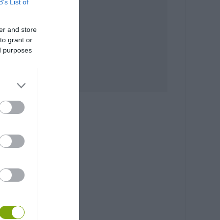
B’s List of
er and store
to grant or
ed purposes