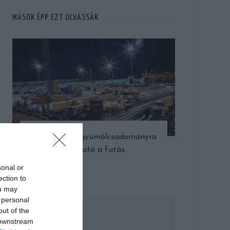
MÁSOK ÉPP EZT OLVASSÁK
Idén először: gyümölcsadományra
váltható a futás
sonal or
ection to
ou may
 personal
out of the
 downstream