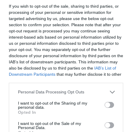
If you wish to opt-out of the sale, sharing to third parties, or
processing of your personal or sensitive information for
targeted advertising by us, please use the below opt-out
section to confirm your selection. Please note that after your
opt-out request is processed you may continue seeing
interest-based ads based on personal information utilized by
us or personal information disclosed to third parties prior to
your opt-out. You may separately opt-out of the further
ELŐZŐ CIKK
disclosure of your personal information by third parties on the
IAB’s list of downstream participants. This information may
5 MÓDSZER A KONYHÁT ELÁRASZTÓ MUSLICÁK ELLEN
also be disclosed by us to third parties on the
IAB’s List of
Downstream Participants
that may further disclose it to other
KÖVETKEZŐ CIKK
third parties.
SZENZÁCIÓ MISKOLCON: A VIRÁGZÓ AGÁVÉ LETT A VÁROS
Please note that this website/app uses one or more Google
Personal Data Processing Opt Outs
LEGNÉPSZERŰBB PONTJA
services and may gather and store information including but
not limited to your visit or usage behaviour. You may click to
I want to opt-out of the Sharing of my
personal data.
grant or deny consent to Google and its third-party tags to
Opted In
use your data for below specified purposes in below Google
HASONLÓ ÉRDEKESSÉGEK
consent section.
I want to opt-out of the Sale of my
Personal Data.