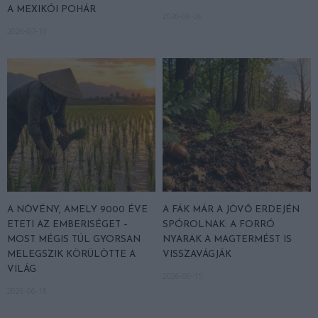
A MEXIKÓI POHÁR
2026-06-26
2026-07-10
A NÖVÉNY, AMELY 9000 ÉVE
A FÁK MÁR A JÖVŐ ERDEJÉN
ETETI AZ EMBERISÉGET –
SPÓROLNAK: A FORRÓ
MOST MÉGIS TÚL GYORSAN
NYARAK A MAGTERMÉST IS
MELEGSZIK KÖRÜLÖTTE A
VISSZAVÁGJÁK
VILÁG
2026-06-15
2026-06-18