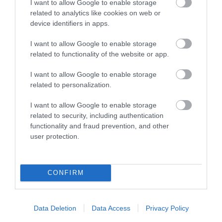
I want to allow Google to enable storage
related to analytics like cookies on web or
device identifiers in apps.
I want to allow Google to enable storage
related to functionality of the website or app.
A TERMÉSZET NEM SZERETI
A TUDÓSOK 262 ÚJ FAJT
AZ EGYHANGÚSÁGOT: A
NEVEZTEK MEG, ÉS A FÖLD
I want to allow Google to enable storage
VÁLTOZATOS NÖVÉNYZET
MEGINT FINOMAN JELEZTE:
related to personalization.
ASZÁLY IDEJÉN IS OKOSABB
KORAI MÉG MINDENTUDÓNAK
STRATÉGIA
HINNI MAGUNKAT
I want to allow Google to enable storage
2026-07-31
2026-07-30
related to security, including authentication
functionality and fraud prevention, and other
user protection.
CONFIRM
Data Deletion
Data Access
Privacy Policy