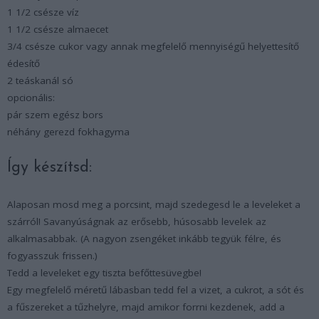
1 1/2 csésze víz
1 1/2 csésze almaecet
3/4 csésze cukor vagy annak megfelelő mennyiségű helyettesítő
édesítő
2 teáskanál só
opcionális:
pár szem egész bors
néhány gerezd fokhagyma
Így készítsd:
Alaposan mosd meg a porcsint, majd szedegesd le a leveleket a
szárról! Savanyúságnak az erősebb, húsosabb levelek az
alkalmasabbak. (A nagyon zsengéket inkább tegyük félre, és
fogyasszuk frissen.)
Tedd a leveleket egy tiszta befőttesüvegbe!
Egy megfelelő méretű lábasban tedd fel a vizet, a cukrot, a sót és
a fűszereket a tűzhelyre, majd amikor forrni kezdenek, add a