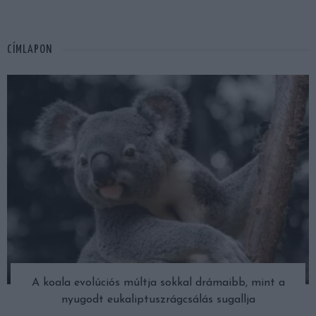
CÍMLAPON
A koala evolúciós múltja sokkal drámaibb, mint a
nyugodt eukaliptuszrágcsálás sugallja