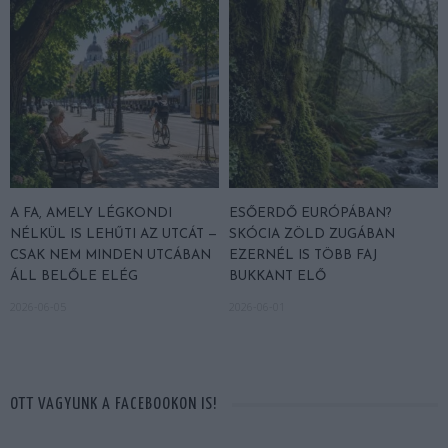
A FA, AMELY LÉGKONDI
ESŐERDŐ EURÓPÁBAN?
NÉLKÜL IS LEHŰTI AZ UTCÁT —
SKÓCIA ZÖLD ZUGÁBAN
CSAK NEM MINDEN UTCÁBAN
EZERNÉL IS TÖBB FAJ
ÁLL BELŐLE ELÉG
BUKKANT ELŐ
2026-06-05
2026-06-01
OTT VAGYUNK A FACEBOOKON IS!