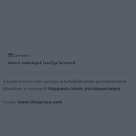
Contents
Amire szükséged lesz:
Így készítsd:
A kövér porcsin nem azonos a kertekből ismert porcsinrózsával.
Bővebben a növényről:
Roppanós kövér porcsinpecsenye
Forrás:
www.thespruce.com