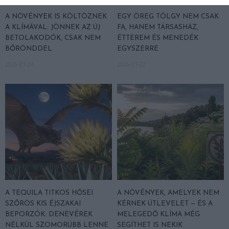
A NÖVÉNYEK IS KÖLTÖZNEK
EGY ÖREG TÖLGY NEM CSAK
A KLÍMÁVAL: JÖNNEK AZ ÚJ
FA, HANEM TÁRSASHÁZ,
BETOLAKODÓK, CSAK NEM
ÉTTEREM ÉS MENEDÉK
BŐRÖNDDEL
EGYSZERRE
2026-07-24
2026-07-22
A TEQUILA TITKOS HŐSEI
A NÖVÉNYEK, AMELYEK NEM
SZŐRÖS KIS ÉJSZAKAI
KÉRNEK ÚTLEVELET — ÉS A
BEPORZÓK: DENEVÉREK
MELEGEDŐ KLÍMA MÉG
NÉLKÜL SZOMORÚBB LENNE
SEGÍTHET IS NEKIK