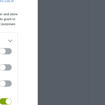
B’s List of
er and store
to grant or
ed purposes