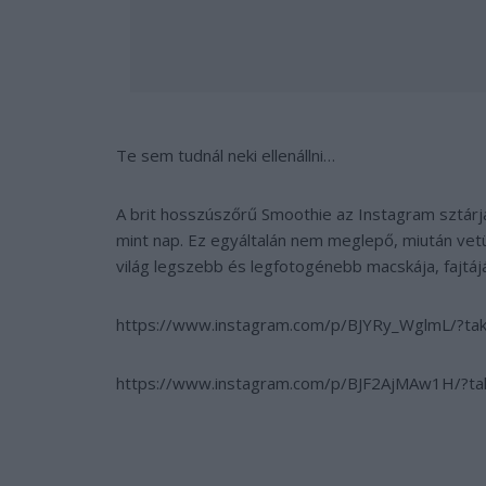
Te sem tudnál neki ellenállni…
A brit hosszúszőrű Smoothie az Instagram sztárja
mint nap. Ez egyáltalán nem meglepő, miután vetü
világ legszebb és legfotogénebb macskája, fajtáj
https://www.instagram.com/p/BJYRy_WglmL/?ta
https://www.instagram.com/p/BJF2AjMAw1H/?ta