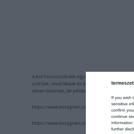
A brit hosszúszőrűek egyébként alapvetően ritkán
termeszet
szőrűek, rövid lábúak és közepes testméretűek. 
néven ismertek, de például az Egyesült Királyság
If you wish 
sensitive in
https://www.instagram.com/p/BI7rZ9Igc3-/?tak
confirm you
continue se
https://www.instagram.com/p/BIz8tpGgUoF/
information 
further disc