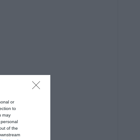
sonal or
ection to
ou may
 personal
out of the
 downstream