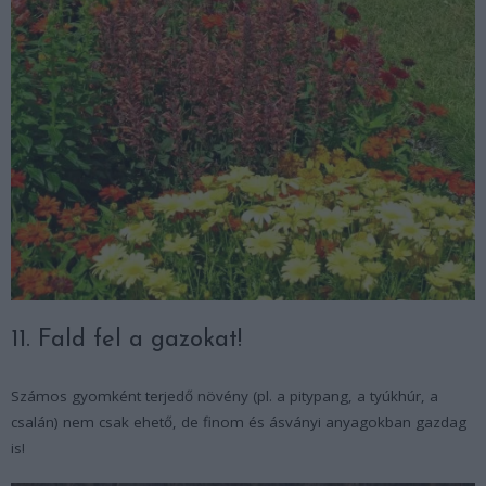
11. Fald fel a gazokat!
Számos gyomként terjedő növény (pl. a pitypang, a tyúkhúr, a
csalán) nem csak ehető, de finom és ásványi anyagokban gazdag
is!