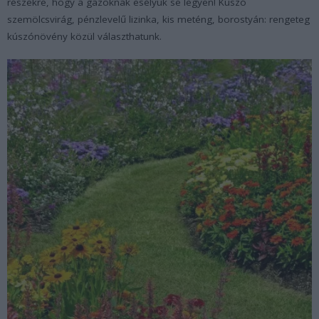
részekre, hogy a gazoknak esélyük se legyen! Kúszó
szemölcsvirág, pénzlevelű lizinka, kis meténg, borostyán: rengeteg
kúszónövény közül választhatunk.