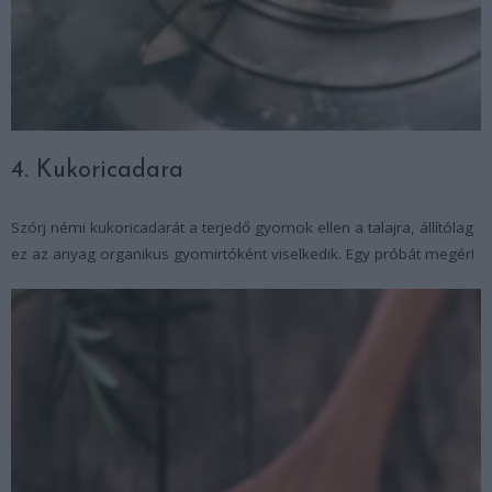
4. Kukoricadara
Szórj némi kukoricadarát a terjedő gyomok ellen a talajra, állítólag
ez az anyag organikus gyomirtóként viselkedik. Egy próbát megér!