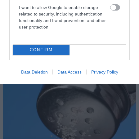
9. Só
I want to allow Google to enable storage
related to security, including authentication
A sóoldat olcsó és hatásos módja a gyomirtásnak. A vizet és a sót
functionality and fraud prevention, and other
user protection.
3:1 arányban keverd össze és a keletkezett oldatot közvetlenül a
gazokra permetezd!
CONFIRM
Data Deletion
Data Access
Privacy Policy