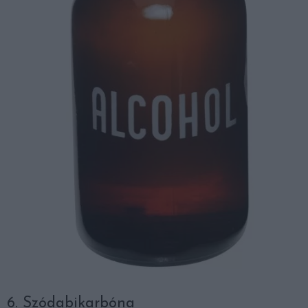
6. Szódabikarbóna