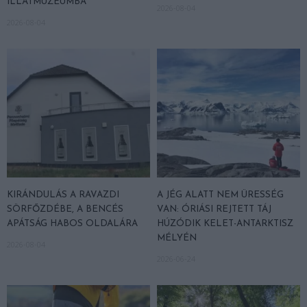
ILLATMÚZEUMBA
2026-08-04
2026-08-04
KIRÁNDULÁS A RAVAZDI
A JÉG ALATT NEM ÜRESSÉG
SÖRFŐZDÉBE, A BENCÉS
VAN: ÓRIÁSI REJTETT TÁJ
APÁTSÁG HABOS OLDALÁRA
HÚZÓDIK KELET-ANTARKTISZ
MÉLYÉN
2026-08-04
2026-06-24