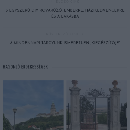
ELŐZŐ CIKK
3 EGYSZERŰ DIY ROVARŰZŐ: EMBERRE, HÁZIKEDVENCEKRE
ÉS A LAKÁSBA
KÖVETKEZŐ CIKK
8 MINDENNAPI TÁRGYUNK ISMERETLEN „KIEGÉSZÍTŐJE”
HASONLÓ ÉRDEKESSÉGEK