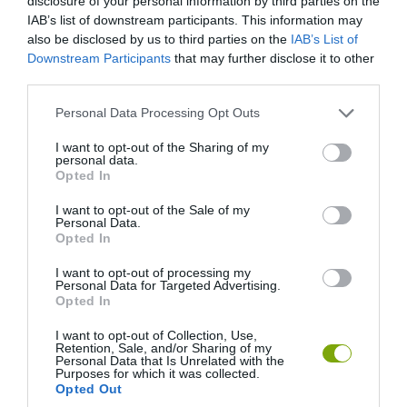
disclosure of your personal information by third parties on the
IAB’s list of downstream participants. This information may
also be disclosed by us to third parties on the
IAB’s List of
Downstream Participants
that may further disclose it to other
third parties.
Please note that this website/app uses one or more Google
8. Szegfűszeg olaj
Personal Data Processing Opt Outs
services and may gather and store information including but
not limited to your visit or usage behaviour. You may click to
I want to opt-out of the Sharing of my
Állítólag legjobban a kikelő gyom-magoncokon fejti ki a hatását a
personal data.
grant or deny consent to Google and its third-party tags to
Opted In
vízzel kevert szegfűszeg olaj.
use your data for below specified purposes in below Google
consent section.
I want to opt-out of the Sale of my
Personal Data.
Opted In
I want to opt-out of processing my
Personal Data for Targeted Advertising.
Opted In
I want to opt-out of Collection, Use,
Retention, Sale, and/or Sharing of my
Personal Data that Is Unrelated with the
Purposes for which it was collected.
Opted Out