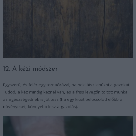
12. A kézi módszer
Egyszerű, és felér egy tornaórával, ha nekilátsz kihúzni a gazokat.
Tudod, a kéz mindig kéznél van, és a friss levegőn töltött munka
az egészségednek is jót tesz (ha egy kicsit belocsolod előbb a
növényeket, könnyebb lesz a gazolás).