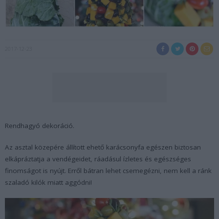
2017-12-23
Rendhagyó dekoráció.
Az asztal közepére állított ehető karácsonyfa egészen biztosan
elkápráztatja a vendégeidet, ráadásul ízletes és egészséges
finomságot is nyújt. Erről bátran lehet csemegézni, nem kell a ránk
szaladó kilók miatt aggódni!