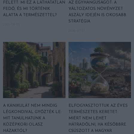
FELETT: MI EZ A LÁTHATATLAN
AZ EGYHANGÚSÁGOT: A
FEDŐ, ÉS MI TÖRTÉNIK
VÁLTOZATOS NÖVÉNYZET
ALATTA A TERMÉSZETTEL?
ASZÁLY IDEJÉN IS OKOSABB
STRATÉGIA
2026-08-03
2026-07-31
A KÁNIKULÁT NEM MINDIG
ELFOGYASZTOTTUK AZ ÉVES
LÉGKONDIVAL GYŐZTÉK LE:
TERMÉSZETES KERETET:
MIT TANULHATUNK A
MIÉRT NEM LEHET
KÖZÉPKORI OLASZ
HÁTRADŐLNI, HA KÉSŐBBRE
HÁZAKTÓL?
CSÚSZOTT A MAGYAR