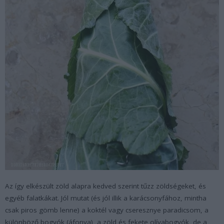
Az így elkészült zöld alapra kedved szerint tűzz zöldségeket, és
egyéb falatkákat. Jól mutat (és jól illik a karácsonyfához, mintha
csak piros gömb lenne) a koktél vagy cseresznye paradicsom, a
különböző bogyók (áfonya), a zöld és fekete olívabogyók, de a