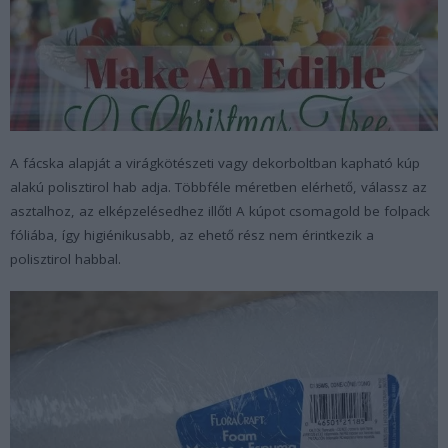
A fácska alapját a virágkötészeti vagy dekorboltban kapható kúp
alakú polisztirol hab adja. Többféle méretben elérhető, válassz az
asztalhoz, az elképzelésedhez illőt! A kúpot csomagold be folpack
fóliába, így higiénikusabb, az ehető rész nem érintkezik a
polisztirol habbal.