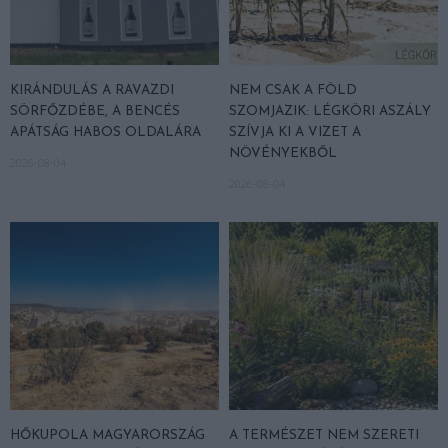
KIRÁNDULÁS A RAVAZDI
NEM CSAK A FÖLD
SÖRFŐZDÉBE, A BENCÉS
SZOMJAZIK: LÉGKÖRI ASZÁLY
APÁTSÁG HABOS OLDALÁRA
SZÍVJA KI A VIZET A
NÖVÉNYEKBŐL
2026-08-04
2026-08-04
HŐKUPOLA MAGYARORSZÁG
A TERMÉSZET NEM SZERETI