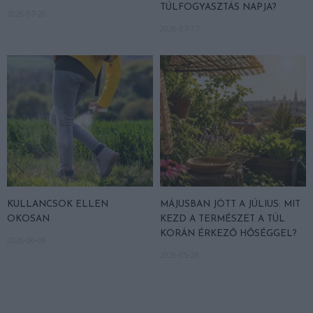
TÚLFOGYASZTÁS NAPJA?
2026-07-20
2026-07-17
KULLANCSOK ELLEN
MÁJUSBAN JÖTT A JÚLIUS: MIT
OKOSAN
KEZD A TERMÉSZET A TÚL
KORÁN ÉRKEZŐ HŐSÉGGEL?
2026-06-08
2026-05-28