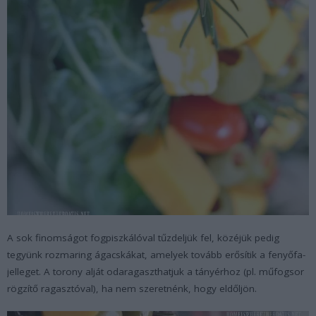
A sok finomságot fogpiszkálóval tűzdeljük fel, közéjük pedig
tegyünk rozmaring ágacskákat, amelyek tovább erősítik a fenyőfa-
jelleget. A torony alját odaragaszthatjuk a tányérhoz (pl. műfogsor
rögzítő ragasztóval), ha nem szeretnénk, hogy eldőljön.