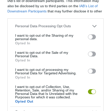
IAB’s list of downstream participants. This information may
also be disclosed by us to third parties on the
IAB’s List of
Downstream Participants
that may further disclose it to other
third parties.
Please note that this website/app uses one or more Google
Personal Data Processing Opt Outs
services and may gather and store information including but
not limited to your visit or usage behaviour. You may click to
I want to opt-out of the Sharing of my
personal data.
grant or deny consent to Google and its third-party tags to
Opted In
use your data for below specified purposes in below Google
consent section.
I want to opt-out of the Sale of my
Personal Data.
Opted In
I want to opt-out of processing my
Personal Data for Targeted Advertising.
Opted In
I want to opt-out of Collection, Use,
Retention, Sale, and/or Sharing of my
Personal Data that Is Unrelated with the
Purposes for which it was collected.
Opted Out