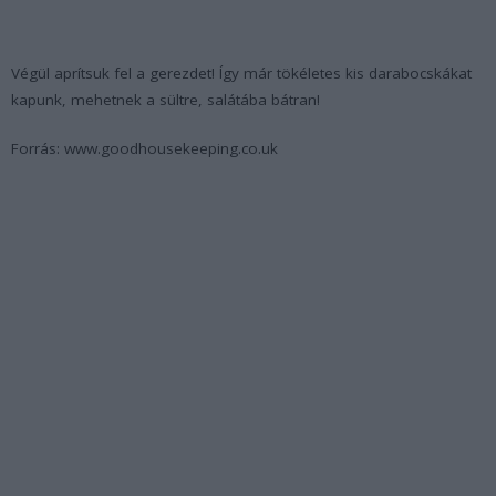
Végül aprítsuk fel a gerezdet! Így már tökéletes kis darabocskákat
kapunk, mehetnek a sültre, salátába bátran!
Forrás: www.goodhousekeeping.co.uk