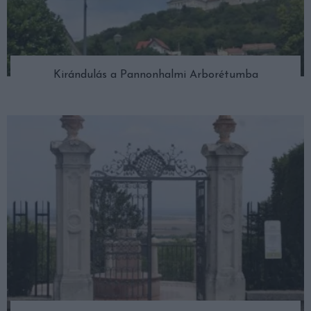
Kirándulás a Pannonhalmi Arborétumba