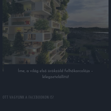
Íme, a világ első örökzöld felhőkarcolója –
lélegzetelállító!
OTT VAGYUNK A FACEBOOKON IS!