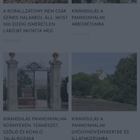
A KORALLZÁTONY NEM CSAK
KIRÁNDULÁS A
SZÍNES HALAKBÓL ÁLL: MOST
PANNONHALMI
500 EDDIG ISMERETLEN
ARBORÉTUMBA
LAKÓJÁT MUTATTA MEG
2026-08-04
2026-08-06
KIRÁNDULÁS PANNONHALMA
KIRÁNDULÁS A
KÖRNYÉKÉN: TERMÉSZET,
PANNONHALMI
SZŐLŐ ÉS KOMLÓ
GYÓGYNÖVÉNYKERTBE ÉS
TALÁLKOZÁSA
ILLATMÚZEUMBA