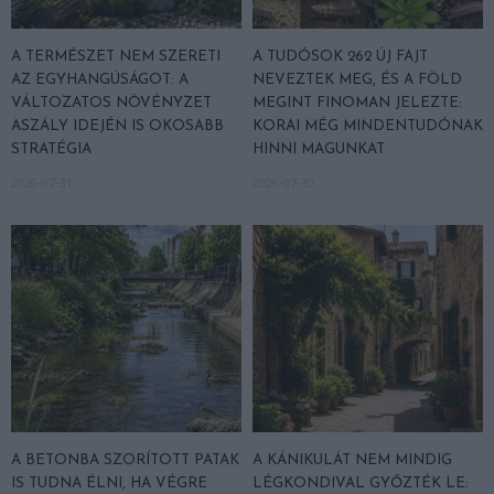
A TERMÉSZET NEM SZERETI
A TUDÓSOK 262 ÚJ FAJT
AZ EGYHANGÚSÁGOT: A
NEVEZTEK MEG, ÉS A FÖLD
VÁLTOZATOS NÖVÉNYZET
MEGINT FINOMAN JELEZTE:
ASZÁLY IDEJÉN IS OKOSABB
KORAI MÉG MINDENTUDÓNAK
STRATÉGIA
HINNI MAGUNKAT
2026-07-31
2026-07-30
A BETONBA SZORÍTOTT PATAK
A KÁNIKULÁT NEM MINDIG
IS TUDNA ÉLNI, HA VÉGRE
LÉGKONDIVAL GYŐZTÉK LE: