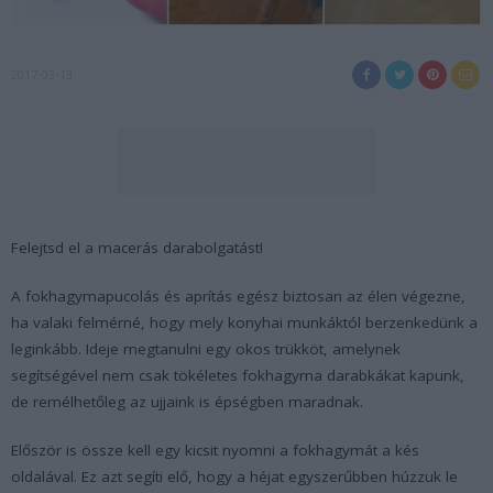
2017-03-13
Felejtsd el a macerás darabolgatást!
A fokhagymapucolás és aprítás egész biztosan az élen végezne,
ha valaki felmérné, hogy mely konyhai munkáktól berzenkedünk a
leginkább. Ideje megtanulni egy okos trükköt, amelynek
segítségével nem csak tökéletes fokhagyma darabkákat kapunk,
de remélhetőleg az ujjaink is épségben maradnak.
Először is össze kell egy kicsit nyomni a fokhagymát a kés
oldalával. Ez azt segíti elő, hogy a héjat egyszerűbben húzzuk le