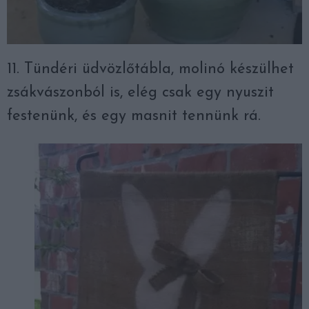
11. Tündéri üdvözlőtábla, molinó készülhet
zsákvászonból is, elég csak egy nyuszit
festenünk, és egy masnit tennünk rá.