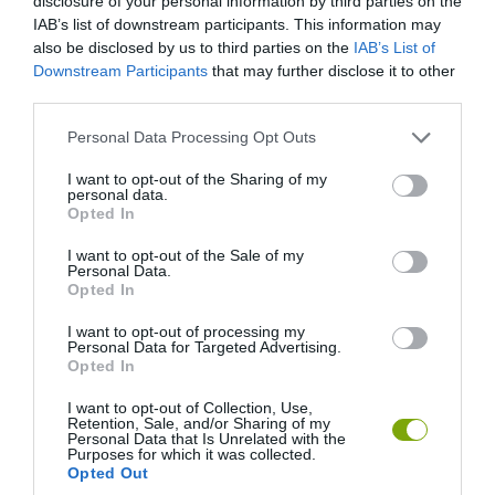
disclosure of your personal information by third parties on the
IAB’s list of downstream participants. This information may
also be disclosed by us to third parties on the
IAB’s List of
Downstream Participants
that may further disclose it to other
third parties.
Please note that this website/app uses one or more Google
Personal Data Processing Opt Outs
services and may gather and store information including but
not limited to your visit or usage behaviour. You may click to
I want to opt-out of the Sharing of my
personal data.
grant or deny consent to Google and its third-party tags to
Opted In
use your data for below specified purposes in below Google
consent section.
I want to opt-out of the Sale of my
Personal Data.
Opted In
I want to opt-out of processing my
Personal Data for Targeted Advertising.
Opted In
I want to opt-out of Collection, Use,
Retention, Sale, and/or Sharing of my
Personal Data that Is Unrelated with the
Purposes for which it was collected.
Opted Out