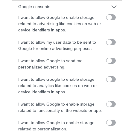
Fotó: lovethetompkins.com
Google consents
8. Natúr tárgyak használatával rusztikus
I want to allow Google to enable storage
related to advertising like cookies on web or
hatást érhetünk el: a festetlen raklap és
device identifiers in apps.
hordó meglepően jól mutat némi barkával,
I want to allow my user data to be sent to
színes tojással kiegészítve.
Google for online advertising purposes.
I want to allow Google to send me
personalized advertising.
I want to allow Google to enable storage
related to analytics like cookies on web or
device identifiers in apps.
I want to allow Google to enable storage
related to functionality of the website or app.
I want to allow Google to enable storage
related to personalization.