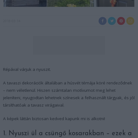
2018-03-14
Répával várjuk a nyuszit.
A tavaszi dekorációk általában a húsvét témája köré rendeződnek
– nem véletlenül. Hiszen számtalan motívumot meg lehet
jeleníteni, nyugodtan lehetnek színesek a felhasznált tárgyak, és jól
társíthatóak a tavasz virágaival.
A képek láttán biztosan kedved kapunk mi is alkotni!
1. Nyuszi ül a csüngő kosarakban – ezek a