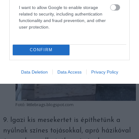
I want to allow Google to enable storage
related to security, including authentication
functionality and fraud prevention, and other
user protection.
CONFIRM
Data Deletion
Data Access
Privacy Policy
Fotó: littlebrags.blogspot.com
9. Igazi kis mesekertet is építhetünk a
nyúlnak színes tojásokkal, apró házikóval