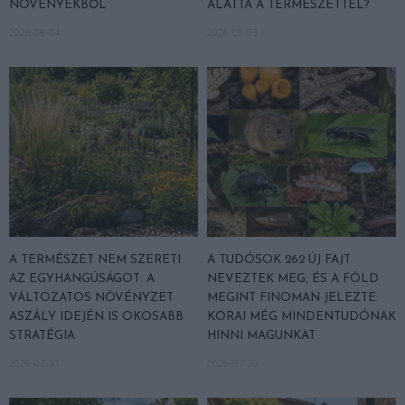
NÖVÉNYEKBŐL
ALATTA A TERMÉSZETTEL?
2026-08-04
2026-08-03
A TERMÉSZET NEM SZERETI
A TUDÓSOK 262 ÚJ FAJT
AZ EGYHANGÚSÁGOT: A
NEVEZTEK MEG, ÉS A FÖLD
VÁLTOZATOS NÖVÉNYZET
MEGINT FINOMAN JELEZTE:
ASZÁLY IDEJÉN IS OKOSABB
KORAI MÉG MINDENTUDÓNAK
STRATÉGIA
HINNI MAGUNKAT
2026-07-31
2026-07-30