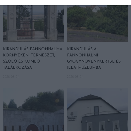
KIRÁNDULÁS PANNONHALMA
KIRÁNDULÁS A
KÖRNYÉKÉN: TERMÉSZET,
PANNONHALMI
SZŐLŐ ÉS KOMLÓ
GYÓGYNÖVÉNYKERTBE ÉS
TALÁLKOZÁSA
ILLATMÚZEUMBA
2026-08-04
2026-08-04