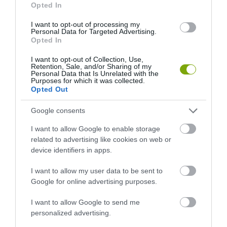
Opted In
I want to opt-out of processing my
Personal Data for Targeted Advertising.
Opted In
I want to opt-out of Collection, Use,
Retention, Sale, and/or Sharing of my
Personal Data that Is Unrelated with the
Purposes for which it was collected.
Opted Out
ELŐZŐ CIKK
Google consents
15 LÉLEGZETELÁLLÍTÓ HELY A NAGYVILÁGBÓL, AMI A
I want to allow Google to enable storage
BAKANCSLISTÁK ÉLÉRE KÍVÁNKOZIK
related to advertising like cookies on web or
device identifiers in apps.
KÖVETKEZŐ CIKK
I want to allow my user data to be sent to
Google for online advertising purposes.
20 ÉVE NINCS KÖZTÜNK A SZÍVEK KIRÁLYNŐJE: HÓFEHÉR
VIRÁGOKKAL VAN TELE AZ EMLÉKKERTJE
I want to allow Google to send me
personalized advertising.