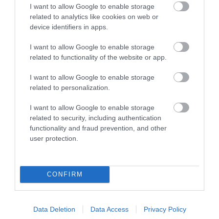
HASONLÓ ÉRDEKESSÉGEK
I want to allow Google to enable storage
related to analytics like cookies on web or
device identifiers in apps.
I want to allow Google to enable storage
related to functionality of the website or app.
I want to allow Google to enable storage
related to personalization.
I want to allow Google to enable storage
related to security, including authentication
functionality and fraud prevention, and other
A KORALLZÁTONY NEM CSAK
KIRÁNDULÁS A
user protection.
SZÍNES HALAKBÓL ÁLL: MOST
PANNONHALMI
500 EDDIG ISMERETLEN
ARBORÉTUMBA
LAKÓJÁT MUTATTA MEG
2026-08-04
CONFIRM
2026-08-06
Data Deletion
Data Access
Privacy Policy