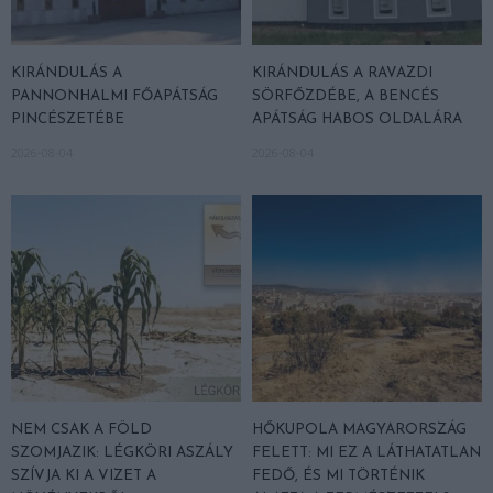
KIRÁNDULÁS A
KIRÁNDULÁS A RAVAZDI
PANNONHALMI FŐAPÁTSÁG
SÖRFŐZDÉBE, A BENCÉS
PINCÉSZETÉBE
APÁTSÁG HABOS OLDALÁRA
2026-08-04
2026-08-04
NEM CSAK A FÖLD
HŐKUPOLA MAGYARORSZÁG
SZOMJAZIK: LÉGKÖRI ASZÁLY
FELETT: MI EZ A LÁTHATATLAN
SZÍVJA KI A VIZET A
FEDŐ, ÉS MI TÖRTÉNIK