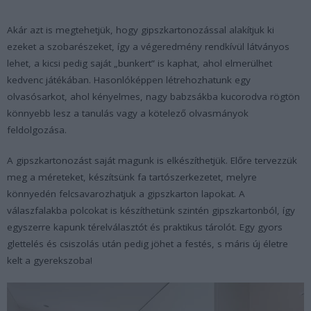
Akár azt is megtehetjük, hogy gipszkartonozással alakítjuk ki
ezeket a szobarészeket, így a végeredmény rendkívül látványos
lehet, a kicsi pedig saját „bunkert” is kaphat, ahol elmerülhet
kedvenc játékában. Hasonlóképpen létrehozhatunk egy
olvasósarkot, ahol kényelmes, nagy babzsákba kucorodva rögtön
könnyebb lesz a tanulás vagy a kötelező olvasmányok
feldolgozása.
A gipszkartonozást saját magunk is elkészíthetjük. Előre tervezzük
meg a méreteket, készítsünk fa tartószerkezetet, melyre
könnyedén felcsavarozhatjuk a gipszkarton lapokat. A
válaszfalakba polcokat is készíthetünk szintén gipszkartonból, így
egyszerre kapunk térelválasztót és praktikus tárolót. Egy gyors
glettelés és csiszolás után pedig jöhet a festés, s máris új életre
kelt a gyerekszoba!