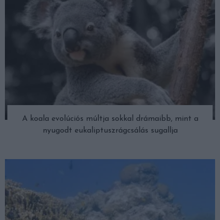
A koala evolúciós múltja sokkal drámaibb, mint a
nyugodt eukaliptuszrágcsálás sugallja