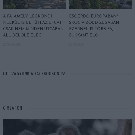
A FA, AMELY LÉGKONDI
ESŐERDŐ EURÓPÁBAN?
NÉLKÜL IS LEHŰTI AZ UTCÁT —
SKÓCIA ZÖLD ZUGÁBAN
CSAK NEM MINDEN UTCÁBAN
EZERNÉL IS TÖBB FAJ
ÁLL BELŐLE ELÉG
BUKKANT ELŐ
2026-06-05
2026-06-01
OTT VAGYUNK A FACEBOOKON IS!
CÍMLAPON