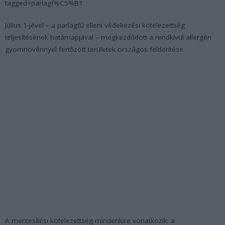
tagged=parlagf%C5%B1
Július 1-jével – a parlagfű elleni védekezési kötelezettség
teljesítésének határnapjával – megkezdődött a rendkívül allergén
gyomnövénnyel fertőzött területek országos felderítése.
A mentesítési kötelezettség mindenkire vonatkozik: a