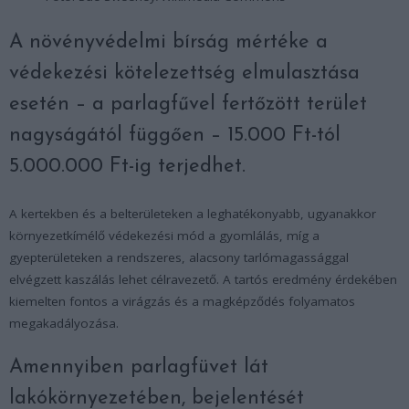
A növényvédelmi bírság mértéke a
védekezési kötelezettség elmulasztása
esetén – a parlagfűvel fertőzött terület
nagyságától függően – 15.000 Ft-tól
5.000.000 Ft-ig terjedhet.
A kertekben és a belterületeken a leghatékonyabb, ugyanakkor
környezetkímélő védekezési mód a gyomlálás, míg a
gyepterületeken a rendszeres, alacsony tarlómagassággal
elvégzett kaszálás lehet célravezető. A tartós eredmény érdekében
kiemelten fontos a virágzás és a magképződés folyamatos
megakadályozása.
Amennyiben parlagfüvet lát
lakókörnyezetében, bejelentését