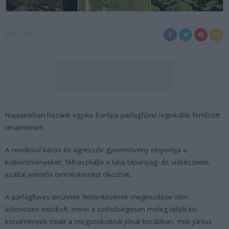
2018-07-02
Napjainkban hazánk egyike Európa parlagfűvel leginkább fertőzött
területeinek.
A rendkívül káros és agresszív gyomnövény elnyomja a
kultúrnövényeket, felhasználja a talaj tápanyag- és vízkészletét,
ezáltal jelentős terméskiesést okozhat.
A parlagfüves területek felderítésének megkezdése idén
különösen indokolt, mivel a szélsőségesen meleg időjárási
körülmények miatt a megszokottnál jóval korábban, már június