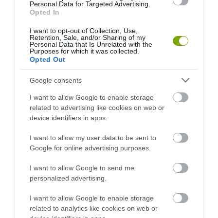
Personal Data for Targeted Advertising.
ELŐZŐ CIKK
Opted In
HOLLANDIÁBAN FIZETNEK AZÉRT, HOGY KISZÁLLJ AZ
I want to opt-out of Collection, Use,
AUTÓBÓL ÉS ÁTÜLJ A BICIKLIRE
Retention, Sale, and/or Sharing of my
Personal Data that Is Unrelated with the
Purposes for which it was collected.
Opted Out
KÖVETKEZŐ CIKK
Google consents
PONTOS ÉS SZÉPSÉGES: AZ EGYEDÜLÁLLÓ GENFI VIRÁGÓRA
I want to allow Google to enable storage
related to advertising like cookies on web or
device identifiers in apps.
HASONLÓ ÉRDEKESSÉGEK
I want to allow my user data to be sent to
Google for online advertising purposes.
I want to allow Google to send me
personalized advertising.
I want to allow Google to enable storage
related to analytics like cookies on web or