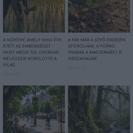
A NÖVÉNY, AMELY 9000 ÉVE
A FÁK MÁR A JÖVŐ ERDEJÉN
ETETI AZ EMBERISÉGET –
SPÓROLNAK: A FORRÓ
MOST MÉGIS TÚL GYORSAN
NYARAK A MAGTERMÉST IS
MELEGSZIK KÖRÜLÖTTE A
VISSZAVÁGJÁK
VILÁG
2026-06-15
2026-06-18