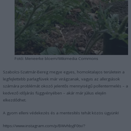
Fotó: Meneerke bloem/Wikimedia Commons
Szabolcs-Szatmár-Bereg megye egyes, homoktalajos területein a
legfejlettebb parlagfüvek már virágzanak, vagyis az allergiások
számára problémát okozó jelentős mennyiségű pollentermelés – a
kedvező időjárás függvényében – akár már július elején
elkezdődhet.
A gyom elleni védekezés és a mentesítés tehát közös ügyünk!
https://www.instagram.com/p/BWvhbyJF0tx/?