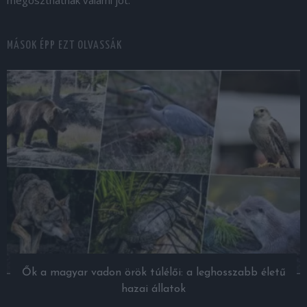
megoszthatnak valami jót.
MÁSOK ÉPP EZT OLVASSÁK
Ők a magyar vadon örök túlélői: a leghosszabb életű
hazai állatok