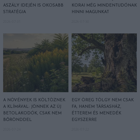
ASZÁLY IDEJÉN IS OKOSABB
KORAI MÉG MINDENTUDÓNAK
STRATÉGIA
HINNI MAGUNKAT
2026-07-31
2026-07-30
A NÖVÉNYEK IS KÖLTÖZNEK
EGY ÖREG TÖLGY NEM CSAK
A KLÍMÁVAL: JÖNNEK AZ ÚJ
FA, HANEM TÁRSASHÁZ,
BETOLAKODÓK, CSAK NEM
ÉTTEREM ÉS MENEDÉK
BŐRÖNDDEL
EGYSZERRE
2026-07-24
2026-07-22