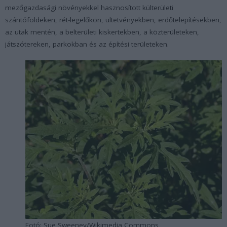
mezőgazdasági növényekkel hasznosított külterületi
szántóföldeken, rét-legelőkön, ültetvényekben, erdőtelepítésekben,
az utak mentén, a belterületi kiskertekben, a közterületeken,
játszótereken, parkokban és az építési területeken.
Fotó: Sue Sweeney/Wikimedia Commons