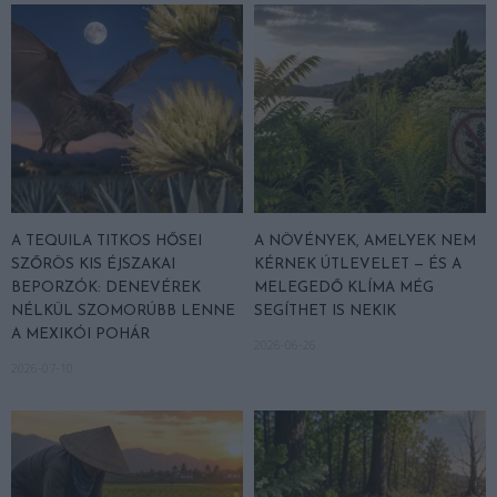
A TEQUILA TITKOS HŐSEI
A NÖVÉNYEK, AMELYEK NEM
SZŐRÖS KIS ÉJSZAKAI
KÉRNEK ÚTLEVELET — ÉS A
BEPORZÓK: DENEVÉREK
MELEGEDŐ KLÍMA MÉG
NÉLKÜL SZOMORÚBB LENNE
SEGÍTHET IS NEKIK
A MEXIKÓI POHÁR
2026-06-26
2026-07-10