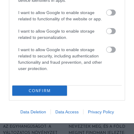
device identifiers in apps.
I want to allow Google to enable storage
KIRÁNDULÁS PANNONHALMA
HŐKUPOLA MAGYARORSZÁG
related to functionality of the website or app.
KÖRNYÉKÉN: TERMÉSZET,
FELETT: MI EZ A LÁTHATATLAN
SZŐLŐ ÉS KOMLÓ
FEDŐ, ÉS MI TÖRTÉNIK
I want to allow Google to enable storage
TALÁLKOZÁSA
ALATTA A TERMÉSZETTEL?
related to personalization.
2026-08-04
2026-08-03
I want to allow Google to enable storage
related to security, including authentication
functionality and fraud prevention, and other
user protection.
CONFIRM
Data Deletion
Data Access
Privacy Policy
A TERMÉSZET NEM SZERETI
A TUDÓSOK 262 ÚJ FAJT
AZ EGYHANGÚSÁGOT: A
NEVEZTEK MEG, ÉS A FÖLD
VÁLTOZATOS NÖVÉNYZET
MEGINT FINOMAN JELEZTE: