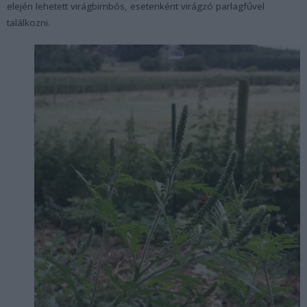
elején lehetett virágbimbós, esetenként virágzó parlagfűvel
találkozni.