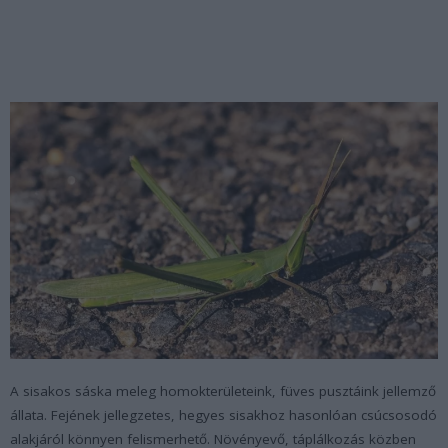
A sisakos sáska meleg homokterületeink, füves pusztáink jellemző
állata. Fejének jellegzetes, hegyes sisakhoz hasonlóan csúcsosodó
alakjáról könnyen felismerhető. Növényevő, táplálkozás közben