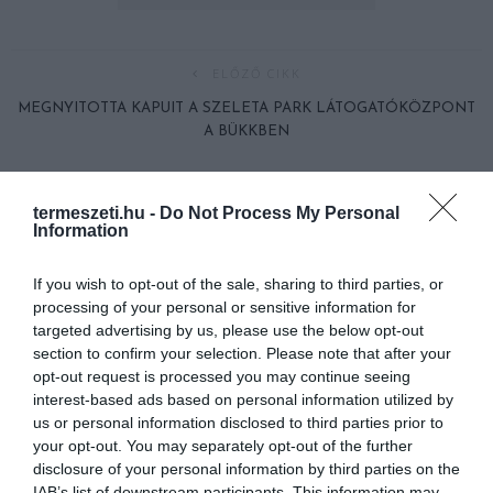
ELŐZŐ CIKK
MEGNYITOTTA KAPUIT A SZELETA PARK LÁTOGATÓKÖZPONT
A BÜKKBEN
KÖVETKEZŐ CIKK
termeszeti.hu -
Do Not Process My Personal
Information
A CIPŐNKKEL ÉS RUHÁNKKAL TERJESZTJÜK AZ INVÁZIÓS
NÖVÉNYEKET, HA KIRÁNDULUNK
If you wish to opt-out of the sale, sharing to third parties, or
processing of your personal or sensitive information for
targeted advertising by us, please use the below opt-out
HASONLÓ ÉRDEKESSÉGEK
section to confirm your selection. Please note that after your
opt-out request is processed you may continue seeing
interest-based ads based on personal information utilized by
us or personal information disclosed to third parties prior to
your opt-out. You may separately opt-out of the further
disclosure of your personal information by third parties on the
IAB’s list of downstream participants. This information may