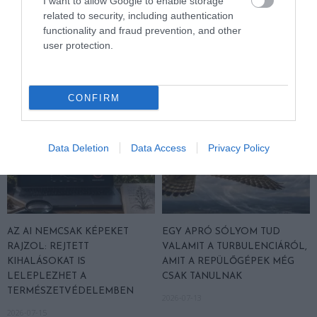
I want to allow Google to enable storage
MACSKA LELETE – AZTÁN
PRÓBÁL: ÍGY SEGÍTHETI AZ AI
related to security, including authentication
VALAKI VÉGRE RÁNÉZETT
A VADÁLLATOK VÉDELMÉT
functionality and fraud prevention, and other
RENDESEN
2026-07-27
user protection.
2026-07-28
CONFIRM
Data Deletion
Data Access
Privacy Policy
AZ AI NEMCSAK KÉPEKET
EGY APRÓ SÓLYOM TUD
RAJZOL: REJTETT
VALAMIT A TURBULENCIÁRÓL,
KIHALÁSOKAT IS
AMIT A REPÜLŐGÉPEK MÉG
LELEPLEZHET A
CSAK TANULNAK
TERMÉSZETVÉDELEMBEN
2026-07-13
2026-07-15