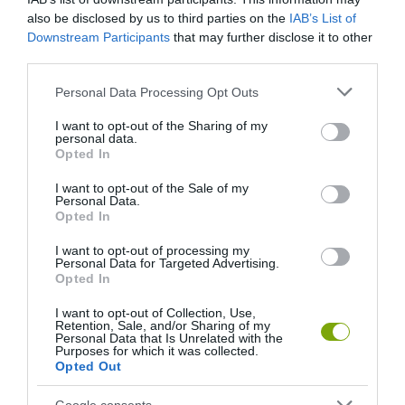
also be disclosed by us to third parties on the
IAB’s List of
Downstream Participants
that may further disclose it to other
third parties.
Please note that this website/app uses one or more Google
Personal Data Processing Opt Outs
services and may gather and store information including but
A KORALLZÁTONY NEM CSAK
HŐKUPOLA MAGYARORSZÁG
not limited to your visit or usage behaviour. You may click to
I want to opt-out of the Sharing of my
SZÍNES HALAKBÓL ÁLL: MOST
FELETT: MI EZ A LÁTHATATLAN
personal data.
grant or deny consent to Google and its third-party tags to
500 EDDIG ISMERETLEN
FEDŐ, ÉS MI TÖRTÉNIK
Opted In
use your data for below specified purposes in below Google
LAKÓJÁT MUTATTA MEG
ALATTA A TERMÉSZETTEL?
consent section.
I want to opt-out of the Sale of my
2026-08-06
2026-08-03
Personal Data.
Opted In
I want to opt-out of processing my
Personal Data for Targeted Advertising.
Opted In
I want to opt-out of Collection, Use,
Retention, Sale, and/or Sharing of my
Personal Data that Is Unrelated with the
Purposes for which it was collected.
Opted Out
Google consents