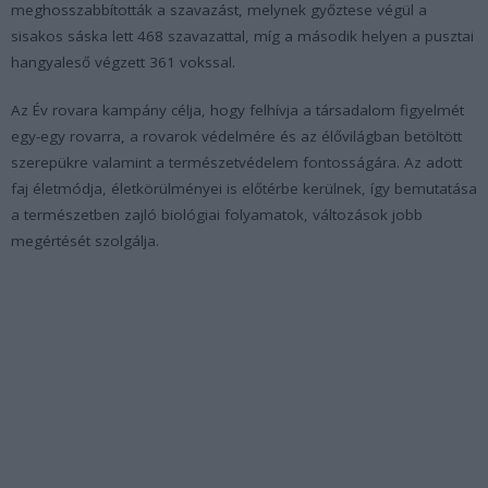
meghosszabbították a szavazást, melynek győztese végül a
sisakos sáska lett 468 szavazattal, míg a második helyen a pusztai
hangyaleső végzett 361 vokssal.
Az Év rovara kampány célja, hogy felhívja a társadalom figyelmét
egy-egy rovarra, a rovarok védelmére és az élővilágban betöltött
szerepükre valamint a természetvédelem fontosságára. Az adott
faj életmódja, életkörülményei is előtérbe kerülnek, így bemutatása
a természetben zajló biológiai folyamatok, változások jobb
megértését szolgálja.