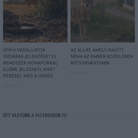
JÖN A VADÁLLATOK
AZ ÁLLAT, AMELY RÁJÖTT:
IDŐJÁRÁS-JELENTÉSE? ÚJ
NÉHA AZ EMBER KÖZELÉBEN
RENDSZER HÓNAPOKKAL
BIZTONSÁGOSABB
ELŐRE JELEZHETI, KIKET
2026-06-24
PERZSEL MEG A HŐSÉG
2026-07-01
OTT VAGYUNK A FACEBOOKON IS!