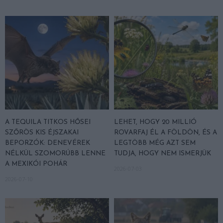
A TEQUILA TITKOS HŐSEI
LEHET, HOGY 20 MILLIÓ
SZŐRÖS KIS ÉJSZAKAI
ROVARFAJ ÉL A FÖLDÖN, ÉS A
BEPORZÓK: DENEVÉREK
LEGTÖBB MÉG AZT SEM
NÉLKÜL SZOMORÚBB LENNE
TUDJA, HOGY NEM ISMERJÜK
A MEXIKÓI POHÁR
2026-07-03
2026-07-10