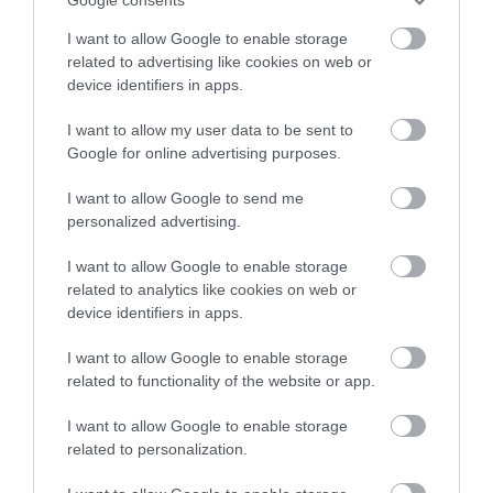
NEM CSAK A RITKASÁGOK
A TUDÓSOK 262 ÚJ FAJT
I want to allow Google to enable storage
BAJBAN VANNAK: A
NEVEZTEK MEG, ÉS A FÖLD
related to advertising like cookies on web or
HÉTKÖZNAPI MADARAK ÉS
MEGINT FINOMAN JELEZTE:
device identifiers in apps.
PILLANGÓK CSENDES
KORAI MÉG MINDENTUDÓNAK
ELTŰNÉSE A NAGYOBB
HINNI MAGUNKAT
I want to allow my user data to be sent to
VÉSZJEL
2026-07-30
Google for online advertising purposes.
2026-08-03
I want to allow Google to send me
personalized advertising.
I want to allow Google to enable storage
related to analytics like cookies on web or
device identifiers in apps.
I want to allow Google to enable storage
related to functionality of the website or app.
I want to allow Google to enable storage
related to personalization.
ÖTVEN ÉVIG ROSSZ NÉVEN
A VADKAMERA EDDIG NÉZETT,
LAPULT EGY KARDFOGÚ
MOST MÁR GONDOLKODNI IS