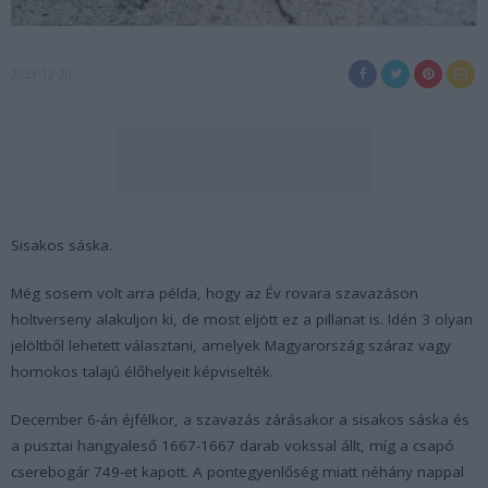
2023-12-20
Sisakos sáska.
Még sosem volt arra példa, hogy az Év rovara szavazáson
holtverseny alakuljon ki, de most eljött ez a pillanat is. Idén 3 olyan
jelöltből lehetett választani, amelyek Magyarország száraz vagy
homokos talajú élőhelyeit képviselték.
December 6-án éjfélkor, a szavazás zárásakor a sisakos sáska és
a pusztai hangyaleső 1667-1667 darab vokssal állt, míg a csapó
cserebogár 749-et kapott. A pontegyenlőség miatt néhány nappal