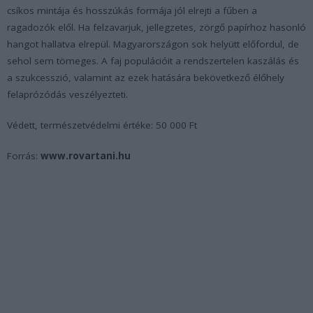
csíkos mintája és hosszúkás formája jól elrejti a fűben a
ragadozók elől. Ha felzavarjuk, jellegzetes, zörgő papírhoz hasonló
hangot hallatva elrepül. Magyarországon sok helyütt előfordul, de
sehol sem tömeges. A faj populációit a rendszertelen kaszálás és
a szukcesszió, valamint az ezek hatására bekövetkező élőhely
felaprózódás veszélyezteti.
Védett, természetvédelmi értéke: 50 000 Ft
Forrás:
www.rovartani.hu