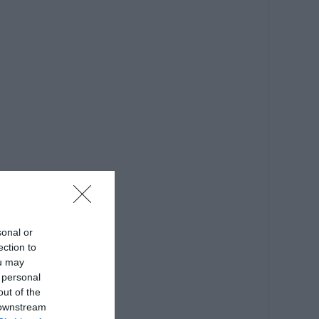
sonal or
ection to
ou may
 personal
out of the
 downstream