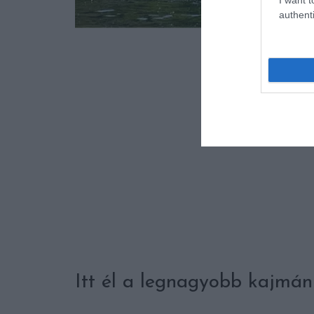
authenti
Itt él a legnagyobb kajmán