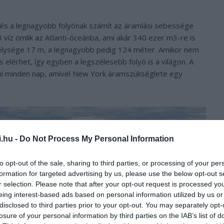
és a legnagyobb folyónak számít az áramlási sebessége
víz ömlik az Atlanti-óceánba, ami akár 340 ezer m3-re is
mélysége 17 m, a legnagyobb pedig 124 méter. Amikor nem
elérhet, így egyben a legszélesebb folyó is a világon. A
lni minden nap, amivel New York áramszükséglete egy
i.hu -
Do Not Process My Personal Information
to opt-out of the sale, sharing to third parties, or processing of your per
formation for targeted advertising by us, please use the below opt-out s
r selection. Please note that after your opt-out request is processed y
eing interest-based ads based on personal information utilized by us or
disclosed to third parties prior to your opt-out. You may separately opt-
losure of your personal information by third parties on the IAB’s list of