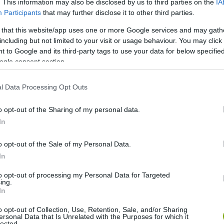
. This information may also be disclosed by us to third parties on the
IA
Participants
that may further disclose it to other third parties.
 that this website/app uses one or more Google services and may gath
including but not limited to your visit or usage behaviour. You may click 
 to Google and its third-party tags to use your data for below specifi
ogle consent section.
l Data Processing Opt Outs
o opt-out of the Sharing of my personal data.
In
o opt-out of the Sale of my Personal Data.
delfinfaj
In
yis az amazonasi folyami delfin, amely akár 2,6 méteresre is
to opt-out of processing my Personal Data for Targeted
ing.
egyike a világ 4 valódi delfinfajának. Kizárólag édesvízben él.
In
 Ez a színváltoztatás a hőmérséklettől, a víz tisztaságától,
tetett fajnak számít, az állománya többek közt a folyó
o opt-out of Collection, Use, Retention, Sale, and/or Sharing
ersonal Data that Is Unrelated with the Purposes for which it
lected.