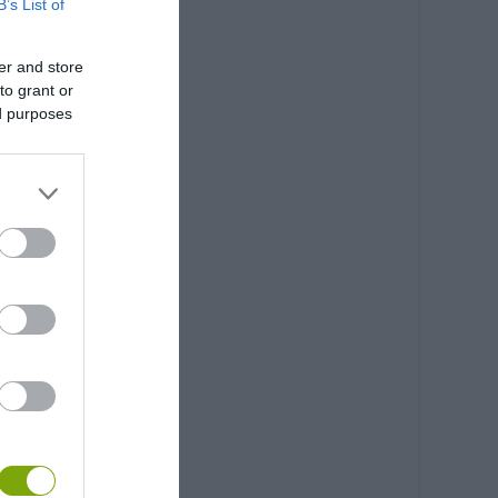
B’s List of
er and store
to grant or
ed purposes