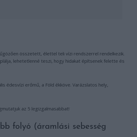
özően összetett, élettel teli vízi rendszerrel rendelkezik.
álja, lehetetlenné teszi, hogy hidakat építsenek felette és
s édesvízi erőmű, a Föld ékköve. Varázslatos hely,
gmutatjuk az 5 legizgalmasabbat!
bb folyó (áramlási sebesség