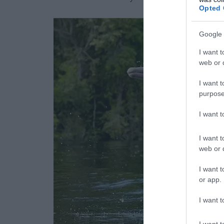
Opted 
Google 
I want t
web or d
I want t
purpose
I want 
I want t
web or d
I want t
or app.
I want t
I want t