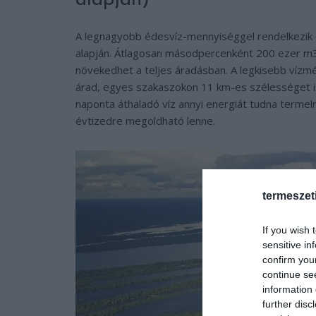
A legnagyobb édesvíz-mennyiséggel rendelkezik 
alapján. Átlagosan másodpercenként 200 ezer m3 
növekedhet a teljes áradásban. A legkisebb víz
árad, egyes szakaszokon 11 km-es szélességet is 
naponta áthaladó víz annyi energiát tudna terme
évtizedre megoldható lenne.
termeszet
If you wish 
sensitive in
confirm you
continue se
information 
further disc