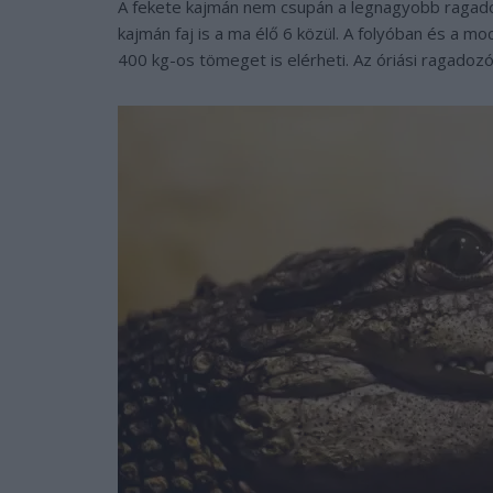
A fekete kajmán nem csupán a legnagyobb ragad
kajmán faj is a ma élő 6 közül. A folyóban és a 
400 kg-os tömeget is elérheti. Az óriási ragado