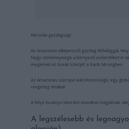
Micsoda gazdagság!
Az Amazonas elképesztő gazdag élővilággal, lenyűg
Nagy vízmennyisége a környező esőerdőket is tápl
megemeli az óceán szintjét a Karib térségben.
Az Amazonas szerepe kulcsfontosságú: egy globáli
rengeteg titokkal.
A folyó tucatnyi rekordot mondhat magáénak. Me
A legszélesebb és legnagyo
alapján)