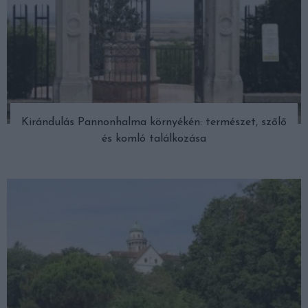
Kirándulás Pannonhalma környékén: természet, szőlő
és komló találkozása