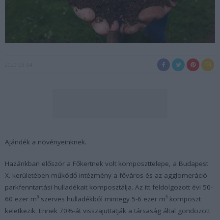
2020-03-04
Ajándék a növényeinknek.
Hazánkban először a Főkertnek volt komposzttelepe, a Budapest
X. kerületében működő intézmény a főváros és az agglomeráció
parkfenntartási hulladékait komposztálja. Az itt feldolgozott évi 50-
60 ezer m³ szerves hulladékból mintegy 5-6 ezer m³ komposzt
keletkezik. Ennek 70%-át visszajuttatják a társaság által gondozott