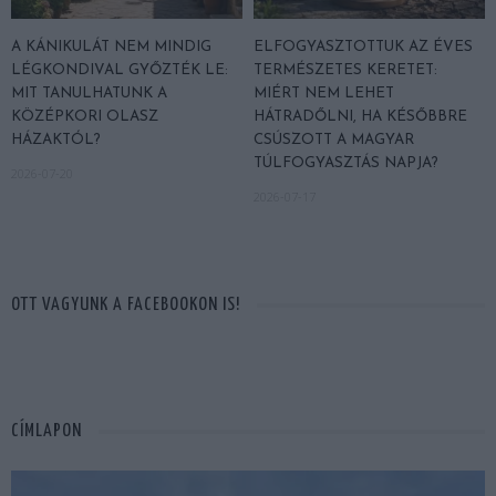
A KÁNIKULÁT NEM MINDIG
ELFOGYASZTOTTUK AZ ÉVES
LÉGKONDIVAL GYŐZTÉK LE:
TERMÉSZETES KERETET:
MIT TANULHATUNK A
MIÉRT NEM LEHET
KÖZÉPKORI OLASZ
HÁTRADŐLNI, HA KÉSŐBBRE
HÁZAKTÓL?
CSÚSZOTT A MAGYAR
TÚLFOGYASZTÁS NAPJA?
2026-07-20
2026-07-17
OTT VAGYUNK A FACEBOOKON IS!
CÍMLAPON