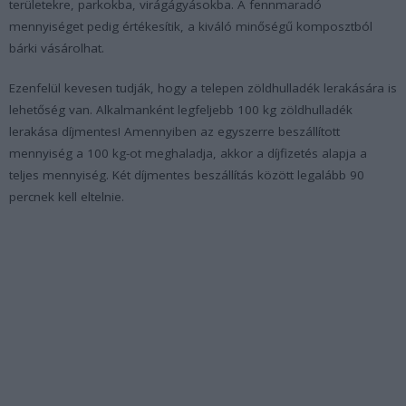
területekre, parkokba, virágágyásokba. A fennmaradó
mennyiséget pedig értékesítik, a kiváló minőségű komposztból
bárki vásárolhat.
Ezenfelül kevesen tudják, hogy a telepen zöldhulladék lerakására is
lehetőség van. Alkalmanként legfeljebb 100 kg zöldhulladék
lerakása díjmentes! Amennyiben az egyszerre beszállított
mennyiség a 100 kg-ot meghaladja, akkor a díjfizetés alapja a
teljes mennyiség. Két díjmentes beszállítás között legalább 90
percnek kell eltelnie.