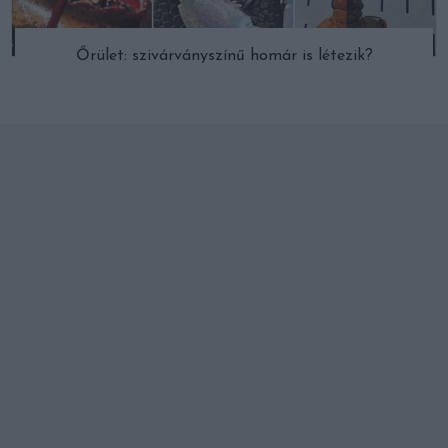
Őrület: szivárványszínű homár is létezik?