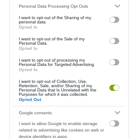
Please note that this website/app uses one or more Google
Personal Data Processing Opt Outs
services and may gather and store information including but
not limited to your visit or usage behaviour. You may click to
I want to opt-out of the Sharing of my
KIRÁNDULÁS A
KIRÁNDULÁS PANNONHALMA
personal data.
grant or deny consent to Google and its third-party tags to
Opted In
PANNONHALMI
KÖRNYÉKÉN: TERMÉSZET,
use your data for below specified purposes in below Google
ARBORÉTUMBA
SZŐLŐ ÉS KOMLÓ
consent section.
I want to opt-out of the Sale of my
TALÁLKOZÁSA
2026-08-04
Personal Data.
Opted In
2026-08-04
I want to opt-out of processing my
Personal Data for Targeted Advertising.
Opted In
I want to opt-out of Collection, Use,
Retention, Sale, and/or Sharing of my
Personal Data that Is Unrelated with the
Purposes for which it was collected.
Opted Out
Google consents
I want to allow Google to enable storage
KIRÁNDULÁS A
KIRÁNDULÁS A
related to advertising like cookies on web or
PANNONHALMI
PANNONHALMI FŐAPÁTSÁG
device identifiers in apps.