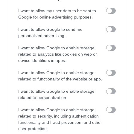
GYÓGYNÖVÉNYKERTBE ÉS
PINCÉSZETÉBE
ILLATMÚZEUMBA
I want to allow my user data to be sent to
2026-08-04
Google for online advertising purposes.
2026-08-04
I want to allow Google to send me
personalized advertising.
I want to allow Google to enable storage
related to analytics like cookies on web or
device identifiers in apps.
I want to allow Google to enable storage
related to functionality of the website or app.
I want to allow Google to enable storage
KIRÁNDULÁS A RAVAZDI
NEM CSAK A FÖLD
related to personalization.
SÖRFŐZDÉBE, A BENCÉS
SZOMJAZIK: LÉGKÖRI ASZÁLY
APÁTSÁG HABOS OLDALÁRA
SZÍVJA KI A VIZET A
I want to allow Google to enable storage
NÖVÉNYEKBŐL
2026-08-04
related to security, including authentication
2026-08-04
functionality and fraud prevention, and other
user protection.