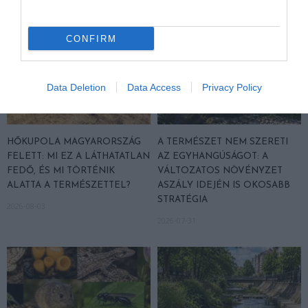
CONFIRM
Data Deletion
Data Access
Privacy Policy
HŐKUPOLA MAGYARORSZÁG
A TERMÉSZET NEM SZERETI
FELETT: MI EZ A LÁTHATATLAN
AZ EGYHANGÚSÁGOT: A
FEDŐ, ÉS MI TÖRTÉNIK
VÁLTOZATOS NÖVÉNYZET
ALATTA A TERMÉSZETTEL?
ASZÁLY IDEJÉN IS OKOSABB
STRATÉGIA
2026-08-03
2026-07-31