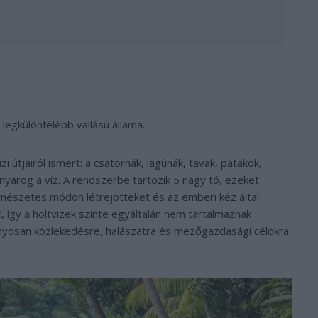
legkülönfélébb vallású állama.
i útjairól ismert: a csatornák, lagúnák, tavak, patakok,
yarog a víz. A rendszerbe tartozik 5 nagy tó, ezeket
ermészetes módon létrejötteket és az emberi kéz által
et, így a holtvizek szinte egyáltalán nem tartalmaznak
ányosan közlekedésre, halászatra és mezőgazdasági célokra