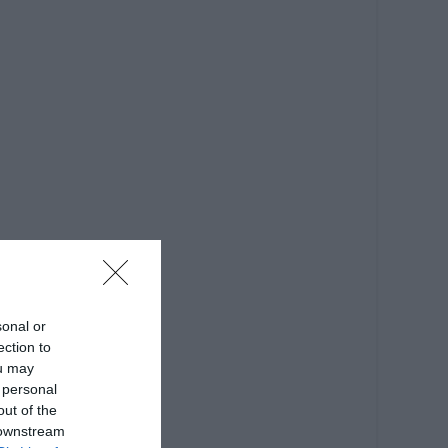
sonal or
ection to
ou may
 personal
out of the
 downstream