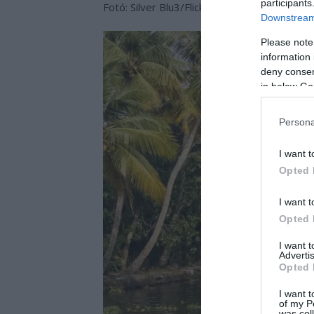
participants
Fotó: Silver Blu3/Flickr
Downstream 
Please note
information 
deny consent
in below Go
Persona
I want t
Opted 
I want t
Opted 
I want 
Advertis
Opted 
I want t
of my P
was col