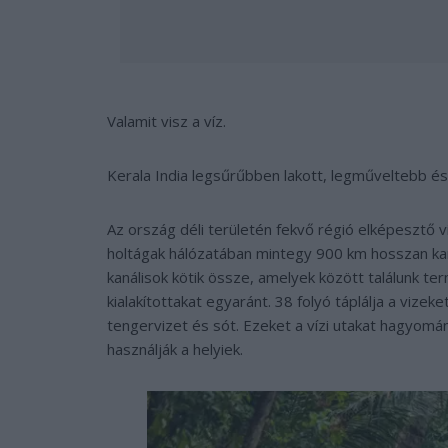
Valamit visz a víz.
Kerala India legsűrűbben lakott, legműveltebb és 
Az ország déli területén fekvő régió elképesztő víz
holtágak hálózatában mintegy 900 km hosszan kan
kanálisok kötik össze, amelyek között találunk t
kialakítottakat egyaránt. 38 folyó táplálja a vizek
tengervizet és sót. Ezeket a vízi utakat hagyom
használják a helyiek.