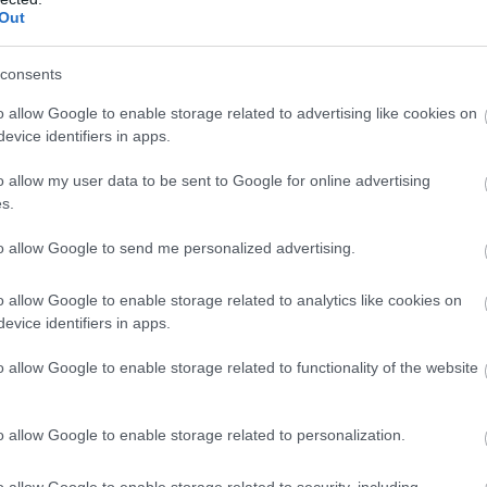
Out
consents
o allow Google to enable storage related to advertising like cookies on
evice identifiers in apps.
enyek remek szórakozást nyújtanak a helyieknek és az ide
o allow my user data to be sent to Google for online advertising
ra nem csak életteret, de megélhetési forrást is kínálnak
s.
a hullámok és a parti áramlatok hatására alakultak ki, ezek
oztak létre számos folyó torkolatánál. Bizonyos régiókban
to allow Google to send me personalized advertising.
usson be a területre, így megőrizve a vizek
o allow Google to enable storage related to analytics like cookies on
evice identifiers in apps.
o allow Google to enable storage related to functionality of the website
o allow Google to enable storage related to personalization.
o allow Google to enable storage related to security, including