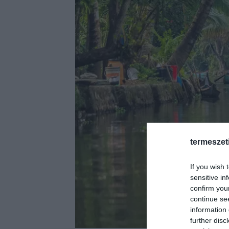
termeszet
If you wish 
sensitive in
confirm you
continue se
information 
further disc