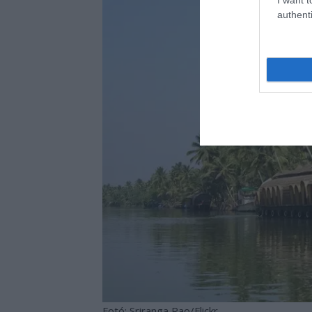
authenti
Fotó: Sriranga Rao/Flickr