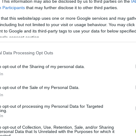
. This information may also be disclosed by us to third parties on the
IA
Participants
that may further disclose it to other third parties.
 that this website/app uses one or more Google services and may gath
including but not limited to your visit or usage behaviour. You may click 
 to Google and its third-party tags to use your data for below specifi
ogle consent section.
l Data Processing Opt Outs
o opt-out of the Sharing of my personal data.
In
o opt-out of the Sale of my Personal Data.
In
to opt-out of processing my Personal Data for Targeted
ing.
In
o opt-out of Collection, Use, Retention, Sale, and/or Sharing
ersonal Data that Is Unrelated with the Purposes for which it
lected.