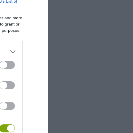
B’s List of
er and store
to grant or
ed purposes