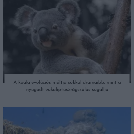
A koala evolúciós múltja sokkal drámaibb, mint a
nyugodt eukaliptuszrágcsálás sugallja