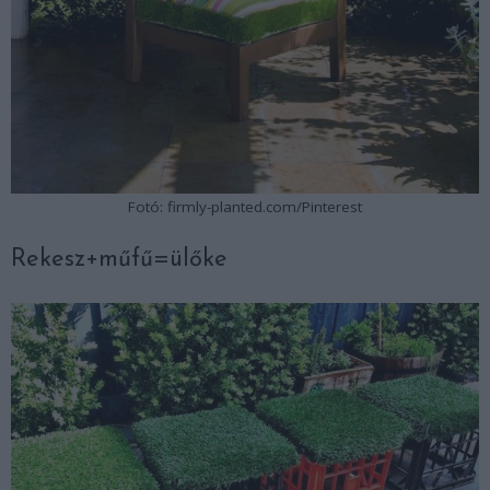
Fotó: firmly-planted.com/Pinterest
Rekesz+műfű=ülőke