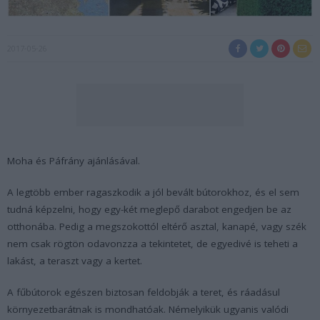
2017-05-26
Moha és Páfrány ajánlásával.
A legtöbb ember ragaszkodik a jól bevált bútorokhoz, és el sem
tudná képzelni, hogy egy-két meglepő darabot engedjen be az
otthonába. Pedig a megszokottól eltérő asztal, kanapé, vagy szék
nem csak rögtön odavonzza a tekintetet, de egyedivé is teheti a
lakást, a teraszt vagy a kertet.
A fűbútorok egészen biztosan feldobják a teret, és ráadásul
környezetbarátnak is mondhatóak. Némelyikük ugyanis valódi