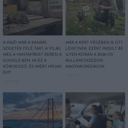
A HAJÓ MÁR A KANÁRI-
MÁR A KERT VÉGÉBEN IS OTT
SZIGETEK FELÉ TART, A VILÁG
LEHETNEK: EZÉRT INDULT BE
MEG A HANTAVÍRUST KERESI A
ILYEN KORÁN A 2026-OS
GOOGLE-BEN: MI EZ A
KULLANCSSZEZON
KÓROKOZÓ, ÉS MIÉRT HÍVJÁK
MAGYARORSZÁGON
ÍGY?
2026-04-07
2026-05-06