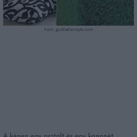
Fotó: godfatherstyle.com
A képen egy asztalt és egy kanapét