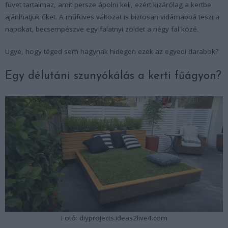
füvet tartalmaz, amit persze ápolni kell, ezért kizárólag a kertbe
ajánlhatjuk őket. A műfüves változat is biztosan vidámabbá teszi a
napokat, becsempészve egy falatnyi zöldet a négy fal közé.
Ugye, hogy téged sem hagynak hidegen ezek az egyedi darabok?
Egy délutáni szunyókálás a kerti fűágyon?
Fotó: diyprojects.ideas2live4.com