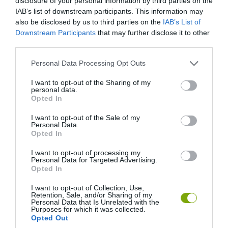
disclosure of your personal information by third parties on the
IAB’s list of downstream participants. This information may
also be disclosed by us to third parties on the
IAB’s List of
Downstream Participants
that may further disclose it to other
third parties.
Please note that this website/app uses one or more Google
Personal Data Processing Opt Outs
services and may gather and store information including but
not limited to your visit or usage behaviour. You may click to
I want to opt-out of the Sharing of my
personal data.
grant or deny consent to Google and its third-party tags to
Fotó: www.lifestylewonen.nl
Opted In
use your data for below specified purposes in below Google
consent section.
Forrás:
MY
I want to opt-out of the Sale of my
Personal Data.
Opted In
I want to opt-out of processing my
Personal Data for Targeted Advertising.
Opted In
I want to opt-out of Collection, Use,
Retention, Sale, and/or Sharing of my
Personal Data that Is Unrelated with the
Purposes for which it was collected.
Opted Out