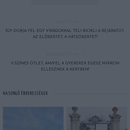
ELŐZŐ CIKK
ÍGY DOBJA FEL EGY VIRÁGOKKAL TELI BICIKLI A BEJÁRATOT,
AZ ELŐKERTET, A HÁTSÓKERTET!
KÖVETKEZŐ CIKK
11 SZÍNES ÖTLET, AMIVEL A GYEREKEK EGÉSZ NYÁRON
ELLESZNEK A KERTBEN!
HASONLÓ ÉRDEKESSÉGEK