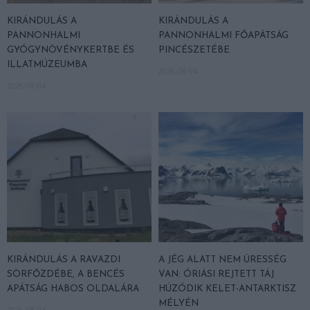
KIRÁNDULÁS A
KIRÁNDULÁS A
PANNONHALMI
PANNONHALMI FŐAPÁTSÁG
GYÓGYNÖVÉNYKERTBE ÉS
PINCÉSZETÉBE
ILLATMÚZEUMBA
2026-08-04
2026-08-04
KIRÁNDULÁS A RAVAZDI
A JÉG ALATT NEM ÜRESSÉG
SÖRFŐZDÉBE, A BENCÉS
VAN: ÓRIÁSI REJTETT TÁJ
APÁTSÁG HABOS OLDALÁRA
HÚZÓDIK KELET-ANTARKTISZ
MÉLYÉN
2026-08-04