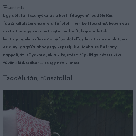
Contents
Egy délutáni szunyókálás a kerti fűágyon?
Teadélután,
fűasztallal
Szerencsére a fűfotelt nem kell locsolni
A képen egy
asztalt és egy kanapét rejtettünk el
Bűbájos ötletek
kertrajongóknak
Rekesz+műfű=ülőke
Egy kicsit szúrósnak tűnik
ez a nyugágy
Valahogy így képzeljük el Moha és Páfrány
nappaliját is
Gyakoroljuk a kifejezést: fűpuff
Így nézett ki a
füvünk kiskorában…. és így néz ki most
Teadélután, fűasztallal