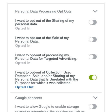
third parties.
Please note that this website/app uses one or more Google
Personal Data Processing Opt Outs
services and may gather and store information including but
not limited to your visit or usage behaviour. You may click to
I want to opt-out of the Sharing of my
personal data.
ELŐZŐ CIKK
grant or deny consent to Google and its third-party tags to
Opted In
use your data for below specified purposes in below Google
A VILÁGHÍRŰ FABERGÉ-TOJÁSOK TÖRTÉNETE
consent section.
I want to opt-out of the Sale of my
Personal Data.
Opted In
KÖVETKEZŐ CIKK
I want to opt-out of processing my
MÁSFÉL MÉTERES A VILÁG LEGNAGYOBB AFROHAJA
Personal Data for Targeted Advertising.
Opted In
I want to opt-out of Collection, Use,
HASONLÓ ÉRDEKESSÉGEK
Retention, Sale, and/or Sharing of my
Personal Data that Is Unrelated with the
Purposes for which it was collected.
Opted Out
Google consents
I want to allow Google to enable storage
related to advertising like cookies on web or