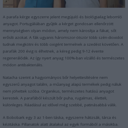
A parafa kérge egyszerre jelent megújuló és biológiailag lebomló
anyagot. Portugáliában gyűjtik a kérget gondosan ellenőrzött
mennyiségben olyan módon, amely nem károsítja a fákat, sőt
erősíti azokat. A fák ugyanis háromszor-ötször több szén-dioxidot
tudnak megkötni és több oxigént termelnek a szedést követően. A
parafák 200 évig is élhetnek, a kéreg pedig 9-12 évente
regenerálódik. Az így nyert anyag 100%-ban vízálló és természetes
módon antibakteriális.
Natacha szerint a hagyományos bőr helyettesítésére nem
egyszerű anyagot találni, a műanyag alapú termékek pedig náluk
nem jöhettek szóba. Organikus, természetes hatású anyagot
kerestek. A parafából készült bőr puha, rugalmas, életteli,
különleges. Ráadásul az idővel még szebbé, patinásabbá válik.
A Bobobark egy 3 az 1-ben táska, egyszerre hátizsák, tárca és
kézitáska. Pillanatok alatt átalakul az egyik formából a másikba.