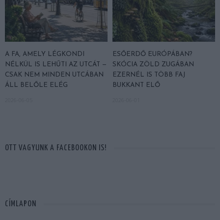
A FA, AMELY LÉGKONDI
ESŐERDŐ EURÓPÁBAN?
NÉLKÜL IS LEHŰTI AZ UTCÁT —
SKÓCIA ZÖLD ZUGÁBAN
CSAK NEM MINDEN UTCÁBAN
EZERNÉL IS TÖBB FAJ
ÁLL BELŐLE ELÉG
BUKKANT ELŐ
2026-06-05
2026-06-01
OTT VAGYUNK A FACEBOOKON IS!
CÍMLAPON