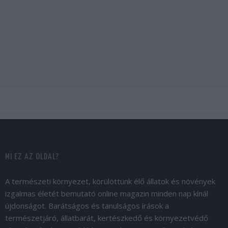
MI EZ AZ OLDAL?
A természeti környezet, körülöttünk élő állatok és növények
izgalmas életét bemutató online magazin minden nap kínál
újdonságot. Barátságos és tanulságos írások a
természetjáró, állatbarát, kertészkedő és környezetvédő