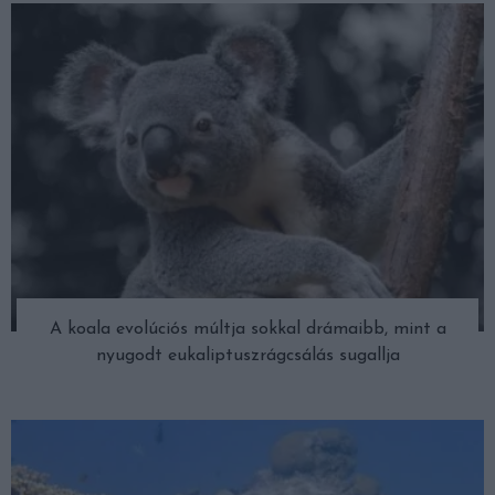
A koala evolúciós múltja sokkal drámaibb, mint a
nyugodt eukaliptuszrágcsálás sugallja