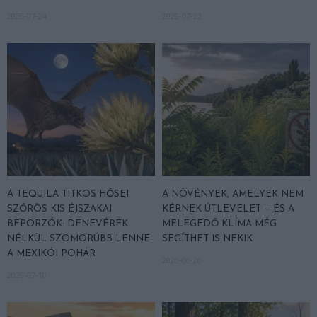
2026-07-24
2026-07-22
A TEQUILA TITKOS HŐSEI
A NÖVÉNYEK, AMELYEK NEM
SZŐRÖS KIS ÉJSZAKAI
KÉRNEK ÚTLEVELET — ÉS A
BEPORZÓK: DENEVÉREK
MELEGEDŐ KLÍMA MÉG
NÉLKÜL SZOMORÚBB LENNE
SEGÍTHET IS NEKIK
A MEXIKÓI POHÁR
2026-06-26
2026-07-10