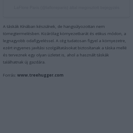
LaFlore Paris (@lafloreparis) által megosztott bejegyzés
A táskák Kínában készülnek, de hangsúlyozottan nem
tömegtermelésben. Kizárólag környezetbarát és etikus módon, a
legnagyobb odafigyeléssel. A cég tudatosan figyel a környezetre,
ezért ingyenes javítási szolgáltatásokat biztosítanak a táska mellé
és terveznek egy olyan üzletet is, ahol a használt táskák
találhatnak új gazdára.
Forrás:
www.treehugger.com