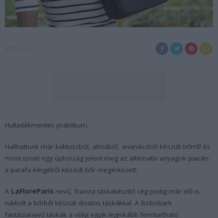
2020-12-26
Hulladékmentes praktikum.
Hallhattunk már kaktuszból, almából, ananászból készült bőrről és
most ismét egy újdonság jelent meg az alternatív anyagok piacán:
a parafa kérgéből készült bőr megérkezett.
A
LaFloreParis
nevű, francia táskakészítő cég pedig már elő is
rukkolt a bőrből készült divatos táskákkal. A Bobobark
fantázianevű táskák a világ egyik leginkább fenntartható