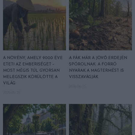
A NÖVÉNY, AMELY 9000 ÉVE
A FÁK MÁR A JÖVŐ ERDEJÉN
ETETI AZ EMBERISÉGET –
SPÓROLNAK: A FORRÓ
MOST MÉGIS TÚL GYORSAN
NYARAK A MAGTERMÉST IS
MELEGSZIK KÖRÜLÖTTE A
VISSZAVÁGJÁK
VILÁG
2026-06-15
2026-06-18