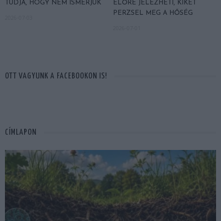
TUDJA, HOGY NEM ISMERJÜK
ELŐRE JELEZHETI, KIKET
PERZSEL MEG A HŐSÉG
2026-07-03
2026-07-01
OTT VAGYUNK A FACEBOOKON IS!
CÍMLAPON