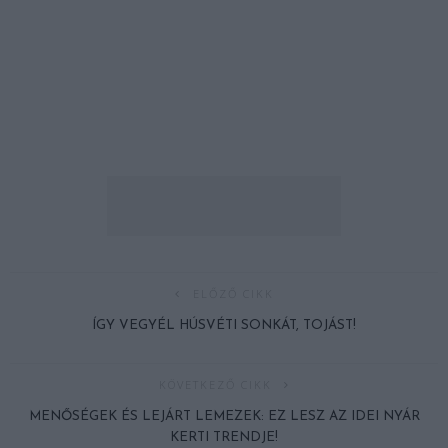
ELŐZŐ CIKK
ÍGY VEGYÉL HÚSVÉTI SONKÁT, TOJÁST!
KÖVETKEZŐ CIKK
MENŐSÉGEK ÉS LEJÁRT LEMEZEK: EZ LESZ AZ IDEI NYÁR
KERTI TRENDJE!