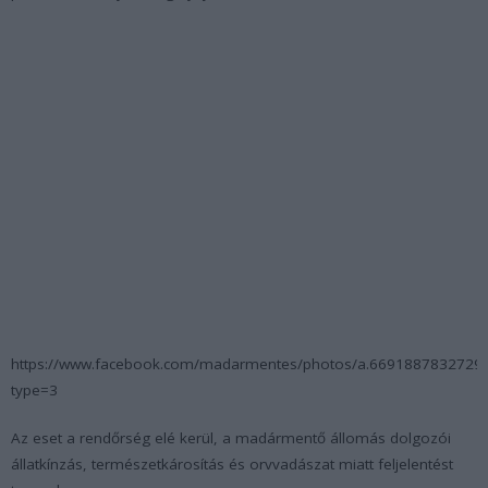
https://www.facebook.com/madarmentes/photos/a.669188783272
type=3
Az eset a rendőrség elé kerül, a madármentő állomás dolgozói
állatkínzás, természetkárosítás és orvvadászat miatt feljelentést