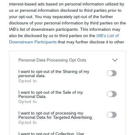
interest-based ads based on personal information utilized by
us or personal information disclosed to third parties prior to
your opt-out. You may separately opt-out of the further
disclosure of your personal information by third parties on the
IAB’s list of downstream participants. This information may
also be disclosed by us to third parties on the
IAB’s List of
Downstream Participants
that may further disclose it to other
third parties.
Please note that this website/app uses one or more Google
Personal Data Processing Opt Outs
services and may gather and store information including but
not limited to your visit or usage behaviour. You may click to
I want to opt-out of the Sharing of my
personal data.
HŐKUPOLA MAGYARORSZÁG
NEM CSAK A RITKASÁGOK
grant or deny consent to Google and its third-party tags to
Opted In
FELETT: MI EZ A LÁTHATATLAN
BAJBAN VANNAK: A
use your data for below specified purposes in below Google
FEDŐ, ÉS MI TÖRTÉNIK
HÉTKÖZNAPI MADARAK ÉS
consent section.
I want to opt-out of the Sale of my
ALATTA A TERMÉSZETTEL?
PILLANGÓK CSENDES
Personal Data.
ELTŰNÉSE A NAGYOBB
Opted In
2026-08-03
VÉSZJEL
I want to opt-out of processing my
2026-08-03
Personal Data for Targeted Advertising.
Opted In
I want to opt-out of Collection, Use,