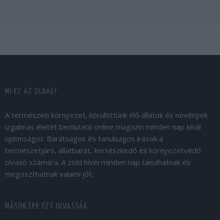
MI EZ AZ OLDAL?
A természeti környezet, körülöttünk élő állatok és növények
izgalmas életét bemutató online magazin minden nap kínál
újdonságot. Barátságos és tanulságos írások a
természetjáró, állatbarát, kertészkedő és környezetvédő
olvasó számára. A zöld hívei minden nap tanulhatnak és
megoszthatnak valami jót.
MÁSOK ÉPP EZT OLVASSÁK