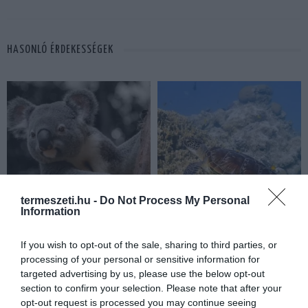
HASONLÓ ÉRDEKESSÉGEK
termeszeti.hu -
Do Not Process My Personal
Information
A KOALA EVOLÚCIÓS MÚLTJA
A KORALLZÁTONY NEM CSAK
SOKKAL DRÁMAIBB, MINT A
SZÍNES HALAKBÓL ÁLL: MOST
If you wish to opt-out of the sale, sharing to third parties, or
NYUGODT
500 EDDIG ISMERETLEN
processing of your personal or sensitive information for
EUKALIPTUSZRÁGCSÁLÁS
LAKÓJÁT MUTATTA MEG
targeted advertising by us, please use the below opt-out
SUGALLJA
section to confirm your selection. Please note that after your
2026-08-06
opt-out request is processed you may continue seeing
2026-08-07