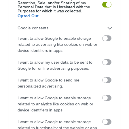
Retention, Sale, and/or Sharing of my
Personal Data that Is Unrelated with the
Purposes for which it was collected.
Opted Out
Google consents
I want to allow Google to enable storage
related to advertising like cookies on web or
device identifiers in apps.
A TUDÓSOK 262 ÚJ FAJT
ÖTVEN ÉVIG ROSSZ NÉVEN
NEVEZTEK MEG, ÉS A FÖLD
LAPULT EGY KARDFOGÚ
I want to allow my user data to be sent to
MEGINT FINOMAN JELEZTE:
MACSKA LELETE – AZTÁN
Google for online advertising purposes.
KORAI MÉG MINDENTUDÓNAK
VALAKI VÉGRE RÁNÉZETT
HINNI MAGUNKAT
RENDESEN
I want to allow Google to send me
personalized advertising.
2026-07-30
2026-07-28
I want to allow Google to enable storage
related to analytics like cookies on web or
device identifiers in apps.
I want to allow Google to enable storage
related to functionality of the website or app.