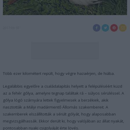
2017-04-10
Több ezer kilométert repült, hogy végre hazaérjen, de hiába.
Legalábbis egyelőre a családalapítás helyett a felépüléséért küzd
az a fehér gólya, amelyre tegnap találtak rá – súlyos sérüléssel. A
gólya lógó szárnyára lettek figyelmesek a berzékiek, akik
riasztották a Mályi madármentő Állomás szakembereit. A
szakemberek elszállították a sérült gólyát, hogy alaposabban
megvizsgálhassák. Ekkor derült ki, hogy valójában az állat nyakát,
pontosabban nyaki csigolyáját érte lövés.