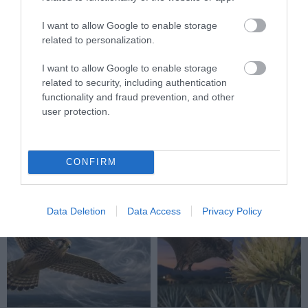
I want to allow Google to enable storage
related to personalization.
I want to allow Google to enable storage
A VADKAMERA EDDIG NÉZETT,
AZ AI NEMCSAK KÉPEKET
related to security, including authentication
MOST MÁR GONDOLKODNI IS
RAJZOL: REJTETT
functionality and fraud prevention, and other
PRÓBÁL: ÍGY SEGÍTHETI AZ AI
KIHALÁSOKAT IS
user protection.
A VADÁLLATOK VÉDELMÉT
LELEPLEZHET A
TERMÉSZETVÉDELEMBEN
2026-07-27
2026-07-15
CONFIRM
Data Deletion
Data Access
Privacy Policy