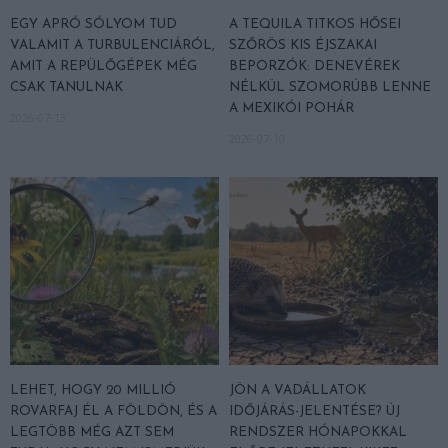
EGY APRÓ SÓLYOM TUD
A TEQUILA TITKOS HŐSEI
VALAMIT A TURBULENCIÁRÓL,
SZŐRÖS KIS ÉJSZAKAI
AMIT A REPÜLŐGÉPEK MÉG
BEPORZÓK: DENEVÉREK
CSAK TANULNAK
NÉLKÜL SZOMORÚBB LENNE
A MEXIKÓI POHÁR
2026-07-13
2026-07-10
LEHET, HOGY 20 MILLIÓ
JÖN A VADÁLLATOK
ROVARFAJ ÉL A FÖLDÖN, ÉS A
IDŐJÁRÁS-JELENTÉSE? ÚJ
LEGTÖBB MÉG AZT SEM
RENDSZER HÓNAPOKKAL