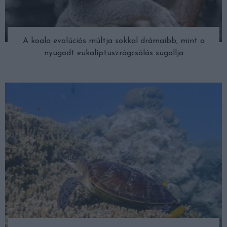
A koala evolúciós múltja sokkal drámaibb, mint a
nyugodt eukaliptuszrágcsálás sugallja