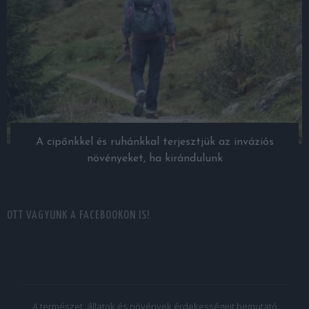
A cipőnkkel és ruhánkkal terjesztjük az inváziós
növényeket, ha kirándulunk
OTT VAGYUNK A FACEBOOKON IS!
A természet, állatok és növények érdekességeit bemutató