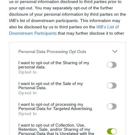
us or personal information disclosed to third parties prior to
SZENTJÁNOSBOGARAK VARÁZSLATOS TÁNCA: 4 HELYSZÍNT
your opt-out. You may separately opt-out of the further
AJÁNLUNK!
disclosure of your personal information by third parties on the
IAB’s list of downstream participants. This information may
also be disclosed by us to third parties on the
IAB’s List of
Downstream Participants
that may further disclose it to other
HASONLÓ ÉRDEKESSÉGEK
third parties.
Please note that this website/app uses one or more Google
Personal Data Processing Opt Outs
services and may gather and store information including but
not limited to your visit or usage behaviour. You may click to
I want to opt-out of the Sharing of my
personal data.
grant or deny consent to Google and its third-party tags to
Opted In
use your data for below specified purposes in below Google
consent section.
I want to opt-out of the Sale of my
Personal Data.
Opted In
I want to opt-out of processing my
Personal Data for Targeted Advertising.
Opted In
KIRÁNDULÁS A
KIRÁNDULÁS PANNONHALMA
PANNONHALMI
KÖRNYÉKÉN: TERMÉSZET,
I want to opt-out of Collection, Use,
ARBORÉTUMBA
SZŐLŐ ÉS KOMLÓ
Retention, Sale, and/or Sharing of my
Personal Data that Is Unrelated with the
TALÁLKOZÁSA