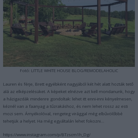
Fotó: LITTLE WHITE HOUSE BLOG/REMODELAHOLIC
Lauren és férje, Brett egyébként nagyjából két hét alatt hozták tető
alá az elképzelésüket. A képeket elnézve azt kell mondanunk, hogy
a házigazdák mindenre gondoltak: lehet itt enni-inni kényelmesen,
kéznél van a faanyag a tűzrakáshoz, és nem lehet rossz az esti
mozi sem. Árnyékolóval, rengeteg virággal még elbűvölőbbé
tehetjük a helyet. Ha még egyáltalán lehet fokozni…
https://www.instagram.com/p/BTzscm1h_Dg/