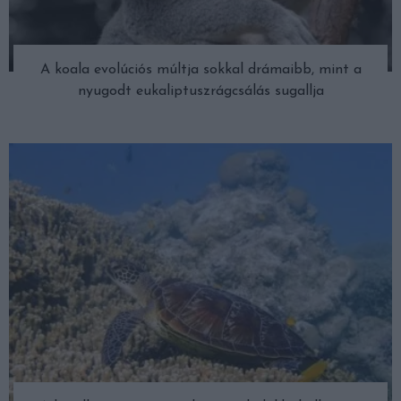
A koala evolúciós múltja sokkal drámaibb, mint a
nyugodt eukaliptuszrágcsálás sugallja