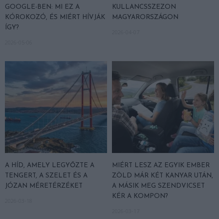
GOOGLE-BEN: MI EZ A
KULLANCSSZEZON
KÓROKOZÓ, ÉS MIÉRT HÍVJÁK
MAGYARORSZÁGON
ÍGY?
2026-04-07
2026-05-06
A HÍD, AMELY LEGYŐZTE A
MIÉRT LESZ AZ EGYIK EMBER
TENGERT, A SZELET ÉS A
ZÖLD MÁR KÉT KANYAR UTÁN,
JÓZAN MÉRETÉRZÉKET
A MÁSIK MEG SZENDVICSET
KÉR A KOMPON?
2026-03-18
2026-03-17