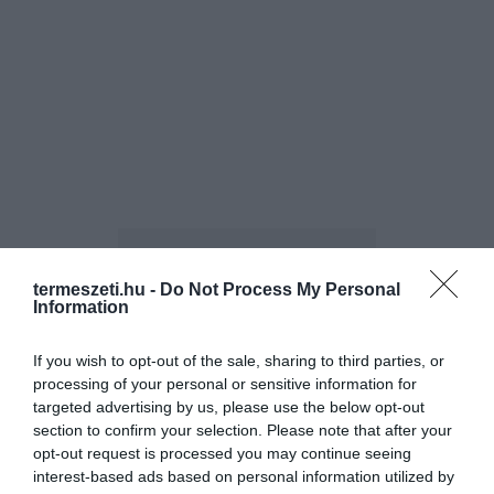
termeszeti.hu -
Do Not Process My Personal
Information
ELŐZŐ CIKK
If you wish to opt-out of the sale, sharing to third parties, or
processing of your personal or sensitive information for
NYŰGÖZD LE A VENDÉGEIDET MESESZÉP, SAJÁT KÉSZÍTÉSŰ
targeted advertising by us, please use the below opt-out
VIRÁGCSILLÁRRAL!
section to confirm your selection. Please note that after your
opt-out request is processed you may continue seeing
interest-based ads based on personal information utilized by
KÖVETKEZŐ CIKK