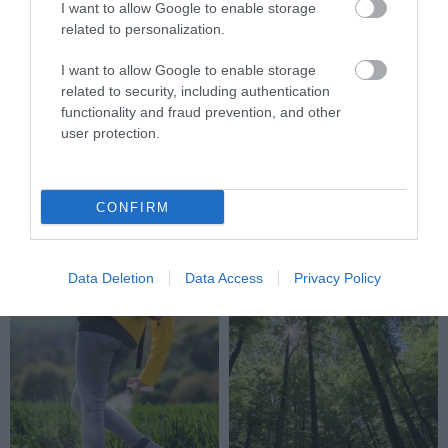
I want to allow Google to enable storage
related to personalization.
I want to allow Google to enable storage
related to security, including authentication
functionality and fraud prevention, and other
user protection.
KIRÁNDULÁS A RAVAZDI
A JÉG ALATT NEM ÜRESSÉG
SÖRFŐZDÉBE, A BENCÉS
VAN: ÓRIÁSI REJTETT TÁJ
CONFIRM
APÁTSÁG HABOS OLDALÁRA
HÚZÓDIK KELET-ANTARKTISZ
MÉLYÉN
2026-08-04
2026-06-24
Data Deletion
Data Access
Privacy Policy