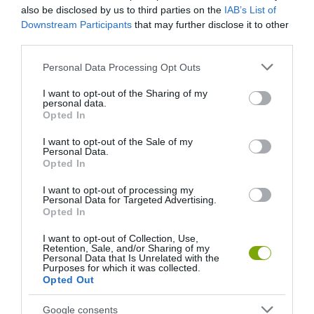
also be disclosed by us to third parties on the
IAB’s List of
Downstream Participants
that may further disclose it to other
third parties.
Please note that this website/app uses one or more Google
EGY ELSÜLLYEDT HAJÓ
NEM MINDENKI MENEKÜLT
Personal Data Processing Opt Outs
services and may gather and store information including but
TEXTILJEI ÚJRA ÖSSZEÁLLTAK:
POMPEJIBEN: LEHET, HOGY
not limited to your visit or usage behaviour. You may click to
I want to opt-out of the Sharing of my
A RUHA, AMELY TÚLÉLTE A
EGY ORVOS A VÉGSŐKIG
personal data.
grant or deny consent to Google and its third-party tags to
TENGERT
SEGÍTENI PRÓBÁLT
Opted In
use your data for below specified purposes in below Google
2026-06-29
2026-06-23
consent section.
I want to opt-out of the Sale of my
Personal Data.
Opted In
I want to opt-out of processing my
Personal Data for Targeted Advertising.
Opted In
I want to opt-out of Collection, Use,
Retention, Sale, and/or Sharing of my
Personal Data that Is Unrelated with the
Purposes for which it was collected.
Opted Out
DAVID ATTENBOROUGH 100
NOBEL-DÍJAT KAPOTT EGY
Google consents