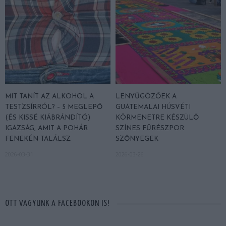
MIT TANÍT AZ ALKOHOL A
LENYŰGÖZŐEK A
TESTZSÍRRÓL? – 5 MEGLEPŐ
GUATEMALAI HÚSVÉTI
(ÉS KISSÉ KIÁBRÁNDÍTÓ)
KÖRMENETRE KÉSZÜLŐ
IGAZSÁG, AMIT A POHÁR
SZÍNES FŰRÉSZPOR
FENEKÉN TALÁLSZ
SZŐNYEGEK
2026-03-31
2026-03-26
OTT VAGYUNK A FACEBOOKON IS!