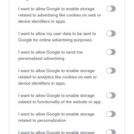
ÉVES: AZ EMBER, AKI
FÉREGÉRT – CSAK ÉPPEN NEM
I want to allow Google to enable storage
MEGTANÍTOTTA A VILÁGNAK,
AZ OKOZTA A RÁKOT
related to advertising like cookies on web or
HOGYAN KELL NÉZNI A
2026-04-23
device identifiers in apps.
TERMÉSZETET
2026-05-08
I want to allow my user data to be sent to
Google for online advertising purposes.
I want to allow Google to send me
personalized advertising.
I want to allow Google to enable storage
related to analytics like cookies on web or
device identifiers in apps.
I want to allow Google to enable storage
related to functionality of the website or app.
VÉGE LEHET A
AUDHD: AMIKOR AZ AUTIZMUS
TRANSZPLANTÁCIÓS
ÉS AZ ADHD EGYÜTT
I want to allow Google to enable storage
VÁRÓLISTÁKNAK? A
EGÉSZEN MÁS ARCOT MUTAT
related to personalization.
DISZNÓSZERVEK ÁTÍRHATJÁK
2026-04-21
AZ ORVOSLÁS EGYIK
I want to allow Google to enable storage