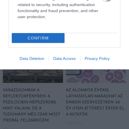
LEGKEGYETLENEBB
related to security, including authentication
SZABÁLYÁT
functionality and fraud prevention, and other
user protection.
2026-04-22
CONFIRM
Data Deletion
Data Access
Privacy Policy
VARÁZSGOMBÁK A
AZ ÁLOMKÓR ÉVEKIG
REFLEKTORFÉNYBEN: A
LÁTHATATLAN MARADHAT AZ
PSZILOCIBIN NÉPSZERŰBB,
EMBERI SZERVEZETBEN: 40
MINT VALAHA, DE A
ÉV UTÁN ÁTTÖRÉST ÉRTEK EL
TUDOMÁNY MÉG CSAK MOST
A KUTATÓK
PRÓBÁL FELZÁRKÓZNI
2026-04-05