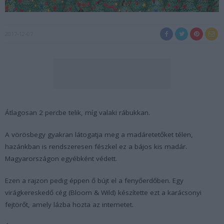
2017-12-07
Átlagosan 2 percbe telik, míg valaki rábukkan.
A vörösbegy gyakran látogatja meg a madáretetőket télen,
hazánkban is rendszeresen fészkel ez a bájos kis madár.
Magyarországon egyébként védett.
Ezen a rajzon pedig éppen ő bújt el a fenyőerdőben. Egy
virágkereskedő cég (Bloom & Wild) készítette ezt a karácsonyi
fejtörőt, amely lázba hozta az internetet.