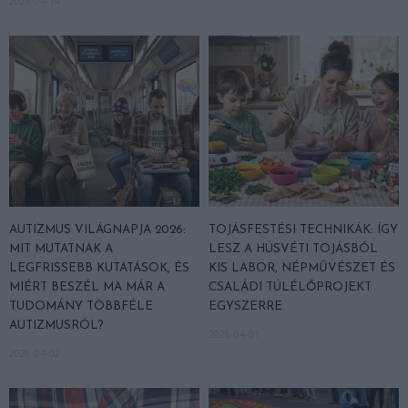
2026-04-14
AUTIZMUS VILÁGNAPJA 2026:
TOJÁSFESTÉSI TECHNIKÁK: ÍGY
MIT MUTATNAK A
LESZ A HÚSVÉTI TOJÁSBÓL
LEGFRISSEBB KUTATÁSOK, ÉS
KIS LABOR, NÉPMŰVÉSZET ÉS
MIÉRT BESZÉL MA MÁR A
CSALÁDI TÚLÉLŐPROJEKT
TUDOMÁNY TÖBBFÉLE
EGYSZERRE
AUTIZMUSRÓL?
2026-04-01
2026-04-02