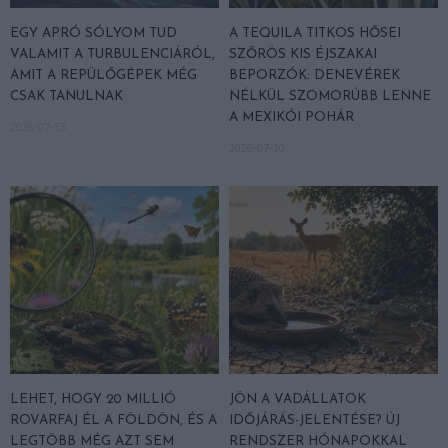
EGY APRÓ SÓLYOM TUD
A TEQUILA TITKOS HŐSEI
VALAMIT A TURBULENCIÁRÓL,
SZŐRÖS KIS ÉJSZAKAI
AMIT A REPÜLŐGÉPEK MÉG
BEPORZÓK: DENEVÉREK
CSAK TANULNAK
NÉLKÜL SZOMORÚBB LENNE
A MEXIKÓI POHÁR
2026-07-13
2026-07-10
LEHET, HOGY 20 MILLIÓ
JÖN A VADÁLLATOK
ROVARFAJ ÉL A FÖLDÖN, ÉS A
IDŐJÁRÁS-JELENTÉSE? ÚJ
LEGTÖBB MÉG AZT SEM
RENDSZER HÓNAPOKKAL