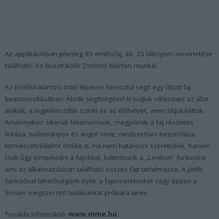
Az applikációban jelenleg 85 emlősfaj, kb. 25 lábnyom ismertetése
található. Az illusztrációk Zsoldos Márton munkái.
Az Emlőshatározó több lépésen keresztül segít egy látott faj
beazonosításában. Ábrák segítségével ki tudjuk választani az állat
alakját, a legjellemzőbb színét és az élőhelyet, amin látjuk/láttuk.
Amennyiben sikerült felismernünk, megjelenik a faj részletes
leírása, tudományos és angol neve, rendszertani besorolása,
természetvédelmi értéke is. Ha nem határozni szeretnénk, hanem
csak úgy ismerkedni a fajokkal, kattintsunk a „Lexikon” funkcióra,
ami az alkalmazásban található összes fajt tartalmazza. A játék
funkcióval lehetőségünk nyílik a fajismeretünket vagy éppen a
frissen megszerzett tudásunkat próbára tenni.
További információ:
www.mme.hu