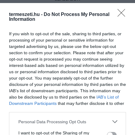
termeszeti.hu -
Do Not Process My Personal
Information
HASONLÓ ÉRDEKESSÉGEK
If you wish to opt-out of the sale, sharing to third parties, or
processing of your personal or sensitive information for
targeted advertising by us, please use the below opt-out
section to confirm your selection. Please note that after your
opt-out request is processed you may continue seeing
interest-based ads based on personal information utilized by
us or personal information disclosed to third parties prior to
your opt-out. You may separately opt-out of the further
disclosure of your personal information by third parties on the
IAB’s list of downstream participants. This information may
also be disclosed by us to third parties on the
IAB’s List of
A KOALA EVOLÚCIÓS MÚLTJA
A KORALLZÁTONY NEM CSAK
Downstream Participants
that may further disclose it to other
SOKKAL DRÁMAIBB, MINT A
SZÍNES HALAKBÓL ÁLL: MOST
third parties.
NYUGODT
500 EDDIG ISMERETLEN
Please note that this website/app uses one or more Google
Personal Data Processing Opt Outs
EUKALIPTUSZRÁGCSÁLÁS
LAKÓJÁT MUTATTA MEG
services and may gather and store information including but
SUGALLJA
2026-08-06
not limited to your visit or usage behaviour. You may click to
I want to opt-out of the Sharing of my