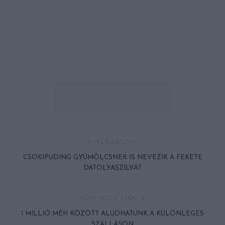
ELŐZŐ CIKK
CSOKIPUDING GYÜMÖLCSNEK IS NEVEZIK A FEKETE
DATOLYASZILVÁT
KÖVETKEZŐ CIKK
1 MILLIÓ MÉH KÖZÖTT ALUDHATUNK A KÜLÖNLEGES
SZÁLLÁSON