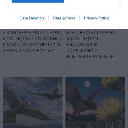
Data Deletion
Data Access
Privacy Policy
A VADKAMERA EDDIG NÉZETT,
AZ AI NEMCSAK KÉPEKET
MOST MÁR GONDOLKODNI IS
RAJZOL: REJTETT
PRÓBÁL: ÍGY SEGÍTHETI AZ AI
KIHALÁSOKAT IS
A VADÁLLATOK VÉDELMÉT
LELEPLEZHET A
TERMÉSZETVÉDELEMBEN
2026-07-27
2026-07-15