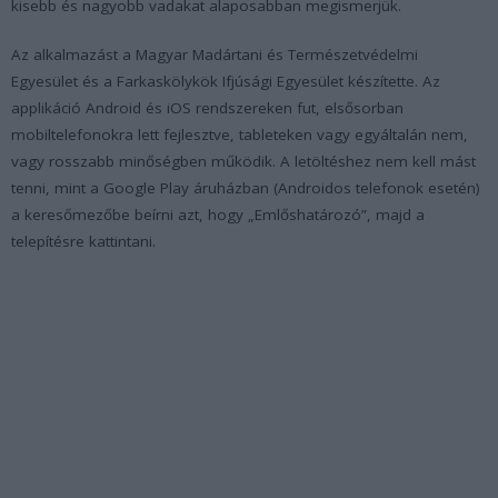
kisebb és nagyobb vadakat alaposabban megismerjük.
Az alkalmazást a Magyar Madártani és Természetvédelmi
Egyesület és a Farkaskölykök Ifjúsági Egyesület készítette. Az
applikáció Android és iOS rendszereken fut, elsősorban
mobiltelefonokra lett fejlesztve, tableteken vagy egyáltalán nem,
vagy rosszabb minőségben működik. A letöltéshez nem kell mást
tenni, mint a Google Play áruházban (Androidos telefonok esetén)
a keresőmezőbe beírni azt, hogy „Emlőshatározó”, majd a
telepítésre kattintani.