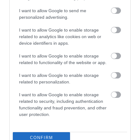
I want to allow Google to send me
personalized advertising.
I want to allow Google to enable storage
related to analytics like cookies on web or
device identifiers in apps.
I want to allow Google to enable storage
A TUDÓSOK 262 ÚJ FAJT
ÖTVEN ÉVIG ROSSZ NÉVEN
related to functionality of the website or app.
NEVEZTEK MEG, ÉS A FÖLD
LAPULT EGY KARDFOGÚ
I want to allow Google to enable storage
MEGINT FINOMAN JELEZTE:
MACSKA LELETE – AZTÁN
related to personalization.
KORAI MÉG MINDENTUDÓNAK
VALAKI VÉGRE RÁNÉZETT
HINNI MAGUNKAT
RENDESEN
I want to allow Google to enable storage
2026-07-30
2026-07-28
related to security, including authentication
functionality and fraud prevention, and other
user protection.
CONFIRM