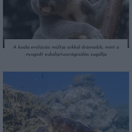
A koala evolúciós múltja sokkal drámaibb, mint a
nyugodt eukaliptuszrágcsálás sugallja