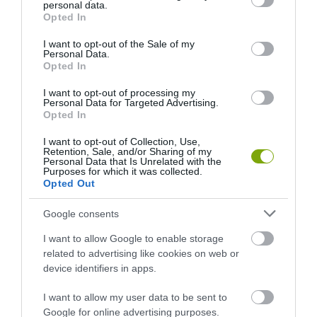
2026-08-07
personal data.
grant or deny consent to Google and its third-party tags to
Opted In
use your data for below specified purposes in below Google
consent section.
I want to opt-out of the Sale of my
Personal Data.
Opted In
I want to opt-out of processing my
Personal Data for Targeted Advertising.
Opted In
I want to opt-out of Collection, Use,
Retention, Sale, and/or Sharing of my
Personal Data that Is Unrelated with the
Purposes for which it was collected.
Opted Out
HŐKUPOLA MAGYARORSZÁG
NEM CSAK A RITKASÁGOK
FELETT: MI EZ A LÁTHATATLAN
BAJBAN VANNAK: A
Google consents
FEDŐ, ÉS MI TÖRTÉNIK
HÉTKÖZNAPI MADARAK ÉS
ALATTA A TERMÉSZETTEL?
PILLANGÓK CSENDES
I want to allow Google to enable storage
ELTŰNÉSE A NAGYOBB
2026-08-03
related to advertising like cookies on web or
VÉSZJEL
device identifiers in apps.
2026-08-03
I want to allow my user data to be sent to
Google for online advertising purposes.