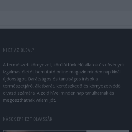
MI EZ AZ OLDAL?
A természeti környezet, körülöttünk élő állatok és növények
izgalmas életét bemutató online magazin minden nap kínál
újdonságot. Barátságos és tanulságos írások a
természetjáró, állatbarát, kertészkedő és környezetvédő
olvasó számára. A zöld hívei minden nap tanulhatnak és
megoszthatnak valami jót.
MÁSOK ÉPP EZT OLVASSÁK