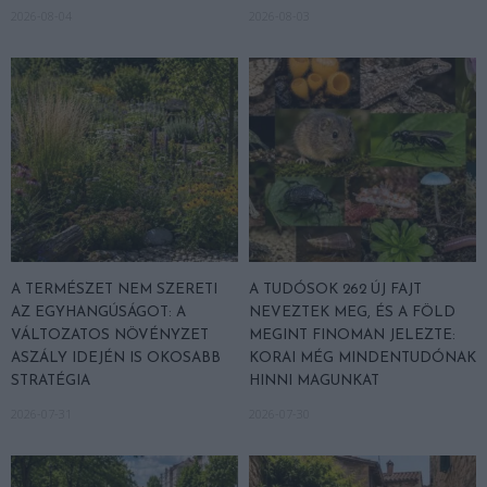
2026-08-04
2026-08-03
A TERMÉSZET NEM SZERETI
A TUDÓSOK 262 ÚJ FAJT
AZ EGYHANGÚSÁGOT: A
NEVEZTEK MEG, ÉS A FÖLD
VÁLTOZATOS NÖVÉNYZET
MEGINT FINOMAN JELEZTE:
ASZÁLY IDEJÉN IS OKOSABB
KORAI MÉG MINDENTUDÓNAK
STRATÉGIA
HINNI MAGUNKAT
2026-07-31
2026-07-30