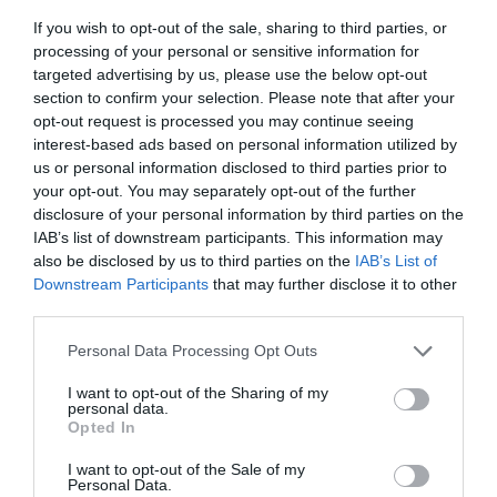
If you wish to opt-out of the sale, sharing to third parties, or
processing of your personal or sensitive information for
targeted advertising by us, please use the below opt-out
section to confirm your selection. Please note that after your
opt-out request is processed you may continue seeing
interest-based ads based on personal information utilized by
us or personal information disclosed to third parties prior to
your opt-out. You may separately opt-out of the further
disclosure of your personal information by third parties on the
ELŐZŐ CIKK
IAB’s list of downstream participants. This information may
ÍRORSZÁGBAN FIGYELMEZTETNI KELLETT AZ EMBEREKET,
also be disclosed by us to third parties on the
IAB’s List of
HOGY A BOCIVAL SZELFIZÉS ROSSZUL IS VÉGZŐDHET
Downstream Participants
that may further disclose it to other
third parties.
KÖVETKEZŐ CIKK
Please note that this website/app uses one or more Google
Personal Data Processing Opt Outs
services and may gather and store information including but
HALMOK, KUPACOK, HEGYEK: MELLBEVÁGÓ KÉPSOROZAT A
not limited to your visit or usage behaviour. You may click to
I want to opt-out of the Sharing of my
TÖMEGFOGYASZTÁSRÓL
personal data.
grant or deny consent to Google and its third-party tags to
Opted In
use your data for below specified purposes in below Google
consent section.
I want to opt-out of the Sale of my
Personal Data.
HASONLÓ ÉRDEKESSÉGEK