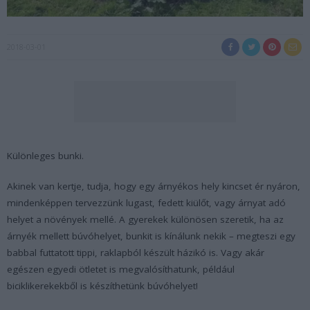
2018-03-01
Különleges bunki.
Akinek van kertje, tudja, hogy egy árnyékos hely kincset ér nyáron,
mindenképpen tervezzünk lugast, fedett kiülőt, vagy árnyat adó
helyet a növények mellé. A gyerekek különösen szeretik, ha az
árnyék mellett búvóhelyet, bunkit is kínálunk nekik – megteszi egy
babbal futtatott tippi, raklapból készült házikó is. Vagy akár
egészen egyedi ötletet is megvalósíthatunk, például
biciklikerekekből is készíthetünk búvóhelyet!