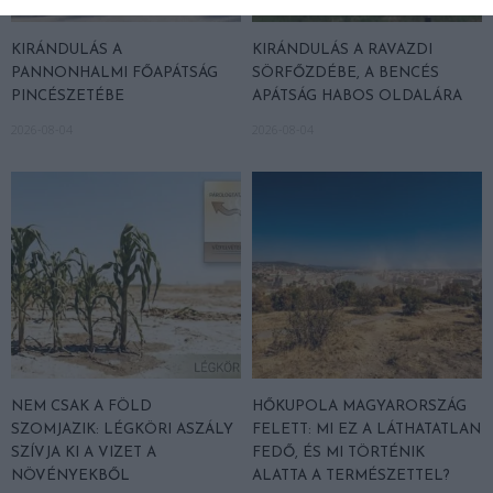
KIRÁNDULÁS A
KIRÁNDULÁS A RAVAZDI
PANNONHALMI FŐAPÁTSÁG
SÖRFŐZDÉBE, A BENCÉS
PINCÉSZETÉBE
APÁTSÁG HABOS OLDALÁRA
2026-08-04
2026-08-04
NEM CSAK A FÖLD
HŐKUPOLA MAGYARORSZÁG
SZOMJAZIK: LÉGKÖRI ASZÁLY
FELETT: MI EZ A LÁTHATATLAN
SZÍVJA KI A VIZET A
FEDŐ, ÉS MI TÖRTÉNIK
NÖVÉNYEKBŐL
ALATTA A TERMÉSZETTEL?