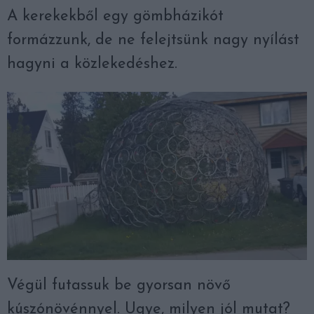
A kerekekből egy gömbházikót
formázzunk, de ne felejtsünk nagy nyílást
hagyni a közlekedéshez.
Végül futassuk be gyorsan növő
kúszónövénnyel. Ugye, milyen jól mutat?