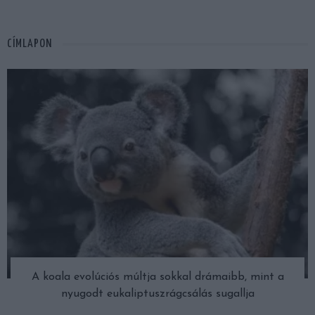
CÍMLAPON
A koala evolúciós múltja sokkal drámaibb, mint a
nyugodt eukaliptuszrágcsálás sugallja