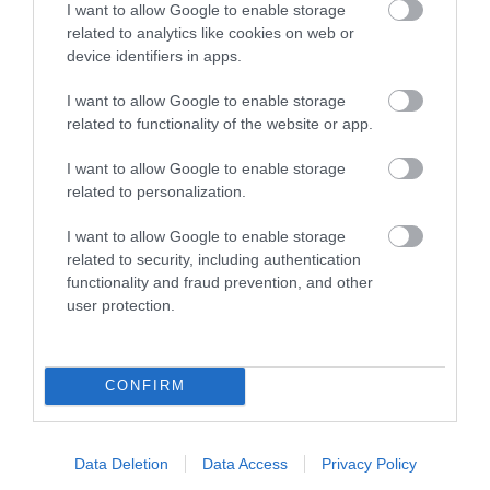
I want to allow Google to enable storage
related to analytics like cookies on web or
device identifiers in apps.
I want to allow Google to enable storage
related to functionality of the website or app.
KIRÁNDULÁS PANNONHALMA
KIRÁNDULÁS A
I want to allow Google to enable storage
KÖRNYÉKÉN: TERMÉSZET,
PANNONHALMI
related to personalization.
SZŐLŐ ÉS KOMLÓ
GYÓGYNÖVÉNYKERTBE ÉS
TALÁLKOZÁSA
ILLATMÚZEUMBA
I want to allow Google to enable storage
related to security, including authentication
2026-08-04
2026-08-04
functionality and fraud prevention, and other
user protection.
CONFIRM
Data Deletion
Data Access
Privacy Policy