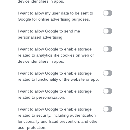
device identifiers in apps.
SZŐLŐ ÉS KOMLÓ
FEDŐ, ÉS MI TÖRTÉNIK
TALÁLKOZÁSA
ALATTA A TERMÉSZETTEL?
I want to allow my user data to be sent to
2026-08-04
2026-08-03
Google for online advertising purposes.
I want to allow Google to send me
personalized advertising.
I want to allow Google to enable storage
related to analytics like cookies on web or
device identifiers in apps.
I want to allow Google to enable storage
related to functionality of the website or app.
I want to allow Google to enable storage
NEM CSAK A RITKASÁGOK
A TERMÉSZET NEM SZERETI
related to personalization.
BAJBAN VANNAK: A
AZ EGYHANGÚSÁGOT: A
HÉTKÖZNAPI MADARAK ÉS
VÁLTOZATOS NÖVÉNYZET
I want to allow Google to enable storage
PILLANGÓK CSENDES
ASZÁLY IDEJÉN IS OKOSABB
related to security, including authentication
ELTŰNÉSE A NAGYOBB
STRATÉGIA
functionality and fraud prevention, and other
VÉSZJEL
2026-07-31
user protection.