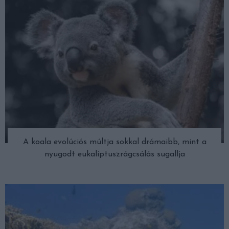
A koala evolúciós múltja sokkal drámaibb, mint a
nyugodt eukaliptuszrágcsálás sugallja