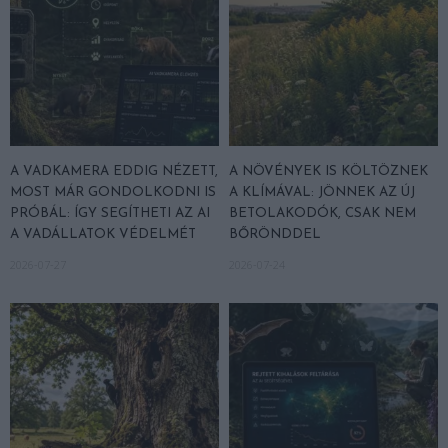
A VADKAMERA EDDIG NÉZETT,
A NÖVÉNYEK IS KÖLTÖZNEK
MOST MÁR GONDOLKODNI IS
A KLÍMÁVAL: JÖNNEK AZ ÚJ
PRÓBÁL: ÍGY SEGÍTHETI AZ AI
BETOLAKODÓK, CSAK NEM
A VADÁLLATOK VÉDELMÉT
BŐRÖNDDEL
2026-07-27
2026-07-24