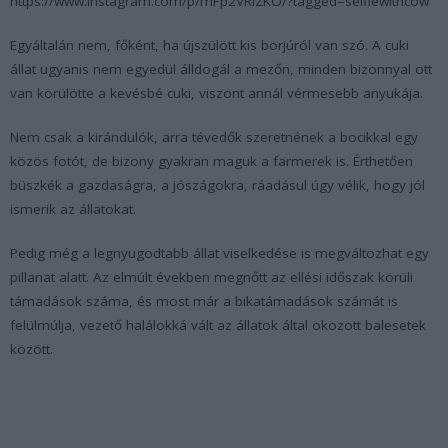
https://www.instagram.com/p/mFp2VRiZKO/?tagged=selfiewithcow
Egyáltalán nem, főként, ha újszülött kis borjúról van szó. A cuki
állat ugyanis nem egyedül álldogál a mezőn, minden bizonnyal ott
van körülötte a kevésbé cuki, viszont annál vérmesebb anyukája.
Nem csak a kirándulók, arra tévedők szeretnének a bocikkal egy
közös fotót, de bizony gyakran maguk a farmerek is. Érthetően
büszkék a gazdaságra, a jószágokra, ráadásul úgy vélik, hogy jól
ismerik az állatokat.
Pedig még a legnyugodtabb állat viselkedése is megváltozhat egy
pillanat alatt. Az elmúlt években megnőtt az ellési időszak körüli
támadások száma, és most már a bikatámadások számát is
felülmúlja, vezető halálokká vált az állatok által okozott balesetek
között.