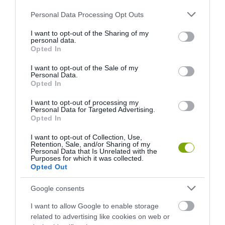
Please note that this website/app uses one or more Google
Personal Data Processing Opt Outs
services and may gather and store information including but
A KOALA EVOLÚCIÓS MÚLTJA
A KORALLZÁTONY NEM CSAK
not limited to your visit or usage behaviour. You may click to
I want to opt-out of the Sharing of my
SOKKAL DRÁMAIBB, MINT A
SZÍNES HALAKBÓL ÁLL: MOST
personal data.
grant or deny consent to Google and its third-party tags to
NYUGODT
500 EDDIG ISMERETLEN
Opted In
use your data for below specified purposes in below Google
EUKALIPTUSZRÁGCSÁLÁS
LAKÓJÁT MUTATTA MEG
consent section.
I want to opt-out of the Sale of my
SUGALLJA
2026-08-06
Personal Data.
2026-08-07
Opted In
I want to opt-out of processing my
Personal Data for Targeted Advertising.
Opted In
I want to opt-out of Collection, Use,
Retention, Sale, and/or Sharing of my
Personal Data that Is Unrelated with the
Purposes for which it was collected.
Opted Out
Google consents
I want to allow Google to enable storage
KIRÁNDULÁS PANNONHALMA
HŐKUPOLA MAGYARORSZÁG
related to advertising like cookies on web or
KÖRNYÉKÉN: TERMÉSZET,
FELETT: MI EZ A LÁTHATATLAN