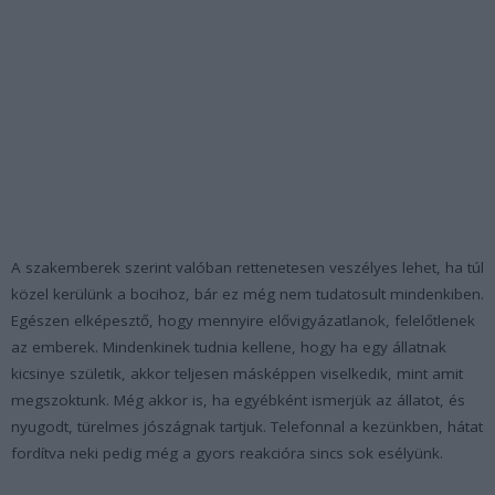
A szakemberek szerint valóban rettenetesen veszélyes lehet, ha túl
közel kerülünk a bocihoz, bár ez még nem tudatosult mindenkiben.
Egészen elképesztő, hogy mennyire elővigyázatlanok, felelőtlenek
az emberek. Mindenkinek tudnia kellene, hogy ha egy állatnak
kicsinye születik, akkor teljesen másképpen viselkedik, mint amit
megszoktunk. Még akkor is, ha egyébként ismerjük az állatot, és
nyugodt, türelmes jószágnak tartjuk. Telefonnal a kezünkben, hátat
fordítva neki pedig még a gyors reakcióra sincs sok esélyünk.