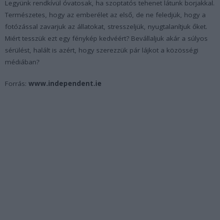
Legyünk rendkívül óvatosak, ha szoptatós tehenet látunk borjakkal.
Természetes, hogy az emberélet az első, de ne feledjük, hogy a
fotózással zavarjuk az állatokat, stresszeljük, nyugtalanítjuk őket.
Miért tesszük ezt egy fénykép kedvéért? Bevállaljuk akár a súlyos
sérülést, halált is azért, hogy szerezzük pár lájkot a közösségi
médiában?
Forrás:
www.independent.ie