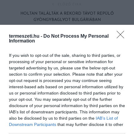
ELŐZŐ CIKK
HOLTAN TALÁLTÁK A REKORD TÁVOT REPÜLŐ
GYÖNGYBAGLYOT BULGÁRIÁBAN
termeszeti.hu -
Do Not Process My Personal
KÖVETKEZŐ CIKK
Information
MICSODA ÖTLET: LUGAS BICIKLIKEREKEKBŐL
If you wish to opt-out of the sale, sharing to third parties, or
processing of your personal or sensitive information for
targeted advertising by us, please use the below opt-out
HASONLÓ ÉRDEKESSÉGEK
section to confirm your selection. Please note that after your
opt-out request is processed you may continue seeing
interest-based ads based on personal information utilized by
us or personal information disclosed to third parties prior to
your opt-out. You may separately opt-out of the further
disclosure of your personal information by third parties on the
IAB’s list of downstream participants. This information may
also be disclosed by us to third parties on the
IAB’s List of
Downstream Participants
that may further disclose it to other
third parties.