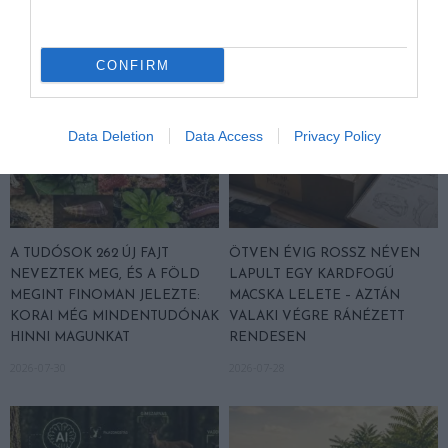
2026-08-03
CONFIRM
Data Deletion
Data Access
Privacy Policy
A TUDÓSOK 262 ÚJ FAJT
ÖTVEN ÉVIG ROSSZ NÉVEN
NEVEZTEK MEG, ÉS A FÖLD
LAPULT EGY KARDFOGÚ
MEGINT FINOMAN JELEZTE:
MACSKA LELETE – AZTÁN
KORAI MÉG MINDENTUDÓNAK
VALAKI VÉGRE RÁNÉZETT
HINNI MAGUNKAT
RENDESEN
2026-07-30
2026-07-28