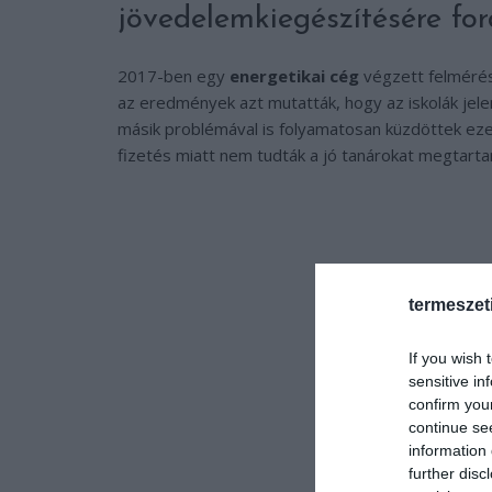
jövedelemkiegészítésére for
2017-ben egy
energetikai cég
végzett felmérés
az eredmények azt mutatták, hogy az iskolák jel
másik problémával is folyamatosan küzdöttek ez
fizetés miatt nem tudták a jó tanárokat megtartan
termeszet
If you wish 
sensitive in
confirm you
continue se
information 
further disc