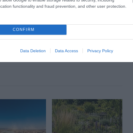
cation functionality and fraud prevention, and other user protection.
CONFIRM
KÖVETKEZŐ CIKK
IDÉN IS MEGÉPÜLT A LÉLEGZETELÁLLÍTÓ
Data Deletion
Data Access
Privacy Policy
MAGAS-TÁTRAI JÉGKATEDRÁLIS