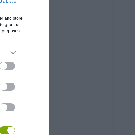
B’s List of
er and store
to grant or
ed purposes