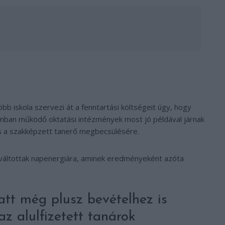
bb iskola szervezi át a fenntartási költségeit úgy, hogy
lamban működő oktatási intézmények most jó példával járnak
s a szakképzett tanerő megbecsülésére.
 váltottak napenergiára, aminek eredményeként azóta
tt még plusz bevételhez is
az alulfizetett tanárok