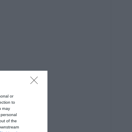
sonal or
ection to
ou may
 personal
out of the
 downstream