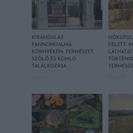
KIRÁNDULÁS
HŐKUPOL
PANNONHALMA
FELETT: M
KÖRNYÉKÉN: TERMÉSZET,
LÁTHATAT
SZŐLŐ ÉS KOMLÓ
TÖRTÉNIK
TALÁLKOZÁSA
TERMÉSZE
2026-08-04
2026-08-03