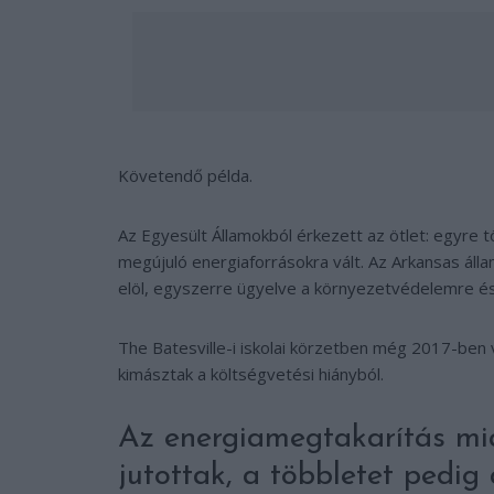
Követendő példa.
Az Egyesült Államokból érkezett az ötlet: egyre tö
megújuló energiaforrásokra vált. Az Arkansas ál
elöl, egyszerre ügyelve a környezetvédelemre é
The Batesville-i iskolai körzetben még 2017-ben
kimásztak a költségvetési hiányból.
Az energiamegtakarítás mia
jutottak, a többletet pedig 