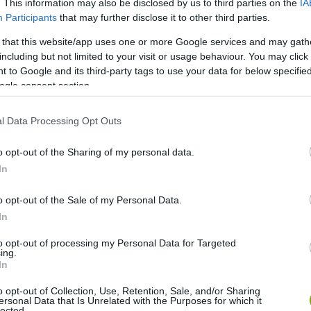
. This information may also be disclosed by us to third parties on the
IA
Participants
that may further disclose it to other third parties.
át: az iskolák a spórolás jegyében napenergia-paneleket
 that this website/app uses one or more Google services and may gath
zonyult a tanárok fizetéskiegészítésére is. Hab a tortán,
including but not limited to your visit or usage behaviour. You may click 
 tettek, hiszen ez a fajta energia sokkal inkább
 to Google and its third-party tags to use your data for below specifi
ogle consent section.
ználásával csökkent a költségeken, miközben a károsanyag-
l Data Processing Opt Outs
n is farag. 2019-ben az USA-ban már 5,3 millió tanuló járt
alább részben napenergiából fedezték. Jó lenne, ha
o opt-out of the Sharing of my personal data.
ás!
In
o opt-out of the Sale of my Personal Data.
In
to opt-out of processing my Personal Data for Targeted
ing.
In
o opt-out of Collection, Use, Retention, Sale, and/or Sharing
ersonal Data that Is Unrelated with the Purposes for which it
lected.