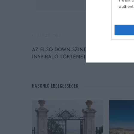
authenti
ELŐZŐ CIKK
AZ ELSŐ DOWN-SZINDRÓMÁS IRONMAN
INSPIRÁLÓ TÖRTÉNETE
HASONLÓ ÉRDEKESSÉGEK