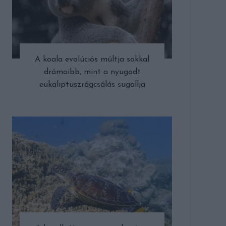
A koala evolúciós múltja sokkal
drámaibb, mint a nyugodt
eukaliptuszrágcsálás sugallja