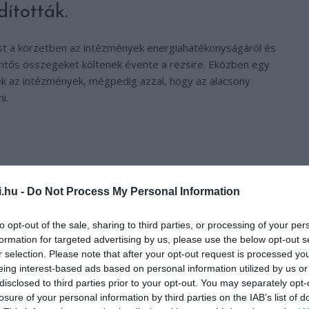
dították.
t a körzetben az intézmények energiahatékonyságáról és
entős összegeket költenek évente a rezsire. Eközben egy
ek az intézmények, mégpedig azzal, hogy az alacsony
i.
i.hu -
Do Not Process My Personal Information
to opt-out of the sale, sharing to third parties, or processing of your per
formation for targeted advertising by us, please use the below opt-out s
r selection. Please note that after your opt-out request is processed y
eing interest-based ads based on personal information utilized by us or
disclosed to third parties prior to your opt-out. You may separately opt-
losure of your personal information by third parties on the IAB’s list of