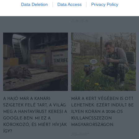
Data Deletion
Data Access
Privacy Policy
OKOSAN
KÉTSZÁZ ÉVE BÉKÉN HAGYJÁK
A TERMÉSZETET
2026-06-08
2026-05-26
A HAJÓ MÁR A KANÁRI-
MÁR A KERT VÉGÉBEN IS OTT
SZIGETEK FELÉ TART, A VILÁG
LEHETNEK: EZÉRT INDULT BE
MEG A HANTAVÍRUST KERESI A
ILYEN KORÁN A 2026-OS
GOOGLE-BEN: MI EZ A
KULLANCSSZEZON
KÓROKOZÓ, ÉS MIÉRT HÍVJÁK
MAGYARORSZÁGON
ÍGY?
2026-04-07