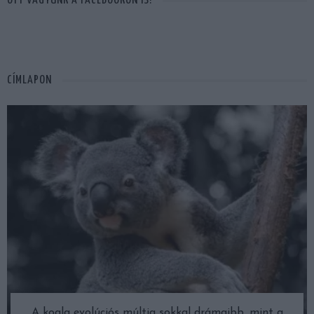
OTT VAGYUNK A FACEBOOKON IS!
CÍMLAPON
A koala evolúciós múltja sokkal drámaibb, mint a