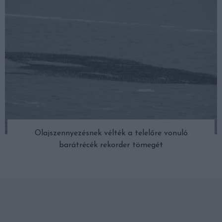
Olajszennyezésnek vélték a telelőre vonuló
barátrécék rekorder tömegét