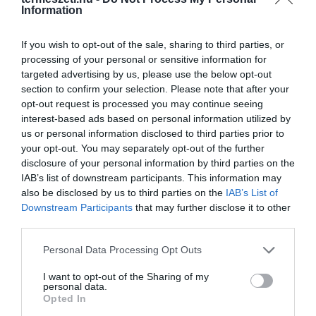
Information
HASONLÓ ÉRDEKESSÉGEK
If you wish to opt-out of the sale, sharing to third parties, or
processing of your personal or sensitive information for
targeted advertising by us, please use the below opt-out
section to confirm your selection. Please note that after your
opt-out request is processed you may continue seeing
interest-based ads based on personal information utilized by
us or personal information disclosed to third parties prior to
your opt-out. You may separately opt-out of the further
disclosure of your personal information by third parties on the
IAB’s list of downstream participants. This information may
also be disclosed by us to third parties on the
IAB’s List of
Downstream Participants
that may further disclose it to other
KIRÁNDULÁS A
KIRÁNDULÁS PANNONHALMA
third parties.
PANNONHALMI
KÖRNYÉKÉN: TERMÉSZET,
ARBORÉTUMBA
SZŐLŐ ÉS KOMLÓ
Please note that this website/app uses one or more Google
Personal Data Processing Opt Outs
TALÁLKOZÁSA
services and may gather and store information including but
2026-08-04
not limited to your visit or usage behaviour. You may click to
I want to opt-out of the Sharing of my
2026-08-04
personal data.
grant or deny consent to Google and its third-party tags to
Opted In
use your data for below specified purposes in below Google