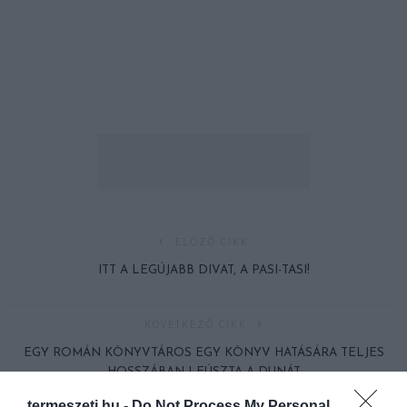
ELŐZŐ CIKK
ITT A LEGÚJABB DIVAT, A PASI-TASI!
KÖVETKEZŐ CIKK
EGY ROMÁN KÖNYVTÁROS EGY KÖNYV HATÁSÁRA TELJES
HOSSZÁBAN LEÚSZTA A DUNÁT
termeszeti.hu -
Do Not Process My Personal