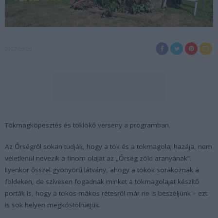
2017-09-20
Tökmagköpesztés és töklökő verseny a programban.
Az Őrségről sokan tudják, hogy a tök és a tökmagolaj hazája, nem
véletlenül nevezik a finom olajat az „Őrség zöld aranyának”.
Ilyenkor ősszel gyönyörű látvány, ahogy a tökök sorakoznak a
földeken, de szívesen fogadnak minket a tökmagolajat készítő
porták is, hogy a tökös-mákos rétesről már ne is beszéljünk – ezt
is sok helyen megkóstolhatjuk.