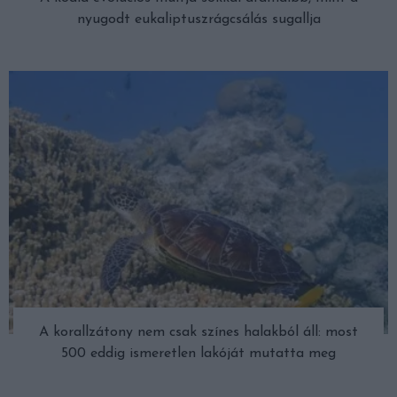
nyugodt eukaliptuszrágcsálás sugallja
A korallzátony nem csak színes halakból áll: most
500 eddig ismeretlen lakóját mutatta meg