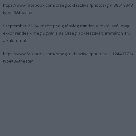
https://www.facebook.com/orsegitokfesztival/photos/gm.3861934
type=3&theater
Szeptember 22-24 között pedig tényleg minden a tökről szól majd,
ekkor rendezik meg ugyanis az Őrségi Tökfesztivált, immáron 14.
alkalommal.
https://www.facebook.com/orsegitokfesztival/photos/a.1124407
type=3&theater