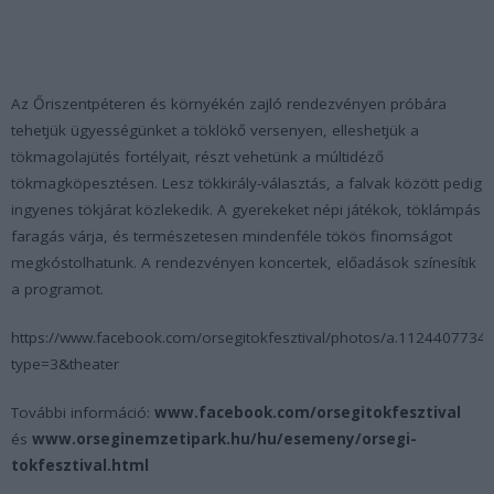
Az Őriszentpéteren és környékén zajló rendezvényen próbára
tehetjük ügyességünket a töklökő versenyen, elleshetjük a
tökmagolajütés fortélyait, részt vehetünk a múltidéző
tökmagköpesztésen. Lesz tökkirály-választás, a falvak között pedig
ingyenes tökjárat közlekedik. A gyerekeket népi játékok, töklámpás
faragás várja, és természetesen mindenféle tökös finomságot
megkóstolhatunk. A rendezvényen koncertek, előadások színesítik
a programot.
https://www.facebook.com/orsegitokfesztival/photos/a.1124407
type=3&theater
További információ:
www.facebook.com/orsegitokfesztival
és
www.orseginemzetipark.hu/hu/esemeny/orsegi-
tokfesztival.html