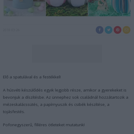
2018-03-26
Elő a spatulával és a festékkel!
A húsvéti készülődés egyik legjobb része, amikor a gyerekeket is
bevonjuk a díszítésbe. Az ünnephez sok családnál hozzátartozik a
mézeskalácssütés, a papírnyuszik és csibék készítése, a
tojásfestés.
Pofonegyszerű, filléres ötleteket mutatunk!