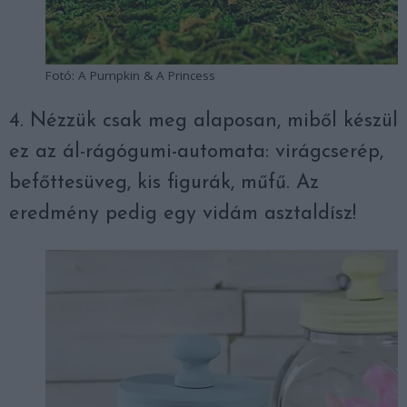
Fotó: A Pumpkin & A Princess
4. Nézzük csak meg alaposan, miből készül
ez az ál-rágógumi-automata: virágcserép,
befőttesüveg, kis figurák, műfű. Az
eredmény pedig egy vidám asztaldísz!