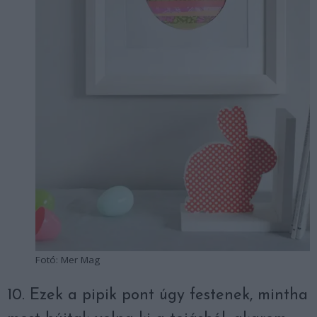
Fotó: Mer Mag
10. Ezek a pipik pont úgy festenek, mintha