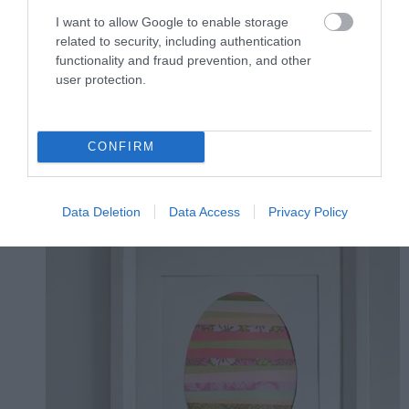
9. Vágjunk körbe egy szép tojássablont
I want to allow Google to enable storage
related to security, including authentication
fehér papírból, tegyük keretbe, és hagyjuk,
functionality and fraud prevention, and other
hogy a gyerekek mintás papírt
user protection.
válasszanak a közepére.
CONFIRM
Data Deletion
Data Access
Privacy Policy