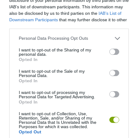
disclosure of your personal information by third parties on the
IAB’s list of downstream participants. This information may
also be disclosed by us to third parties on the
IAB’s List of
Downstream Participants
that may further disclose it to other
third parties.
Please note that this website/app uses one or more Google
Personal Data Processing Opt Outs
services and may gather and store information including but
not limited to your visit or usage behaviour. You may click to
I want to opt-out of the Sharing of my
personal data.
grant or deny consent to Google and its third-party tags to
Fotó: Mend And Make New
Opted In
use your data for below specified purposes in below Google
consent section.
I want to opt-out of the Sale of my
8. Pomponcsibék sorakozó!
Personal Data.
Opted In
I want to opt-out of processing my
Personal Data for Targeted Advertising.
Opted In
I want to opt-out of Collection, Use,
Retention, Sale, and/or Sharing of my
Personal Data that Is Unrelated with the
Purposes for which it was collected.
Opted Out