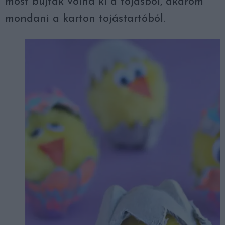
most bújtak volna ki a tojásból, akarom
mondani a karton tojástartóból.