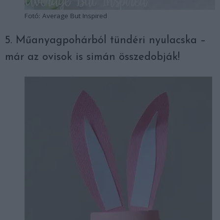
Fotó: Average But Inspired
5. Műanyagpohárból tündéri nyulacska –
már az ovisok is simán összedobják!