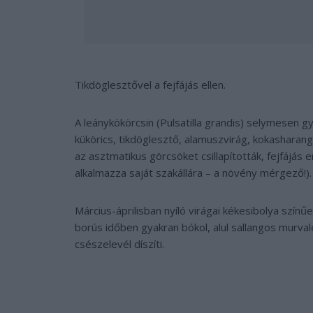
Tikdöglesztővel a fejfájás ellen.
A leánykökörcsin (Pulsatilla grandis) selymesen gy
kükörics, tikdöglesztő, alamuszvirág, kokasharang
az asztmatikus görcsöket csillapították, fejfájás 
alkalmazza saját szakállára – a növény mérgező!).
Március-áprilisban nyíló virágai kékesibolya színű
borús időben gyakran bókol, alul sallangos murval
csészelevél díszíti.