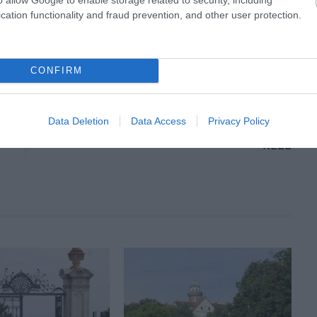
cation functionality and fraud prevention, and other user protection.
CONFIRM
KÖVETKEZŐ CIKK
ELKÉPESZTŐ HÁZIKÓ, TETŐKERTTEL:
Data Deletion
Data Access
Privacy Policy
MINDEN EGYÜTT, AMI EGY CSALÁDNAK
KELL