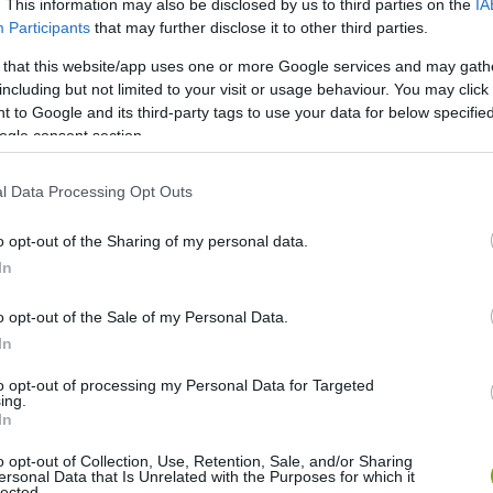
. This information may also be disclosed by us to third parties on the
IA
Participants
that may further disclose it to other third parties.
 that this website/app uses one or more Google services and may gath
bázis
including but not limited to your visit or usage behaviour. You may click 
 to Google and its third-party tags to use your data for below specifi
ogle consent section.
us 30-ig) indul, min. 5 fő jelentkezése vagy 5 egész jegy
l Data Processing Opt Outs
záma 30 fő.
o opt-out of the Sharing of my personal data.
 48/503-000, naturinform.anp@gmail.com
In
o opt-out of the Sale of my Personal Data.
In
to opt-out of processing my Personal Data for Targeted
ing.
In
o opt-out of Collection, Use, Retention, Sale, and/or Sharing
ersonal Data that Is Unrelated with the Purposes for which it
lected.