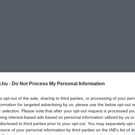
 és pusztafüves lejtőkön, erdőspuszta-réteken fordul elő.
nnsíkon, a Kisalföldön, a Cserhátban és az Aggteleki-
i.hu -
Do Not Process My Personal Information
to opt-out of the sale, sharing to third parties, or processing of your per
formation for targeted advertising by us, please use the below opt-out s
örnyékére indul vezetett túra. A
r selection. Please note that after your opt-out request is processed y
 szakember mutatja meg nekünk
eing interest-based ads based on personal information utilized by us or
disclosed to third parties prior to your opt-out. You may separately opt-
losure of your personal information by third parties on the IAB’s list of