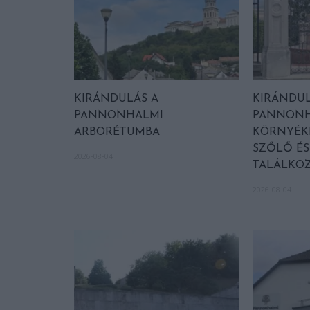
KIRÁNDULÁS A
KIRÁNDU
PANNONHALMI
PANNON
ARBORÉTUMBA
KÖRNYÉKÉ
SZŐLŐ É
2026-08-04
TALÁLKO
2026-08-04