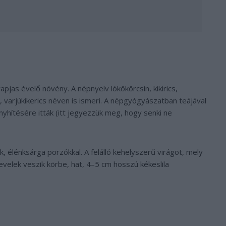
apjas évelő növény. A népnyelv lókökörcsin, kikirics,
, varjúkikerics néven is ismeri. A népgyógyászatban teájával
enyhítésére itták (itt jegyezzük meg, hogy senki ne
ek, élénksárga porzókkal. A felálló kehelyszerű virágot, mely
evelek veszik körbe, hat, 4–5 cm hosszú kékeslila