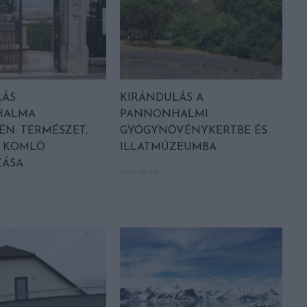
LÁS
KIRÁNDULÁS A
HALMA
PANNONHALMI
N: TERMÉSZET,
GYÓGYNÖVÉNYKERTBE ÉS
S KOMLÓ
ILLATMÚZEUMBA
ZÁSA
2026-08-04