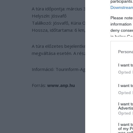
participants
Downstream 
A túra időpontja: március 31. 1000
Helyszín: Jósvafő
Please note
Találkozó: Jósvafő, Kúria Oktatóközpont és Lovas
information 
Hossza, időtartama: 6 km, 3 óra
deny consent
in below Go
A túra előzetes bejelentkezéssel (legkésőbb márci
Persona
megváltása esetén. A részt vevők maximális léts
I want t
Információ: Tourinform-Aggtelek, 30/228-95-98,
Opted 
Forrás:
www.anp.hu
I want t
Opted 
I want 
Advertis
Opted 
I want t
of my P
was col