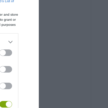
B’s List of
er and store
to grant or
ed purposes