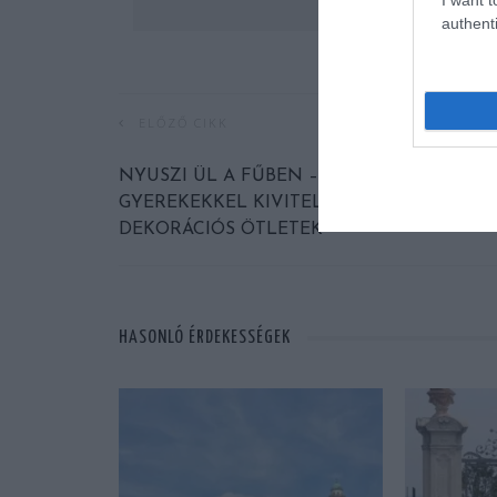
authenti
ELŐZŐ CIKK
NYUSZI ÜL A FŰBEN – EGYSZERŰ,
GYEREKEKKEL KIVITELEZHETŐ
DEKORÁCIÓS ÖTLETEK
HASONLÓ ÉRDEKESSÉGEK