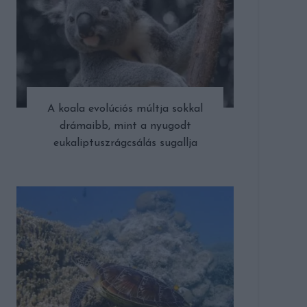
A koala evolúciós múltja sokkal
drámaibb, mint a nyugodt
eukaliptuszrágcsálás sugallja