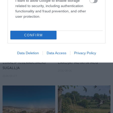
I want to allow Google to enable storage
related to security, including authentication
functionality and fraud prevention, and other
user protection.
CONFIRM
A KOALA EVOLÚCIÓS MÚLTJA
A KORALLZÁTONY NEM CSAK
SOKKAL DRÁMAIBB, MINT A
SZÍNES HALAKBÓL ÁLL: MOST
Data Deletion
Data Access
Privacy Policy
NYUGODT
500 EDDIG ISMERETLEN
EUKALIPTUSZRÁGCSÁLÁS
LAKÓJÁT MUTATTA MEG
SUGALLJA
2026-08-06
2026-08-07