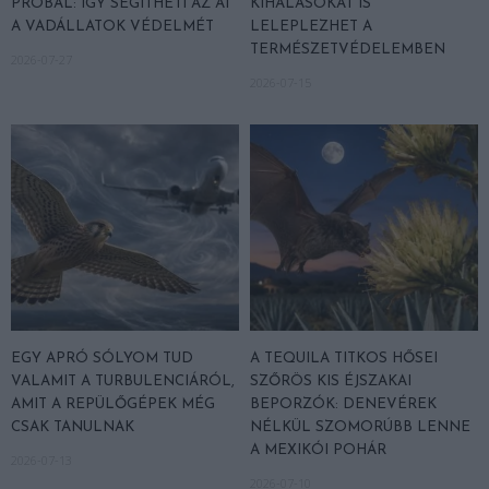
PRÓBÁL: ÍGY SEGÍTHETI AZ AI
KIHALÁSOKAT IS
A VADÁLLATOK VÉDELMÉT
LELEPLEZHET A
TERMÉSZETVÉDELEMBEN
2026-07-27
2026-07-15
EGY APRÓ SÓLYOM TUD
A TEQUILA TITKOS HŐSEI
VALAMIT A TURBULENCIÁRÓL,
SZŐRÖS KIS ÉJSZAKAI
AMIT A REPÜLŐGÉPEK MÉG
BEPORZÓK: DENEVÉREK
CSAK TANULNAK
NÉLKÜL SZOMORÚBB LENNE
A MEXIKÓI POHÁR
2026-07-13
2026-07-10