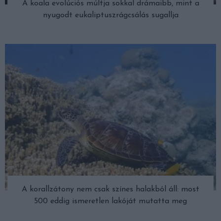
A koala evolúciós múltja sokkal drámaibb, mint a
nyugodt eukaliptuszrágcsálás sugallja
A korallzátony nem csak színes halakból áll: most
500 eddig ismeretlen lakóját mutatta meg