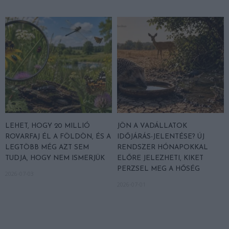
LEHET, HOGY 20 MILLIÓ
JÖN A VADÁLLATOK
ROVARFAJ ÉL A FÖLDÖN, ÉS A
IDŐJÁRÁS-JELENTÉSE? ÚJ
LEGTÖBB MÉG AZT SEM
RENDSZER HÓNAPOKKAL
TUDJA, HOGY NEM ISMERJÜK
ELŐRE JELEZHETI, KIKET
PERZSEL MEG A HŐSÉG
2026-07-03
2026-07-01