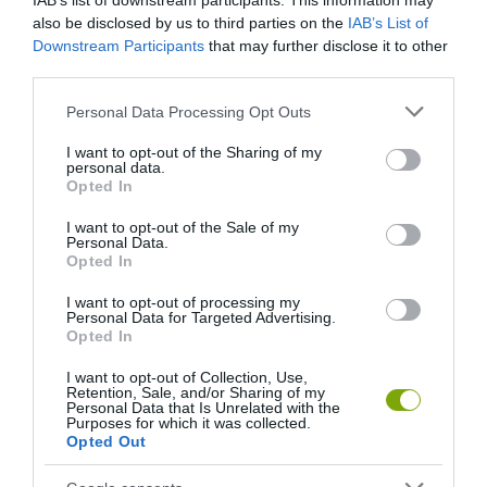
IAB’s list of downstream participants. This information may
also be disclosed by us to third parties on the
IAB’s List of
Downstream Participants
that may further disclose it to other
third parties.
Please note that this website/app uses one or more Google
Personal Data Processing Opt Outs
services and may gather and store information including but
not limited to your visit or usage behaviour. You may click to
I want to opt-out of the Sharing of my
personal data.
grant or deny consent to Google and its third-party tags to
Opted In
use your data for below specified purposes in below Google
consent section.
I want to opt-out of the Sale of my
Personal Data.
Opted In
I want to opt-out of processing my
Personal Data for Targeted Advertising.
Opted In
I want to opt-out of Collection, Use,
Retention, Sale, and/or Sharing of my
Personal Data that Is Unrelated with the
Purposes for which it was collected.
Opted Out