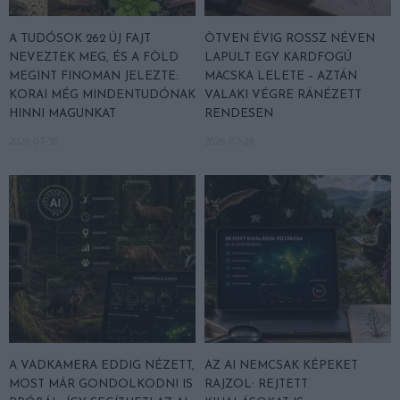
A TUDÓSOK 262 ÚJ FAJT
ÖTVEN ÉVIG ROSSZ NÉVEN
NEVEZTEK MEG, ÉS A FÖLD
LAPULT EGY KARDFOGÚ
MEGINT FINOMAN JELEZTE:
MACSKA LELETE – AZTÁN
KORAI MÉG MINDENTUDÓNAK
VALAKI VÉGRE RÁNÉZETT
HINNI MAGUNKAT
RENDESEN
2026-07-30
2026-07-28
A VADKAMERA EDDIG NÉZETT,
AZ AI NEMCSAK KÉPEKET
MOST MÁR GONDOLKODNI IS
RAJZOL: REJTETT