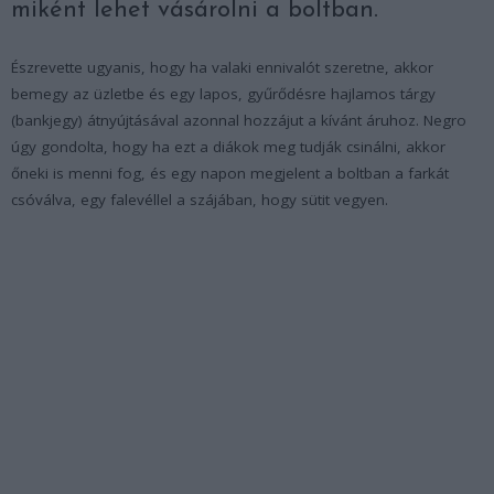
miként lehet vásárolni a boltban.
Észrevette ugyanis, hogy ha valaki ennivalót szeretne, akkor
bemegy az üzletbe és egy lapos, gyűrődésre hajlamos tárgy
(bankjegy) átnyújtásával azonnal hozzájut a kívánt áruhoz. Negro
úgy gondolta, hogy ha ezt a diákok meg tudják csinálni, akkor
őneki is menni fog, és egy napon megjelent a boltban a farkát
csóválva, egy falevéllel a szájában, hogy sütit vegyen.