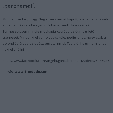
„pénznemet”.
Mondani se kell, hogy Negro vérszemet kapott, azóta törzsvásárló
a boltban, és rendre ilyen módon egyenlíti ki a számlát.
Természetesen mindig megkapja cserébe az őt megillető
csemegét. Mindenki el van olvadva tőle, pedig lehet, hogy csak a
bolondját járatja az egész egyetemmel. Tudja ő, hogy nem lehet
neki ellenállni.
https://www.facebook.com/angela.garciabernal.14/videos/62769368
Forrás:
www.thedodo.com