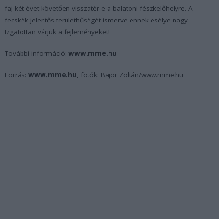
faj két évet követően visszatér-e a balatoni fészkelőhelyre. A
fecskék jelentős területhűségét ismerve ennek esélye nagy.
Izgatottan várjuk a fejleményeket!
További információ:
www.mme.hu
Forrás:
www.mme.hu
, fotók: Bajor Zoltán/www.mme.hu