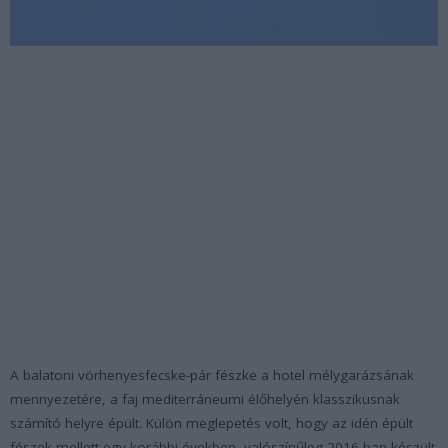
A balatoni vörhenyesfecske-pár fészke a hotel mélygarázsának
mennyezetére, a faj mediterráneumi élőhelyén klasszikusnak
számító helyre épült. Külön meglepetés volt, hogy az idén épült
fészek mellett egy korábbi években, valószínűleg 2016-ban készült