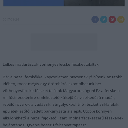
2017-08-24
Lelkes madarászok vörhenyesfecske fészket találtak.
Bár a hazai fecskékkel kapcsolatban nincsenek jó híreink az utóbbi
időben, most mégis egy örömhírről számolhatunk be:
vörhenyesfecske fészket találtak Magyarországon! Ez a fecske a
mi füstifecskénkre emlékeztető külsejű és viselkedésű madár,
repülő rovarokra vadászik, sárgolyókból álló fészkét sziklafalak,
épületek esőtől védett párkányzata alá építi. Utóbbi könnyen
elkülöníthető a hazai fajokétól, zárt, molnárfecskeszerű fészkének
bejáratához ugyanis hosszú félcsövet tapaszt.