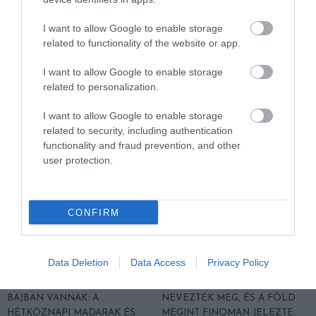
I want to allow Google to enable storage
A KORALLZÁTONY NEM CSAK
HŐKUPOLA MAGYARORSZÁG
related to functionality of the website or app.
SZÍNES HALAKBÓL ÁLL: MOST
FELETT: MI EZ A LÁTHATATLAN
500 EDDIG ISMERETLEN
FEDŐ, ÉS MI TÖRTÉNIK
I want to allow Google to enable storage
LAKÓJÁT MUTATTA MEG
ALATTA A TERMÉSZETTEL?
related to personalization.
2026-08-06
2026-08-03
I want to allow Google to enable storage
related to security, including authentication
functionality and fraud prevention, and other
user protection.
CONFIRM
Data Deletion
Data Access
Privacy Policy
NEM CSAK A RITKASÁGOK
A TUDÓSOK 262 ÚJ FAJT
BAJBAN VANNAK: A
NEVEZTEK MEG, ÉS A FÖLD
HÉTKÖZNAPI MADARAK ÉS
MEGINT FINOMAN JELEZTE: