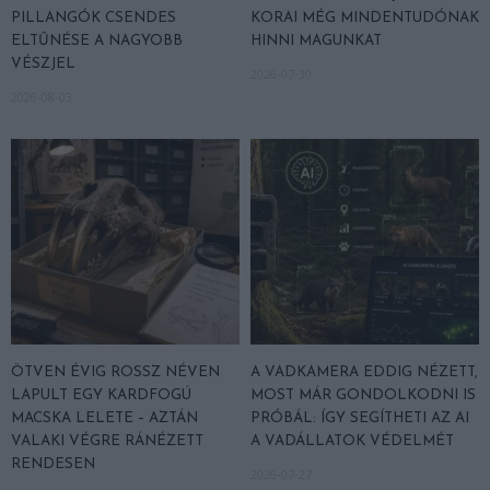
PILLANGÓK CSENDES
KORAI MÉG MINDENTUDÓNAK
ELTŰNÉSE A NAGYOBB
HINNI MAGUNKAT
VÉSZJEL
2026-07-30
2026-08-03
ÖTVEN ÉVIG ROSSZ NÉVEN
A VADKAMERA EDDIG NÉZETT,
LAPULT EGY KARDFOGÚ
MOST MÁR GONDOLKODNI IS
MACSKA LELETE – AZTÁN
PRÓBÁL: ÍGY SEGÍTHETI AZ AI
VALAKI VÉGRE RÁNÉZETT
A VADÁLLATOK VÉDELMÉT
RENDESEN
2026-07-27