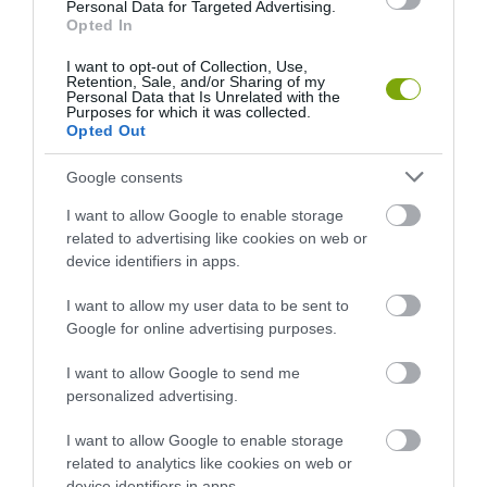
Personal Data for Targeted Advertising.
Opted In
20 POFONEGYSZERŰ, FILLÉREKBE KERÜLŐ KERTI ESZKÖZ,
AMIT MAGAD IS ELKÉSZÍTHETSZ PVC CSŐBŐL
I want to opt-out of Collection, Use,
Retention, Sale, and/or Sharing of my
Personal Data that Is Unrelated with the
Purposes for which it was collected.
KÖVETKEZŐ CIKK
Opted Out
LASSAN KÉSZÜLŐDHETÜNK: 15 KERTI MUNKA, AMIT NEM
Google consents
ÚSZHATUNK MEG ŐSSZEL!
I want to allow Google to enable storage
related to advertising like cookies on web or
device identifiers in apps.
HASONLÓ ÉRDEKESSÉGEK
I want to allow my user data to be sent to
Google for online advertising purposes.
I want to allow Google to send me
personalized advertising.
I want to allow Google to enable storage
related to analytics like cookies on web or
device identifiers in apps.