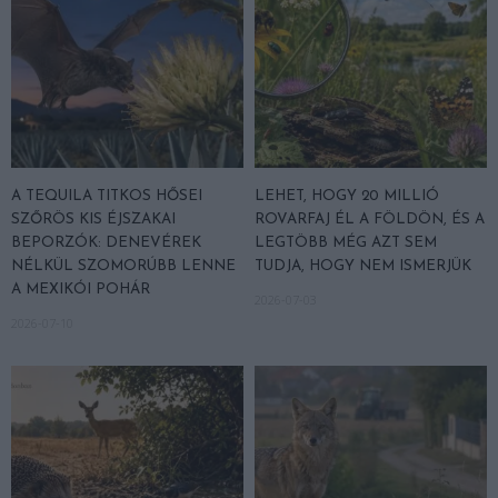
A TEQUILA TITKOS HŐSEI
LEHET, HOGY 20 MILLIÓ
SZŐRÖS KIS ÉJSZAKAI
ROVARFAJ ÉL A FÖLDÖN, ÉS A
BEPORZÓK: DENEVÉREK
LEGTÖBB MÉG AZT SEM
NÉLKÜL SZOMORÚBB LENNE
TUDJA, HOGY NEM ISMERJÜK
A MEXIKÓI POHÁR
2026-07-03
2026-07-10