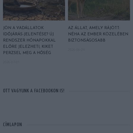
JÖN A VADÁLLATOK
AZ ÁLLAT, AMELY RÁJÖTT:
IDŐJÁRÁS-JELENTÉSE? ÚJ
NÉHA AZ EMBER KÖZELÉBEN
RENDSZER HÓNAPOKKAL
BIZTONSÁGOSABB
ELŐRE JELEZHETI, KIKET
2026-06-24
PERZSEL MEG A HŐSÉG
2026-07-01
OTT VAGYUNK A FACEBOOKON IS!
CÍMLAPON