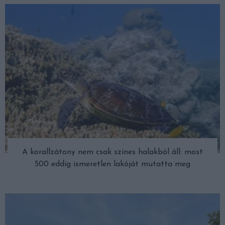
A korallzátony nem csak színes halakból áll: most
500 eddig ismeretlen lakóját mutatta meg