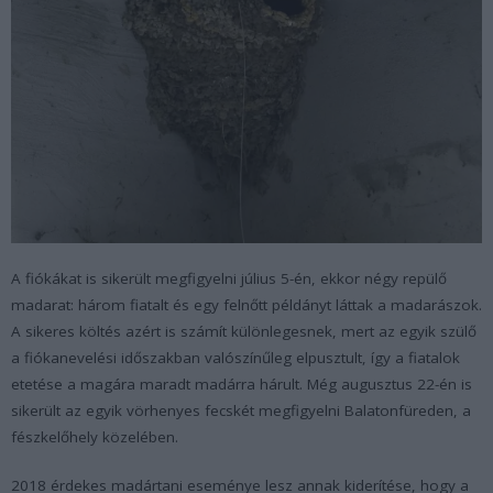
A fiókákat is sikerült megfigyelni július 5-én, ekkor négy repülő
madarat: három fiatalt és egy felnőtt példányt láttak a madarászok.
A sikeres költés azért is számít különlegesnek, mert az egyik szülő
a fiókanevelési időszakban valószínűleg elpusztult, így a fiatalok
etetése a magára maradt madárra hárult. Még augusztus 22-én is
sikerült az egyik vörhenyes fecskét megfigyelni Balatonfüreden, a
fészkelőhely közelében.
2018 érdekes madártani eseménye lesz annak kiderítése, hogy a