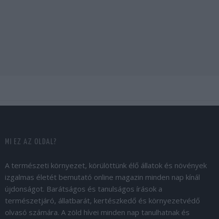
MI EZ AZ OLDAL?
A természeti környezet, körülöttünk élő állatok és növények
izgalmas életét bemutató online magazin minden nap kínál
újdonságot. Barátságos és tanulságos írások a
természetjáró, állatbarát, kertészkedő és környezetvédő
olvasó számára. A zöld hívei minden nap tanulhatnak és