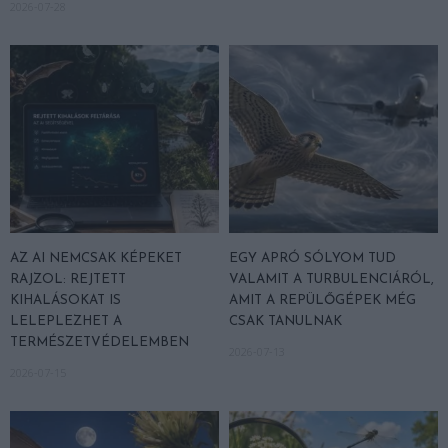
2026-07-28
AZ AI NEMCSAK KÉPEKET
EGY APRÓ SÓLYOM TUD
RAJZOL: REJTETT
VALAMIT A TURBULENCIÁRÓL,
KIHALÁSOKAT IS
AMIT A REPÜLŐGÉPEK MÉG
LELEPLEZHET A
CSAK TANULNAK
TERMÉSZETVÉDELEMBEN
2026-07-13
2026-07-15