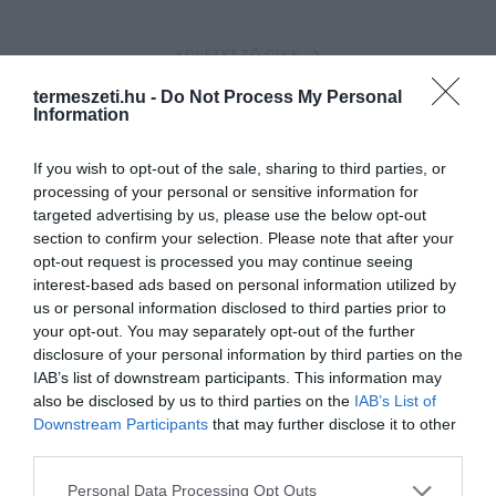
KÖVETKEZŐ CIKK
ISMERJÜK MEG AZ ÉV MADARÁT, A KERECSENSÓLYMOT!
termeszeti.hu -
Do Not Process My Personal
Information
If you wish to opt-out of the sale, sharing to third parties, or
HASONLÓ ÉRDEKESSÉGEK
processing of your personal or sensitive information for
targeted advertising by us, please use the below opt-out
section to confirm your selection. Please note that after your
opt-out request is processed you may continue seeing
interest-based ads based on personal information utilized by
us or personal information disclosed to third parties prior to
your opt-out. You may separately opt-out of the further
disclosure of your personal information by third parties on the
IAB’s list of downstream participants. This information may
also be disclosed by us to third parties on the
IAB’s List of
Downstream Participants
that may further disclose it to other
third parties.
KIRÁNDULÁS PANNONHALMA
HŐKUPOLA MAGYARORSZÁG
Please note that this website/app uses one or more Google
Personal Data Processing Opt Outs
KÖRNYÉKÉN: TERMÉSZET,
FELETT: MI EZ A LÁTHATATLAN