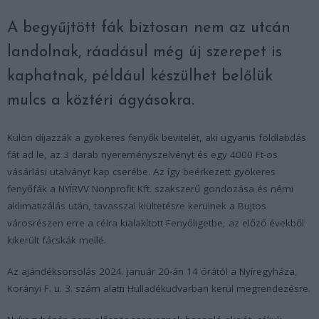
A begyűjtött fák biztosan nem az utcán
landolnak, ráadásul még új szerepet is
kaphatnak, például készülhet belőlük
mulcs a köztéri ágyásokra.
Külön díjazzák a gyökeres fenyők bevitelét, aki ugyanis földlabdás
fát ad le, az 3 darab nyereményszelvényt és egy 4000 Ft-os
vásárlási utalványt kap cserébe. Az így beérkezett gyökeres
fenyőfák a NYÍRVV Nonprofit Kft. szakszerű gondozása és némi
aklimatizálás után, tavasszal kiültetésre kerülnek a Bujtos
városrészen erre a célra kialakított Fenyőligetbe, az előző évekből
kikerült fácskák mellé.
Az ajándéksorsolás 2024. január 20-án 14 órától a Nyíregyháza,
Korányi F. u. 3. szám alatti Hulladékudvarban kerül megrendezésre.