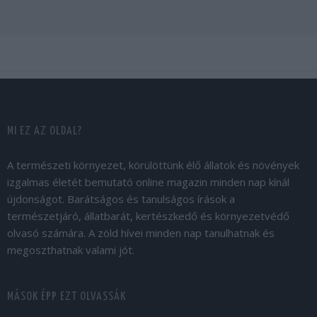
MI EZ AZ OLDAL?
A természeti környezet, körülöttünk élő állatok és növények
izgalmas életét bemutató online magazin minden nap kínál
újdonságot. Barátságos és tanulságos írások a
természetjáró, állatbarát, kertészkedő és környezetvédő
olvasó számára. A zöld hívei minden nap tanulhatnak és
megoszthatnak valami jót.
MÁSOK ÉPP EZT OLVASSÁK