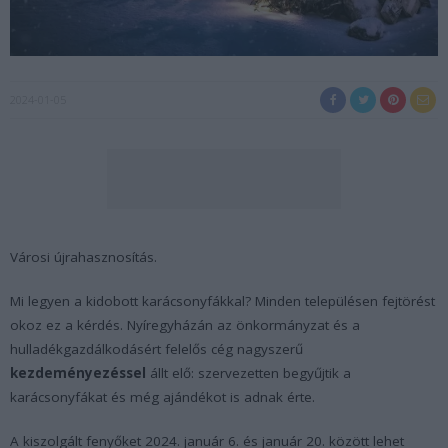
2024-01-05
Városi újrahasznosítás.
Mi legyen a kidobott karácsonyfákkal? Minden településen fejtörést
okoz ez a kérdés. Nyíregyházán az önkormányzat és a
hulladékgazdálkodásért felelős cég nagyszerű
kezdeményezéssel
állt elő: szervezetten begyűjtik a
karácsonyfákat és még ajándékot is adnak érte.
A kiszolgált fenyőket 2024. január 6. és január 20. között lehet