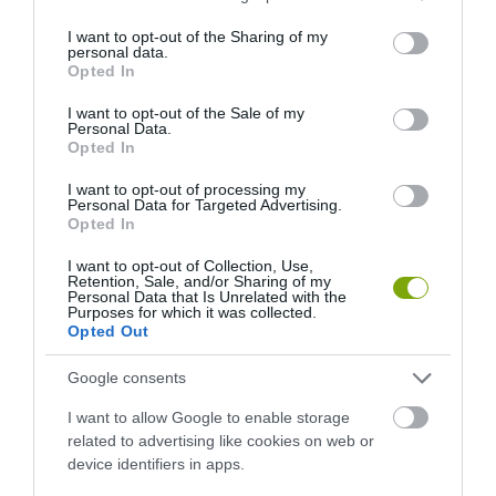
services and may gather and store information including but
SZŐLŐ ÉS KOMLÓ
FEDŐ, ÉS MI TÖRTÉNIK
not limited to your visit or usage behaviour. You may click to
I want to opt-out of the Sharing of my
TALÁLKOZÁSA
ALATTA A TERMÉSZETTEL?
personal data.
grant or deny consent to Google and its third-party tags to
Opted In
2026-08-04
2026-08-03
use your data for below specified purposes in below Google
consent section.
I want to opt-out of the Sale of my
Personal Data.
Opted In
I want to opt-out of processing my
Personal Data for Targeted Advertising.
Opted In
I want to opt-out of Collection, Use,
Retention, Sale, and/or Sharing of my
Personal Data that Is Unrelated with the
Purposes for which it was collected.
Opted Out
A TERMÉSZET NEM SZERETI
A TUDÓSOK 262 ÚJ FAJT
Google consents
AZ EGYHANGÚSÁGOT: A
NEVEZTEK MEG, ÉS A FÖLD
VÁLTOZATOS NÖVÉNYZET
MEGINT FINOMAN JELEZTE:
I want to allow Google to enable storage
ASZÁLY IDEJÉN IS OKOSABB
KORAI MÉG MINDENTUDÓNAK
related to advertising like cookies on web or
STRATÉGIA
HINNI MAGUNKAT
device identifiers in apps.
2026-07-31
2026-07-30