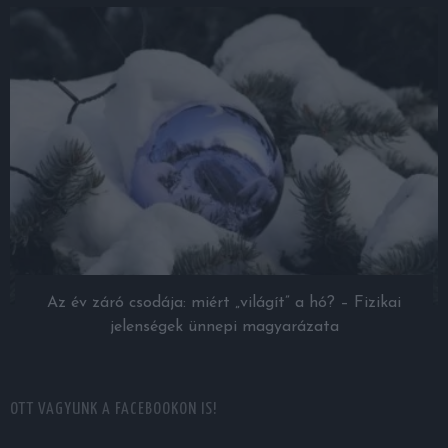
Az év záró csodája: miért „világít” a hó? – Fizikai
jelenségek ünnepi magyarázata
OTT VAGYUNK A FACEBOOKON IS!