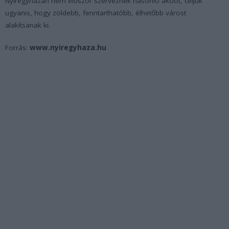
Nyíregyházán nem először szerveznek hasonló akciót, céljuk
ugyanis, hogy zöldebb, fenntarthatóbb, élhetőbb várost
alakítsanak ki.
Forrás:
www.nyiregyhaza.hu