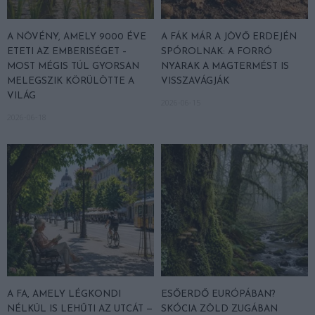
A NÖVÉNY, AMELY 9000 ÉVE
A FÁK MÁR A JÖVŐ ERDEJÉN
ETETI AZ EMBERISÉGET –
SPÓROLNAK: A FORRÓ
MOST MÉGIS TÚL GYORSAN
NYARAK A MAGTERMÉST IS
MELEGSZIK KÖRÜLÖTTE A
VISSZAVÁGJÁK
VILÁG
2026-06-15
2026-06-18
A FA, AMELY LÉGKONDI
ESŐERDŐ EURÓPÁBAN?
NÉLKÜL IS LEHŰTI AZ UTCÁT —
SKÓCIA ZÖLD ZUGÁBAN