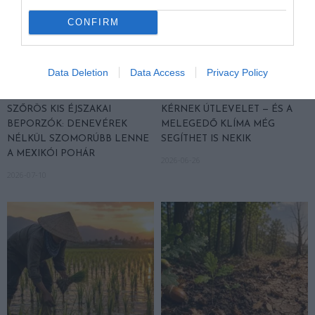
CONFIRM
Data Deletion
Data Access
Privacy Policy
A TEQUILA TITKOS HŐSEI
A NÖVÉNYEK, AMELYEK NEM
SZŐRÖS KIS ÉJSZAKAI
KÉRNEK ÚTLEVELET — ÉS A
BEPORZÓK: DENEVÉREK
MELEGEDŐ KLÍMA MÉG
NÉLKÜL SZOMORÚBB LENNE
SEGÍTHET IS NEKIK
A MEXIKÓI POHÁR
2026-06-26
2026-07-10