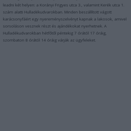
leadni két helyen: a Korányi Frigyes utca 3., valamint Kerék utca 1.
szám alatti Hulladékudvarokban. Minden beszállított vágott
karácsonyfáért egy nyereményszelvényt kapnak a lakosok, amivel
sorsoláson vesznek részt és ajándékokat nyerhetnek. A
Hulladékudvarokban hétfőtől péntekig 7 órától 17 óráig,
szombaton 8 órától 14 óráig várják az ügyfeleket.