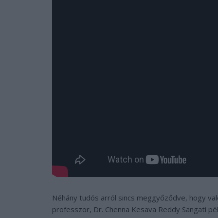
Néhány tudós arról sincs meggyőződve, hogy való
professzor, Dr. Chenna Kesava Reddy Sangati pél