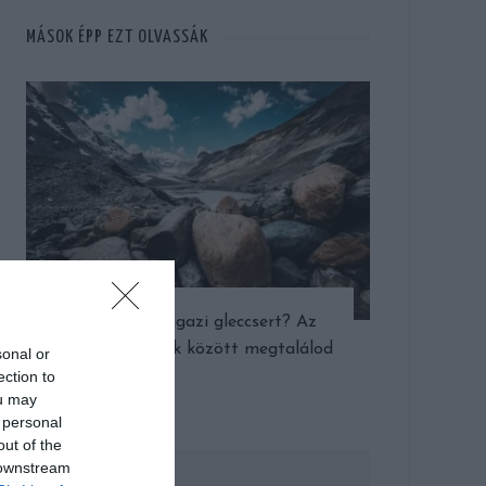
MÁSOK ÉPP EZT OLVASSÁK
Láttál már igazi gleccsert? Az
osztrák hegyek között megtalálod
sonal or
ection to
ou may
 personal
out of the
 downstream