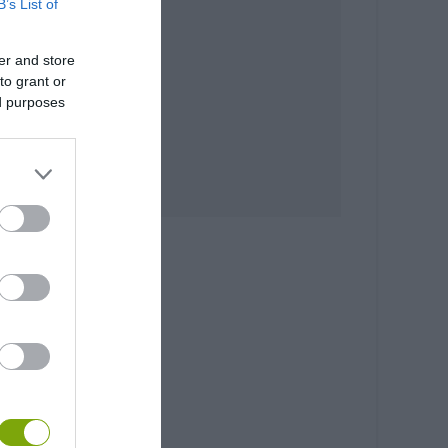
B’s List of
er and store
to grant or
ed purposes