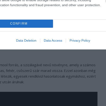
cation functionality and fraud prevention, and other user protection.
CONFIRM
szeletek örökítőanyaga 89%-ban megegyezett az agávé DNS-
Data Deletion
Data Access
Privacy Policy
agy mennyiségben mérgező, ezért lehet az, hogy csak
mool forrás, a szizálagávé nevű növényre, amely a számos
mas, fehér, csőszerű szár marad vissza. Ezzel azonban még
aj létezik, egyesek rendkívül hasonlatosak egymáshoz, ezért
 utcán árulnak.