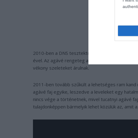
authenti
2010-ben a DNS tesztektől vártak áttörést, a 
ével. Az agávé rengeteg alkaloidot tartalmaz, n
vékony szeleteket árulnak.
2011-ben tovább szűkült a lehetséges ram kand 
agávé faj egyike, leszedve a leveleket egy hatal
nincs vége a történetnek, mivel tucatnyi agávé f
tulajdonképpen bármelyik lehet közülük az, amit az