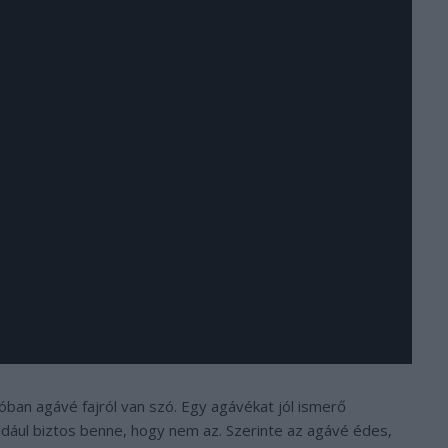
ban agávé fajról van szó. Egy agávékat jól ismerő
dául biztos benne, hogy nem az. Szerinte az agávé édes,