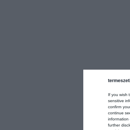
termeszet
If you wish 
sensitive in
confirm you
continue se
information 
further disc