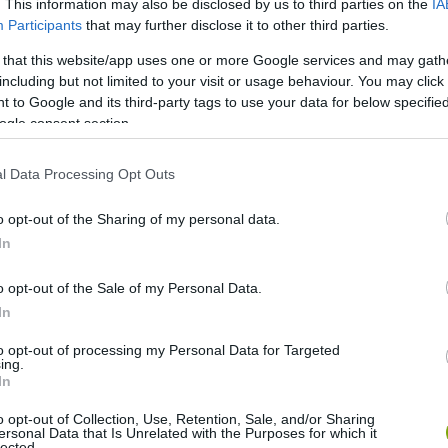
. This information may also be disclosed by us to third parties on the
IA
Participants
that may further disclose it to other third parties.
 that this website/app uses one or more Google services and may gath
including but not limited to your visit or usage behaviour. You may click 
 to Google and its third-party tags to use your data for below specifi
ogle consent section.
ari megpróbált utánajárni a titoknak. Sorra vette a
 próbálkozásokig. 1994-ben egy botanikus, Dr. Koppula
l Data Processing Opt Outs
reket ásott ki. Végül az agávéval fejeződött be a
olhatatlan bizonyíték a kezében.
o opt-out of the Sharing of my personal data.
In
otanikus megpróbált pénzzel rábírni egy árust, hogy fedje
ndta, hogy a Kitta Nara alapjáról van szó, ami az agávé
o opt-out of the Sale of my Personal Data.
em a gyökér, hanem egy föld felszín feletti növényi rész.
In
to opt-out of processing my Personal Data for Targeted
ing.
In
o opt-out of Collection, Use, Retention, Sale, and/or Sharing
ersonal Data that Is Unrelated with the Purposes for which it
lected.