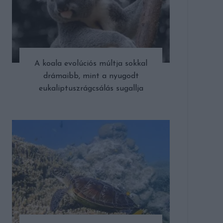
A koala evolúciós múltja sokkal
drámaibb, mint a nyugodt
eukaliptuszrágcsálás sugallja