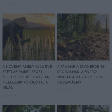
2026-07-10
A NÖVÉNY, AMELY 9000 ÉVE
A FÁK MÁR A JÖVŐ ERDEJÉN
ETETI AZ EMBERISÉGET –
SPÓROLNAK: A FORRÓ
MOST MÉGIS TÚL GYORSAN
NYARAK A MAGTERMÉST IS
MELEGSZIK KÖRÜLÖTTE A
VISSZAVÁGJÁK
VILÁG
2026-06-15
2026-06-18