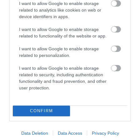
I want to allow Google to enable storage
related to analytics like cookies on web or
device identifiers in apps.
I want to allow Google to enable storage
related to functionality of the website or app.
I want to allow Google to enable storage
related to personalization.
KIRÁNDULÁS PANNONHALMA
HŐKUPOLA MAGYARORSZÁG
KÖRNYÉKÉN: TERMÉSZET,
FELETT: MI EZ A LÁTHATATLAN
I want to allow Google to enable storage
SZŐLŐ ÉS KOMLÓ
FEDŐ, ÉS MI TÖRTÉNIK
related to security, including authentication
TALÁLKOZÁSA
ALATTA A TERMÉSZETTEL?
functionality and fraud prevention, and other
user protection.
2026-08-04
2026-08-03
CONFIRM
Data Deletion
Data Access
Privacy Policy