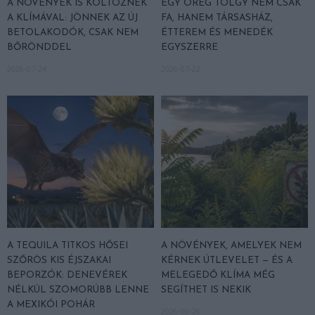
A NÖVÉNYEK IS KÖLTÖZNEK
EGY ÖREG TÖLGY NEM CSAK
A KLÍMÁVAL: JÖNNEK AZ ÚJ
FA, HANEM TÁRSASHÁZ,
BETOLAKODÓK, CSAK NEM
ÉTTEREM ÉS MENEDÉK
BŐRÖNDDEL
EGYSZERRE
2026-07-24
2026-07-22
A TEQUILA TITKOS HŐSEI
A NÖVÉNYEK, AMELYEK NEM
SZŐRÖS KIS ÉJSZAKAI
KÉRNEK ÚTLEVELET — ÉS A
BEPORZÓK: DENEVÉREK
MELEGEDŐ KLÍMA MÉG
NÉLKÜL SZOMORÚBB LENNE
SEGÍTHET IS NEKIK
A MEXIKÓI POHÁR
2026-06-26