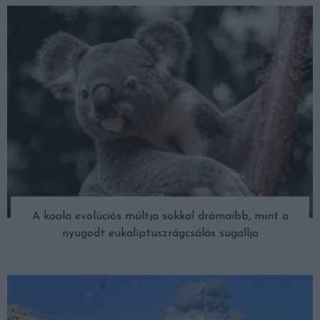
A koala evolúciós múltja sokkal drámaibb, mint a
nyugodt eukaliptuszrágcsálás sugallja