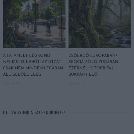
A FA, AMELY LÉGKONDI
ESŐERDŐ EURÓPÁBAN?
NÉLKÜL IS LEHŰTI AZ UTCÁT —
SKÓCIA ZÖLD ZUGÁBAN
CSAK NEM MINDEN UTCÁBAN
EZERNÉL IS TÖBB FAJ
ÁLL BELŐLE ELÉG
BUKKANT ELŐ
2026-06-05
2026-06-01
OTT VAGYUNK A FACEBOOKON IS!