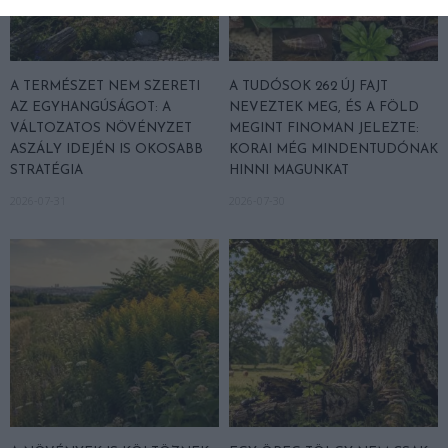
A TERMÉSZET NEM SZERETI
A TUDÓSOK 262 ÚJ FAJT
AZ EGYHANGÚSÁGOT: A
NEVEZTEK MEG, ÉS A FÖLD
VÁLTOZATOS NÖVÉNYZET
MEGINT FINOMAN JELEZTE:
ASZÁLY IDEJÉN IS OKOSABB
KORAI MÉG MINDENTUDÓNAK
STRATÉGIA
HINNI MAGUNKAT
2026-07-31
2026-07-30