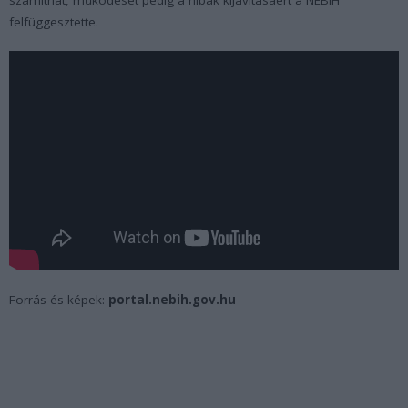
számíthat, működését pedig a hibák kijavításáért a NÉBIH
felfüggesztette.
Forrás és képek:
portal.nebih.gov.hu