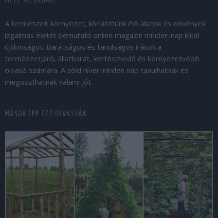
MI EZ AZ OLDAL?
A természeti környezet, körülöttünk élő állatok és növények
izgalmas életét bemutató online magazin minden nap kínál
újdonságot. Barátságos és tanulságos írások a
természetjáró, állatbarát, kertészkedő és környezetvédő
olvasó számára. A zöld hívei minden nap tanulhatnak és
megoszthatnak valami jót.
MÁSOK ÉPP EZT OLVASSÁK