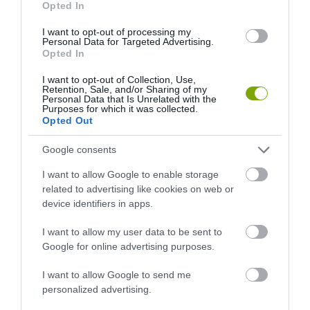
Opted In
I want to opt-out of processing my
Personal Data for Targeted Advertising.
Opted In
I want to opt-out of Collection, Use,
Retention, Sale, and/or Sharing of my
Personal Data that Is Unrelated with the
Purposes for which it was collected.
ELŐZŐ CIKK
Opted Out
SZAVAZZ MAGYARORSZÁG LEGVIRÁGOSABB TELEPÜLÉSEIRE!
Google consents
I want to allow Google to enable storage
KÖVETKEZŐ CIKK
related to advertising like cookies on web or
device identifiers in apps.
LÓTUSZ NAPOK SZEGEDEN: 2017. AUGUSZTUS 5-6.
I want to allow my user data to be sent to
Google for online advertising purposes.
HASONLÓ ÉRDEKESSÉGEK
I want to allow Google to send me
personalized advertising.