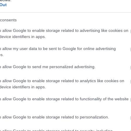
Out
consents
o allow Google to enable storage related to advertising like cookies on
ítik a sziklát, az első ismert partraszállás a 19. század
evice identifiers in apps.
ége 1811-ben kötött itt ki. Ezt követően a térképekre is
o allow my user data to be sent to Google for online advertising
onyra futott itt az SS Norge gőzös, a tragédiában 635 ember
s.
sztrófája.
to allow Google to send me personalized advertising.
égierő helikoptere landolt a kopár szigetecskén és három
akik kitűztek egy zászlót is. 1972-ben a brit parlament
o allow Google to enable storage related to analytics like cookies on
vánította a szigetet, a nyilatkozatot azonban nem fogadta el
evice identifiers in apps.
o allow Google to enable storage related to functionality of the website
o allow Google to enable storage related to personalization.
1982-ben a tengeri törvény nemzetközi ratifikációja
o allow Google to enable storage related to security, including