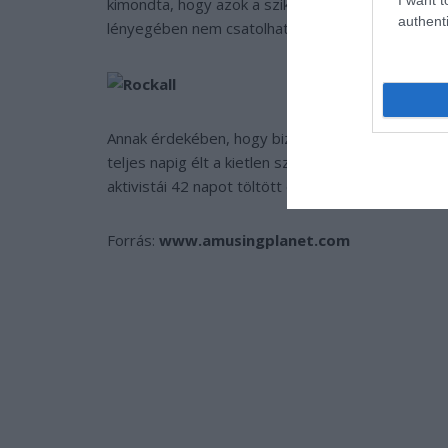
kimondta, hogy azok a sziklák, ahol emberi telepü
authenti
lényegében nem csatolhatók egy nemzethez sem
Annak érdekében, hogy bizonyítsa, az emberi élet
teljes napig élt a kietlen sziklán 1985-ben. Ezt
aktivistái 42 napot töltött el a földdarabon figyel
Forrás:
www.amusingplanet.com