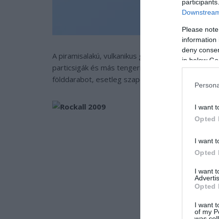
participants
Downstream 
Please note
information 
deny consent
A piramisalakú, vulkanikus gránittömb körül az óce
in below Go
particsigák és más tengeri puhatestűek jelentik.
földdarabot, esetleg szaporodásra, ha a víz nyug
Persona
I want t
Opted 
I want t
Opted 
I want 
Advertis
Opted 
I want t
of my P
was col