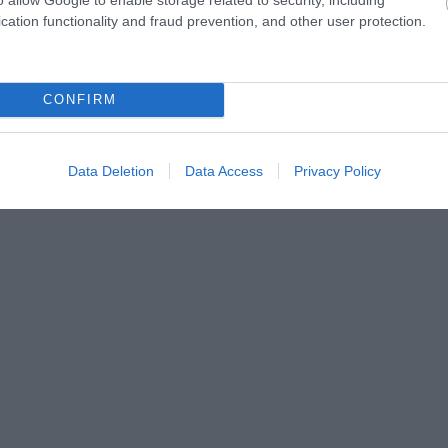
lés nem tartható fenn, sem önálló gazdasági élet,
cation functionality and fraud prevention, and other user protection.
.
CONFIRM
 itt fenntartható, egy visszavonult katona, Tom McClean 40
 a rekordot 1997-ben döntötték meg, amikor a Greenpeace
Data Deletion
Data Access
Privacy Policy
emfelhívásként.