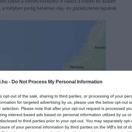
tlen sziklát a semmi közepén? A válasz a vízben és azalatt
be, a mélyben pedig hatalmas olaj- és gázkészletek lapulnak.
i.hu -
Do Not Process My Personal Information
to opt-out of the sale, sharing to third parties, or processing of your per
formation for targeted advertising by us, please use the below opt-out s
r selection. Please note that after your opt-out request is processed y
eing interest-based ads based on personal information utilized by us or
disclosed to third parties prior to your opt-out. You may separately opt-
losure of your personal information by third parties on the IAB’s list of