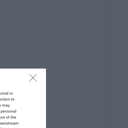
sonal or
ection to
ou may
 personal
out of the
 downstream