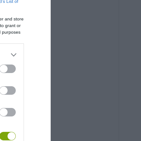
B’s List of
er and store
to grant or
ed purposes