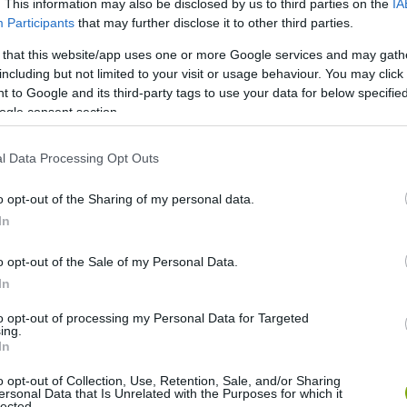
. This information may also be disclosed by us to third parties on the
IA
Participants
that may further disclose it to other third parties.
 that this website/app uses one or more Google services and may gath
including but not limited to your visit or usage behaviour. You may click 
 to Google and its third-party tags to use your data for below specifi
án igen viharos. A sziget állandó lakóit a közönséges
ogle consent section.
 Néhány tengeri madár időszakos pihenésre használja a
odt és nincsenek gigantikus hullámok.
l Data Processing Opt Outs
o opt-out of the Sharing of my personal data.
In
o opt-out of the Sale of my Personal Data.
In
to opt-out of processing my Personal Data for Targeted
ing.
In
o opt-out of Collection, Use, Retention, Sale, and/or Sharing
ersonal Data that Is Unrelated with the Purposes for which it
lected.