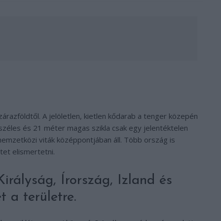
zárazföldtől. A jelöletlen, kietlen kődarab a tenger közepén
széles és 21 méter magas szikla csak egy jelentéktelen
nemzetközi viták középpontjában áll. Több ország is
tet elismertetni.
rályság, Írország, Izland és
 a területre.