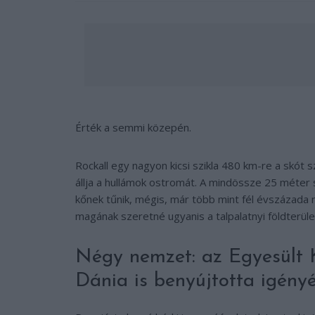
Érték a semmi közepén.
Rockall egy nagyon kicsi szikla 480 km-re a skót s
állja a hullámok ostromát. A mindössze 25 méter 
kőnek tűnik, mégis, már több mint fél évszázada 
magának szeretné ugyanis a talpalatnyi földterüle
Négy nemzet: az Egyesült Ki
Dánia is benyújtotta igényét