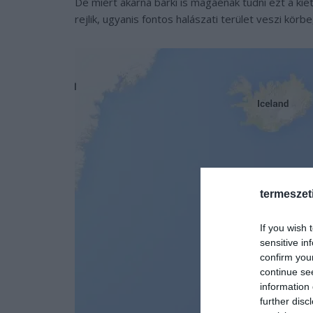
De miért akarná bárki is magáénak tudni ezt a kie
rejlik, ugyanis fontos halászati terület veszi kör
termeszet
If you wish 
sensitive in
confirm you
continue se
information 
further disc