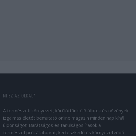
MI EZ AZ OLDAL?
A természeti környezet, körülöttünk élő állatok és növények
izgalmas életét bemutató online magazin minden nap kínál
újdonságot. Barátságos és tanulságos írások a
természetjáró, állatbarát, kertészkedő és környezetvédő