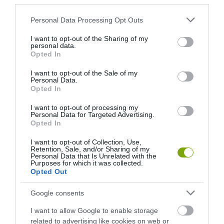
third parties.
CSODABOGÁR
KIRÁNDULÁS
ELKÉPESZTŐ FÁK, AMELYEK MINTHA EGY ÁLOMBÓL LÉPTEK
Please note that this website/app uses one or more Google
Personal Data Processing Opt Outs
VOLNA ELŐ
services and may gather and store information including but
not limited to your visit or usage behaviour. You may click to
I want to opt-out of the Sharing of my
2016-08-07
personal data.
grant or deny consent to Google and its third-party tags to
Opted In
use your data for below specified purposes in below Google
consent section.
I want to opt-out of the Sale of my
Personal Data.
…
…
1
93
94
95
101
Opted In
I want to opt-out of processing my
Personal Data for Targeted Advertising.
Opted In
I want to opt-out of Collection, Use,
Retention, Sale, and/or Sharing of my
Personal Data that Is Unrelated with the
Purposes for which it was collected.
Opted Out
Google consents
I want to allow Google to enable storage
related to advertising like cookies on web or