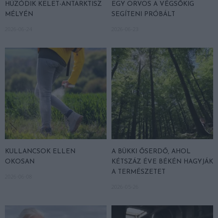
HÚZÓDIK KELET-ANTARKTISZ
EGY ORVOS A VÉGSŐKIG
MÉLYÉN
SEGÍTENI PRÓBÁLT
2026-06-24
2026-06-23
KULLANCSOK ELLEN
A BÜKKI ŐSERDŐ, AHOL
OKOSAN
KÉTSZÁZ ÉVE BÉKÉN HAGYJÁK
A TERMÉSZETET
2026-06-08
2026-05-26