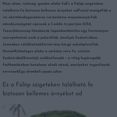
Nem álom, valóság: gomba alakú fa
Ez a Fülöp szigeteken
található fa biztosan kellemes árnyékot ad
Fiatal mangófák a
víz alatt
Madagaszkáron varázslatos majomkenyérfák
nőnek
Lenyűgöző ciprusok a Caddo tó partján (USA,
Texas)
Meseszép lilaakácok Japánban
Mintha egy festményen
szerepelnének ezek a palackfák, amelyek Szokotrában,
Jemenben találhatóak
Szivárvány kérgű eukaliptuszfák,
Hawaii
Különleges alakú a sárkány vére fa, szintén
Szokotrából
Simatűjű szálkásfenyők – a világ legöregebb
fái
Namíbiában hatalmas aloék nőnek, amelyeket tegezfának
neveznek
Egy álombéli japán juhar
Ez a Fülöp szigeteken található fa
biztosan kellemes árnyékot ad