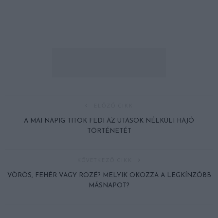
ELŐZŐ CIKK
A MAI NAPIG TITOK FEDI AZ UTASOK NÉLKÜLI HAJÓ
TÖRTÉNETÉT
KÖVETKEZŐ CIKK
VÖRÖS, FEHÉR VAGY ROZÉ? MELYIK OKOZZA A LEGKÍNZÓBB
MÁSNAPOT?