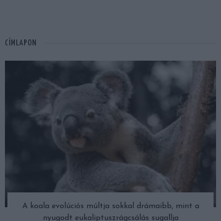
CÍMLAPON
A koala evolúciós múltja sokkal drámaibb, mint a
nyugodt eukaliptuszrágcsálás sugallja