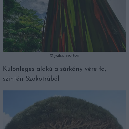
© jwilsonnorton
Különleges alakú a sárkány vére fa,
szintén Szokotrából