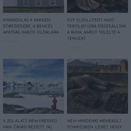
KIRÁNDULÁS A RAVAZDI
EGY ELSÜLLYEDT HAJÓ
SÖRFŐZDÉBE, A BENCÉS
TEXTILJEI ÚJRA ÖSSZEÁLLTAK:
APÁTSÁG HABOS OLDALÁRA
A RUHA, AMELY TÚLÉLTE A
TENGERT
2026-08-04
2026-06-29
A JÉG ALATT NEM ÜRESSÉG
NEM MINDENKI MENEKÜLT
VAN: ÓRIÁSI REJTETT TÁJ
POMPEJIBEN: LEHET, HOGY