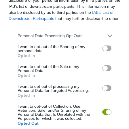
disclosure of your personal information by third parties on the
© Kayla Stevenson
IAB’s list of downstream participants. This information may
also be disclosed by us to third parties on the
IAB’s List of
Downstream Participants
that may further disclose it to other
Egy álombéli japán juhar
third parties.
Please note that this website/app uses one or more Google
Personal Data Processing Opt Outs
services and may gather and store information including but
not limited to your visit or usage behaviour. You may click to
I want to opt-out of the Sharing of my
personal data.
grant or deny consent to Google and its third-party tags to
Opted In
use your data for below specified purposes in below Google
consent section.
I want to opt-out of the Sale of my
Personal Data.
Opted In
I want to opt-out of processing my
Personal Data for Targeted Advertising.
Opted In
I want to opt-out of Collection, Use,
© Lewis Carlyle
Retention, Sale, and/or Sharing of my
Personal Data that Is Unrelated with the
Purposes for which it was collected.
Opted Out