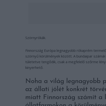
Szörnyrókák.
Finnország Európa legnagyobb rókaprém termelője,
szörnyű körülmények között. A bundaipar számára 
túletetve tengődik, csak a megfelelő szőrme lény
kinyerhető.
Noha a világ legnagyobb p
az állati jólét konkrét tör
miatt Finnország számít a 
állatfarmokon a körülmény