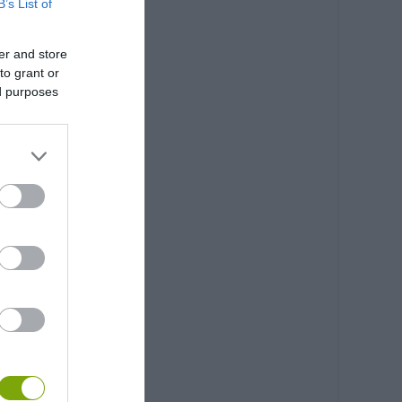
B’s List of
er and store
to grant or
ed purposes