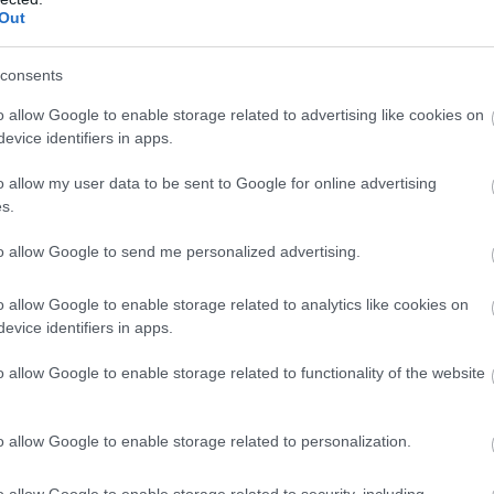
Out
consents
o allow Google to enable storage related to advertising like cookies on
evice identifiers in apps.
o allow my user data to be sent to Google for online advertising
s.
to allow Google to send me personalized advertising.
o allow Google to enable storage related to analytics like cookies on
evice identifiers in apps.
o allow Google to enable storage related to functionality of the website
 Igazságot az állatoknak) 2016-ban sokkolta először a világot
, amelyek akár 18 kg-ot is nyomtak (ez ötszöröse a vadon
o allow Google to enable storage related to personalization.
k apró fémketreceikben.
o allow Google to enable storage related to security, including