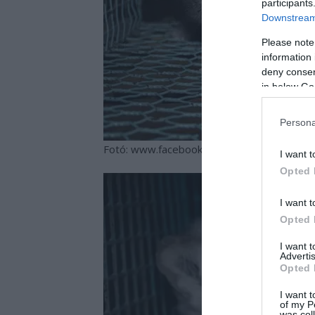
participants
Downstream 
Please note
information 
deny consent
in below Go
Persona
Fotó: www.facebook.com/oikeuttaelaimille
I want t
Opted 
I want t
Opted 
I want 
Advertis
Opted 
I want t
of my P
was col