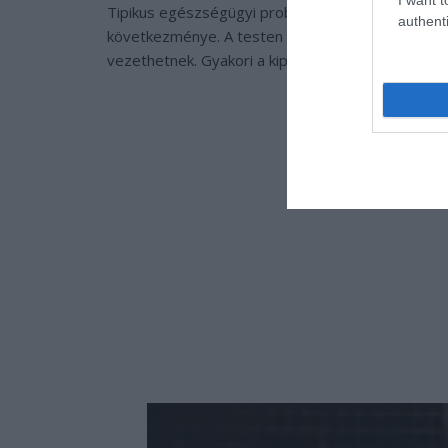
Tipikus egészségügyi problémáik közé tartoznak a 
authenti
következménye. A testen lévő bőrredők bőrgyul
vezethetnek. Gyakori a kipirosodott szem is a fer