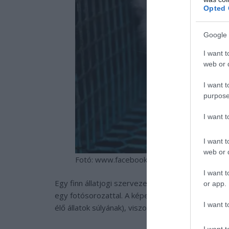
Opted 
Google 
I want t
web or d
I want t
purpose
I want 
I want t
web or d
Fotó: www.facebook.com/oikeuttaelaimille
I want t
Egy finn állatjogi szervezet (
Oikeutta eläimille
,
or app.
egy fotósorozattal. A képeken sarki rókák voltak
I want t
élő állatok súlyának), viszont mozdulni sem tudta
I want t