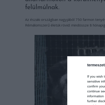
felülmúlnak.
Az északi országban nagyjából 750 farmon tenyészt
Rémálomszerű életük rövid: mindössze 8 hónapig
termeszet
If you wish 
sensitive in
confirm you
continue se
information 
further disc