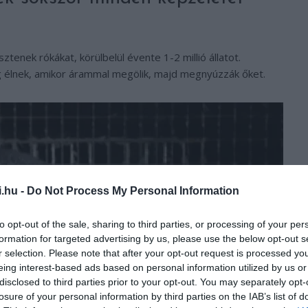
enek rókákat, körülbelül évente 1-2 millió állatot.
 élnek, amikor árammal megölik, majd megnyúzzák őket.
i.hu -
Do Not Process My Personal Information
to opt-out of the sale, sharing to third parties, or processing of your per
formation for targeted advertising by us, please use the below opt-out s
r selection. Please note that after your opt-out request is processed y
eing interest-based ads based on personal information utilized by us or
disclosed to third parties prior to your opt-out. You may separately opt-
losure of your personal information by third parties on the IAB’s list of