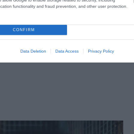
hajlított lábak, ami a túlsúly és a mozgáshiány
cation functionality and fraud prevention, and other user protection.
ladást okozhatnak és laza, megereszkedett szemhéjhoz
tőzések miatt.
CONFIRM
Data Deletion
Data Access
Privacy Policy