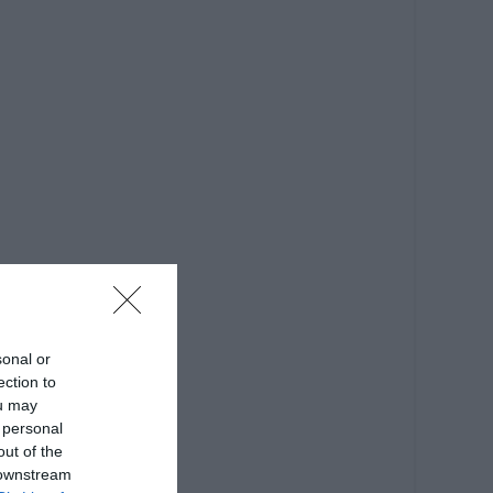
sonal or
ection to
ou may
 personal
out of the
 downstream