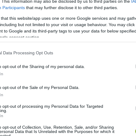
. This information may also be disclosed by us to third parties on the
IA
Participants
that may further disclose it to other third parties.
 that this website/app uses one or more Google services and may gath
including but not limited to your visit or usage behaviour. You may click 
 to Google and its third-party tags to use your data for below specifi
ogle consent section.
l Data Processing Opt Outs
o opt-out of the Sharing of my personal data.
In
o opt-out of the Sale of my Personal Data.
In
to opt-out of processing my Personal Data for Targeted
ing.
In
o opt-out of Collection, Use, Retention, Sale, and/or Sharing
ersonal Data that Is Unrelated with the Purposes for which it
lected.