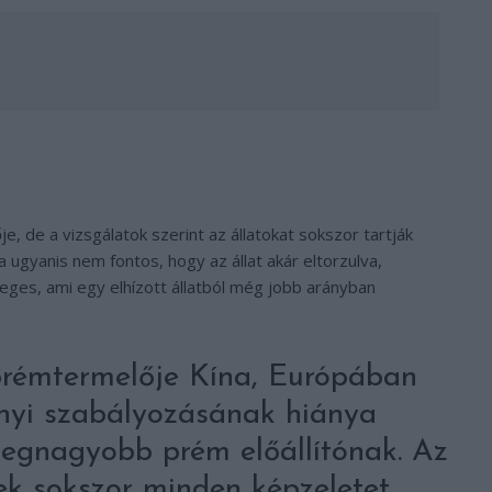
 de a vizsgálatok szerint az állatokat sokszor tartják
ugyanis nem fontos, hogy az állat akár eltorzulva,
eges, ami egy elhízott állatból még jobb arányban
rémtermelője Kína, Európában
vényi szabályozásának hiánya
legnagyobb prém előállítónak. Az
ek sokszor minden képzeletet