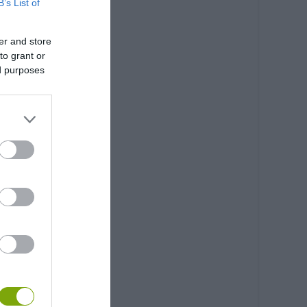
B’s List of
er and store
to grant or
ed purposes