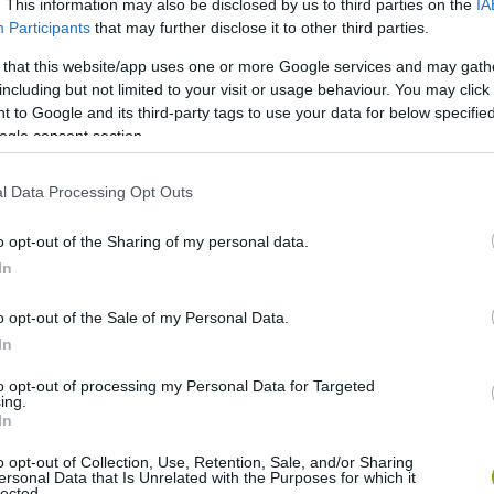
. This information may also be disclosed by us to third parties on the
IA
Participants
that may further disclose it to other third parties.
 that this website/app uses one or more Google services and may gath
including but not limited to your visit or usage behaviour. You may click 
 to Google and its third-party tags to use your data for below specifi
ogle consent section.
l Data Processing Opt Outs
o opt-out of the Sharing of my personal data.
In
o opt-out of the Sale of my Personal Data.
In
to opt-out of processing my Personal Data for Targeted
ing.
In
o opt-out of Collection, Use, Retention, Sale, and/or Sharing
ersonal Data that Is Unrelated with the Purposes for which it
lected.