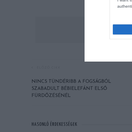
authenti
ELŐZŐ CIKK
NINCS TÜNDÉRIBB A FOGSÁGBÓL
SZABADULT BÉBIELEFÁNT ELSŐ
FÜRDŐZÉSÉNÉL
HASONLÓ ÉRDEKESSÉGEK