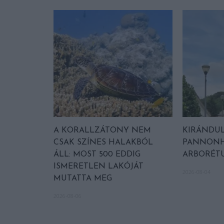
A KORALLZÁTONY NEM
KIRÁNDUL
CSAK SZÍNES HALAKBÓL
PANNONH
ÁLL: MOST 500 EDDIG
ARBORÉT
ISMERETLEN LAKÓJÁT
2026-08-04
MUTATTA MEG
2026-08-06