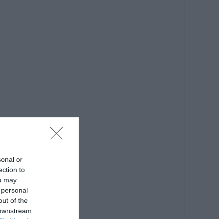
sonal or
ection to
ou may
 personal
out of the
 downstream