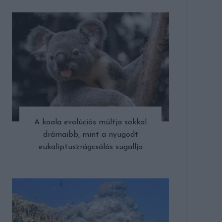
A koala evolúciós múltja sokkal
drámaibb, mint a nyugodt
eukaliptuszrágcsálás sugallja