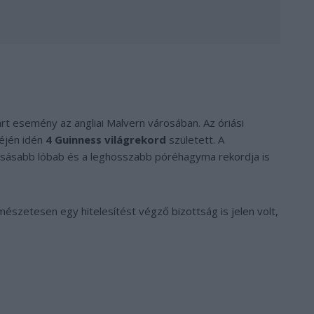
t esemény az angliai Malvern városában. Az óriási
éjén idén
4 Guinness világrekord
született. A
zsásabb lóbab és a leghosszabb póréhagyma rekordja is
észetesen egy hitelesítést végző bizottság is jelen volt,