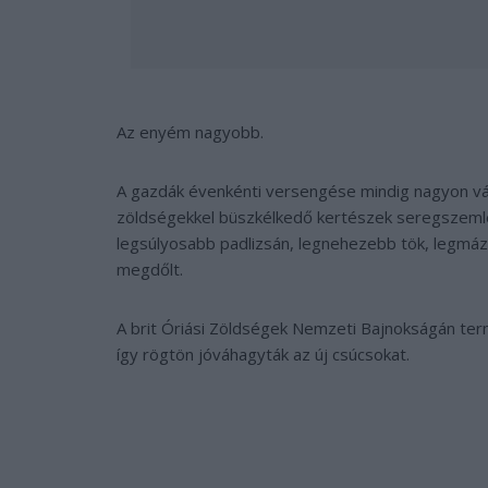
Az enyém nagyobb.
A gazdák évenkénti versengése mindig nagyon vár
zöldségekkel büszkélkedő kertészek seregszeml
legsúlyosabb padlizsán, legnehezebb tök, legmá
megdőlt.
A brit Óriási Zöldségek Nemzeti Bajnokságán term
így rögtön jóváhagyták az új csúcsokat.