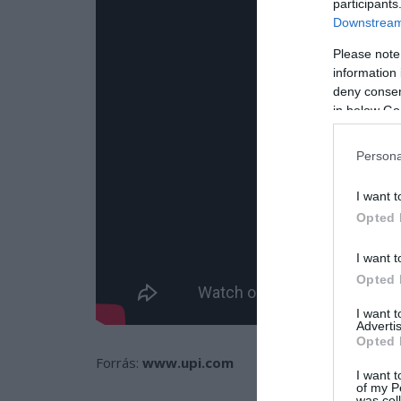
participants
Downstream 
Please note
information 
deny consent
in below Go
Persona
I want t
Opted 
I want t
Opted 
I want 
Advertis
Opted 
Forrás:
www.upi.com
I want t
of my P
was col