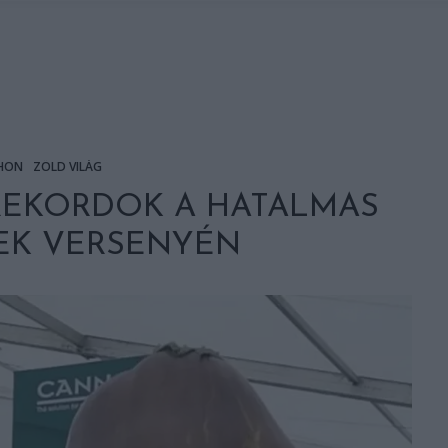
HON
ZÖLD VILÁG
REKORDOK A HATALMAS
EK VERSENYÉN