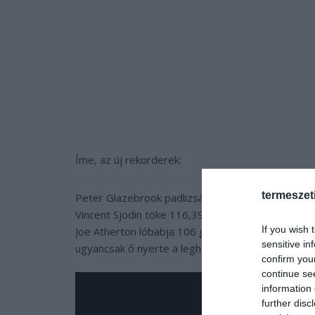
Íme, az új rekorderek:
termeszet
Peter Glazebrook padlizsánja 3,118 kg,
Vincent Sjodin töke 116,397 kg,
If you wish 
Joe Atherton lóbabja 106 g,
sensitive in
ugyancsak ő nyerte a leghosszabb póré címet is
confirm you
continue se
information 
further disc