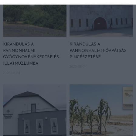
KIRÁNDULÁS A
KIRÁNDULÁS A
PANNONHALMI
PANNONHALMI FŐAPÁTSÁG
GYÓGYNÖVÉNYKERTBE ÉS
PINCÉSZETÉBE
ILLATMÚZEUMBA
2026-08-04
2026-08-04