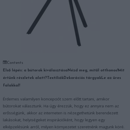
Contents
Első lépés: a bútorok kiválasztása
Nézd meg, mitől otthonos!
Mit
értünk részletek alatt?
Textíliák
Dekorációs tárgyak
Le az üres
falakkal!
Érdemes valamilyen koncepciót szem előtt tartani, amikor
bútorokat választunk. Ha úgy érezzük, hogy ez annyira nem az
erősségünk, akkor az interneten is nézegethetünk berendezett
lakásokat, helyiségeket inspirációként, hogy legyen egy
elképzelésünk arról, milyen környezetet szeretnénk magunk köré.