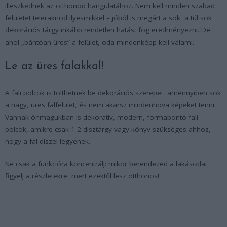
illeszkednek az otthonod hangulatához. Nem kell minden szabad
felületet teleraknod ilyesmikkel – jóból is megárt a sok, a túl sok
dekorációs tárgy inkább rendetlen hatást fog eredményezni. De
ahol „bántóan üres” a felület, oda mindenképp kell valami.
Le az üres falakkal!
A fali polcok is tölthetnek be dekorációs szerepet, amennyiben sok
a nagy, üres falfelület, és nem akarsz mindenhova képeket tenni.
Vannak önmagukban is dekoratív, modern, formabontó fali
polcok, amikre csak 1-2 dísztárgy vagy könyv szükséges ahhoz,
hogy a fal díszei legyenek.
Ne csak a funkcióra koncentrálj: mikor berendezed a lakásodat,
figyelj a részletekre, mert ezektől lesz otthonos!