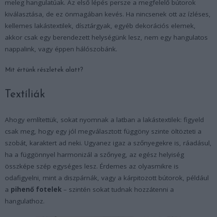
meleg hangulatúak. Az első lépés persze a megfelelő bútorok
kiválasztása, de ez önmagában kevés. Ha nincsenek ott az ízléses,
kellemes lakástextilek, dísztárgyak, egyéb dekorációs elemek,
akkor csak egy berendezett helységünk lesz, nem egy hangulatos
nappalink, vagy éppen hálószobánk.
Mit értünk részletek alatt?
Textíliák
Ahogy említettük, sokat nyomnak a latban a lakástextilek: figyeld
csak meg, hogy egy jól megválasztott függöny szinte öltözteti a
szobát, karaktert ad neki. Ugyanez igaz a szőnyegekre is, ráadásul,
ha a függönnyel harmonizál a szőnyeg, az egész helyiség
összképe szép egységes lesz. Érdemes az olyasmikre is
odafigyelni, mint a diszpárnák, vagy a kárpitozott bútorok, például
a
pihenő fotelek
– szintén sokat tudnak hozzátenni a
hangulathoz.