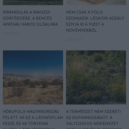
KIRÁNDULÁS A RAVAZDI
NEM CSAK A FÖLD
SÖRFŐZDÉBE, A BENCÉS
SZOMJAZIK: LÉGKÖRI ASZÁLY
APÁTSÁG HABOS OLDALÁRA
SZÍVJA KI A VIZET A
NÖVÉNYEKBŐL
2026-08-04
2026-08-04
HŐKUPOLA MAGYARORSZÁG
A TERMÉSZET NEM SZERETI
FELETT: MI EZ A LÁTHATATLAN
AZ EGYHANGÚSÁGOT: A
FEDŐ, ÉS MI TÖRTÉNIK
VÁLTOZATOS NÖVÉNYZET