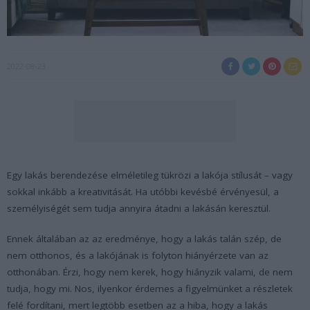
2022-08-23
Egy lakás berendezése elméletileg tükrözi a lakója stílusát – vagy
sokkal inkább a kreativitását. Ha utóbbi kevésbé érvényesül, a
személyiségét sem tudja annyira átadni a lakásán keresztül.
Ennek általában az az eredménye, hogy a lakás talán szép, de
nem otthonos, és a lakójának is folyton hiányérzete van az
otthonában. Érzi, hogy nem kerek, hogy hiányzik valami, de nem
tudja, hogy mi. Nos, ilyenkor érdemes a figyelmünket a részletek
felé fordítani, mert legtöbb esetben az a hiba, hogy a lakás