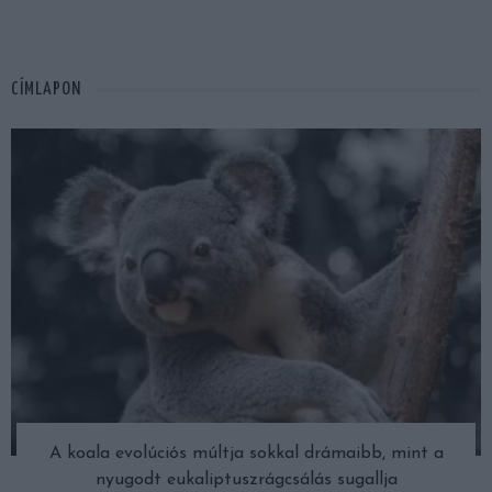
CÍMLAPON
A koala evolúciós múltja sokkal drámaibb, mint a
nyugodt eukaliptuszrágcsálás sugallja