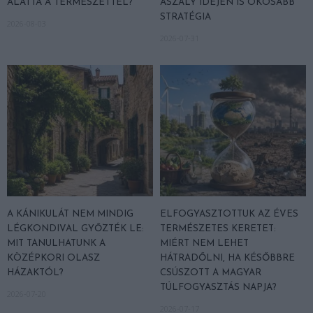
ALATTA A TERMÉSZETTEL?
ASZÁLY IDEJÉN IS OKOSABB
STRATÉGIA
2026-08-03
2026-07-31
A KÁNIKULÁT NEM MINDIG
ELFOGYASZTOTTUK AZ ÉVES
LÉGKONDIVAL GYŐZTÉK LE:
TERMÉSZETES KERETET:
MIT TANULHATUNK A
MIÉRT NEM LEHET
KÖZÉPKORI OLASZ
HÁTRADŐLNI, HA KÉSŐBBRE
HÁZAKTÓL?
CSÚSZOTT A MAGYAR
TÚLFOGYASZTÁS NAPJA?
2026-07-20
2026-07-17