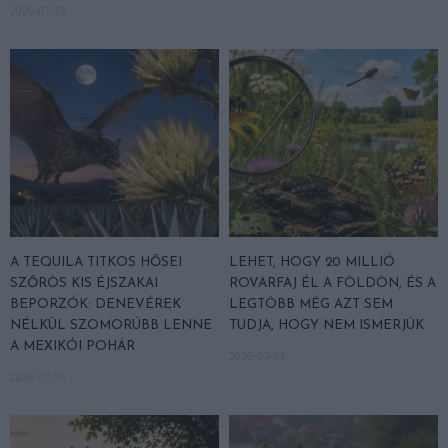
2026-07-15
A TEQUILA TITKOS HŐSEI
LEHET, HOGY 20 MILLIÓ
SZŐRÖS KIS ÉJSZAKAI
ROVARFAJ ÉL A FÖLDÖN, ÉS A
BEPORZÓK: DENEVÉREK
LEGTÖBB MÉG AZT SEM
NÉLKÜL SZOMORÚBB LENNE
TUDJA, HOGY NEM ISMERJÜK
A MEXIKÓI POHÁR
2026-07-03
2026-07-10