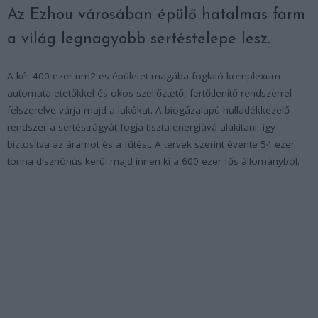
Az Ezhou városában épülő hatalmas farm
a világ legnagyobb sertéstelepe lesz.
A két 400 ezer nm2-es épületet magába foglaló komplexum
automata etetőkkel és okos szellőztető, fertőtlenítő rendszerrel
felszerelve várja majd a lakókat. A biogázalapú hulladékkezelő
rendszer a sertéstrágyát fogja tiszta energiává alakítani, így
biztosítva az áramot és a fűtést. A tervek szerint évente 54 ezer
tonna disznóhús kerül majd innen ki a 600 ezer fős állományból.