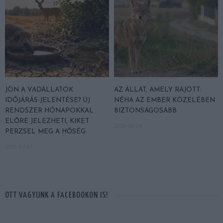
JÖN A VADÁLLATOK
AZ ÁLLAT, AMELY RÁJÖTT:
IDŐJÁRÁS-JELENTÉSE? ÚJ
NÉHA AZ EMBER KÖZELÉBEN
RENDSZER HÓNAPOKKAL
BIZTONSÁGOSABB
ELŐRE JELEZHETI, KIKET
2026-06-24
PERZSEL MEG A HŐSÉG
2026-07-01
OTT VAGYUNK A FACEBOOKON IS!