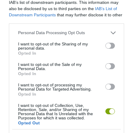
IAB’s list of downstream participants. This information may
also be disclosed by us to third parties on the
IAB’s List of
Downstream Participants
that may further disclose it to other
third parties.
Please note that this website/app uses one or more Google
Personal Data Processing Opt Outs
services and may gather and store information including but
A KORALLZÁTONY NEM CSAK
HŐKUPOLA MAGYARORSZÁG
not limited to your visit or usage behaviour. You may click to
I want to opt-out of the Sharing of my
personal data.
SZÍNES HALAKBÓL ÁLL: MOST
FELETT: MI EZ A LÁTHATATLAN
grant or deny consent to Google and its third-party tags to
Opted In
500 EDDIG ISMERETLEN
FEDŐ, ÉS MI TÖRTÉNIK
use your data for below specified purposes in below Google
LAKÓJÁT MUTATTA MEG
ALATTA A TERMÉSZETTEL?
consent section.
I want to opt-out of the Sale of my
Personal Data.
2026-08-06
2026-08-03
Opted In
I want to opt-out of processing my
Personal Data for Targeted Advertising.
Opted In
I want to opt-out of Collection, Use,
Retention, Sale, and/or Sharing of my
Personal Data that Is Unrelated with the
Purposes for which it was collected.
Opted Out