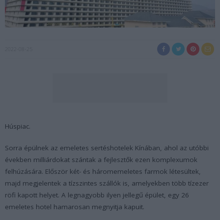
2022-08-25
Húspiac.
Sorra épülnek az emeletes sertéshotelek Kínában, ahol az utóbbi
években milliárdokat szántak a fejlesztők ezen komplexumok
felhúzására. Először két- és háromemeletes farmok létesültek,
majd megjelentek a tízszintes szállók is, amelyekben több tízezer
röfi kapott helyet. A legnagyobb ilyen jellegű épület, egy 26
emeletes hotel hamarosan megnyitja kapuit.