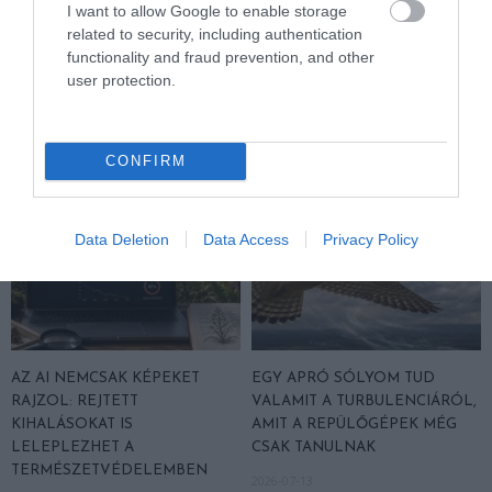
I want to allow Google to enable storage
MACSKA LELETE – AZTÁN
PRÓBÁL: ÍGY SEGÍTHETI AZ AI
related to security, including authentication
VALAKI VÉGRE RÁNÉZETT
A VADÁLLATOK VÉDELMÉT
functionality and fraud prevention, and other
RENDESEN
2026-07-27
user protection.
2026-07-28
CONFIRM
Data Deletion
Data Access
Privacy Policy
AZ AI NEMCSAK KÉPEKET
EGY APRÓ SÓLYOM TUD
RAJZOL: REJTETT
VALAMIT A TURBULENCIÁRÓL,
KIHALÁSOKAT IS
AMIT A REPÜLŐGÉPEK MÉG
LELEPLEZHET A
CSAK TANULNAK
TERMÉSZETVÉDELEMBEN
2026-07-13