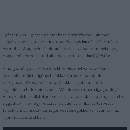
Egészen 2019-ig ezek az emeletes disznófarmok Kínában
illegálisak voltak, de az afrikai sertéspestis kitörése feltornázta a
disznóhús árát, ezért feloldották a tiltást abban reménykedve,
hogy a hústermelést tudják növelni a kereset kielégítésére.
A hagyományos sertéstelepekhez viszonyítva ez az épület
kevesebb területet igényel, sokkal környezetbarátabb,
energiatakarékosabb és a forrásokkal is jobban spórol –
legalábbis a befektető szerint. Mások viszont nem így gondolják.
Vannak, akik az állatok jóléte mellett a farmok biztonsága miatt is
aggódnak, mert egy fertőzés, például az afrikai sertéspestis
felbukkanása esetén tömeges veszteségekkel kell számolni az
ilyen malachotelekben.