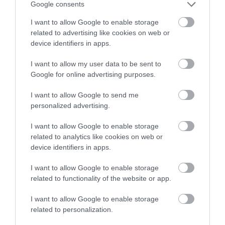
Google consents
NEM CSAK A RITKASÁGOK
A TUDÓSOK 262 ÚJ FAJT
I want to allow Google to enable storage
BAJBAN VANNAK: A
NEVEZTEK MEG, ÉS A FÖLD
related to advertising like cookies on web or
HÉTKÖZNAPI MADARAK ÉS
MEGINT FINOMAN JELEZTE:
device identifiers in apps.
PILLANGÓK CSENDES
KORAI MÉG MINDENTUDÓNAK
ELTŰNÉSE A NAGYOBB
HINNI MAGUNKAT
I want to allow my user data to be sent to
VÉSZJEL
Google for online advertising purposes.
2026-07-30
2026-08-03
I want to allow Google to send me
personalized advertising.
I want to allow Google to enable storage
related to analytics like cookies on web or
device identifiers in apps.
I want to allow Google to enable storage
related to functionality of the website or app.
I want to allow Google to enable storage
related to personalization.
ÖTVEN ÉVIG ROSSZ NÉVEN
A VADKAMERA EDDIG NÉZETT,
LAPULT EGY KARDFOGÚ
MOST MÁR GONDOLKODNI IS