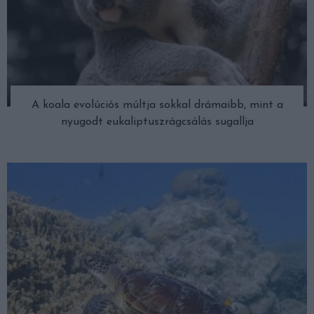
A koala evolúciós múltja sokkal drámaibb, mint a
nyugodt eukaliptuszrágcsálás sugallja