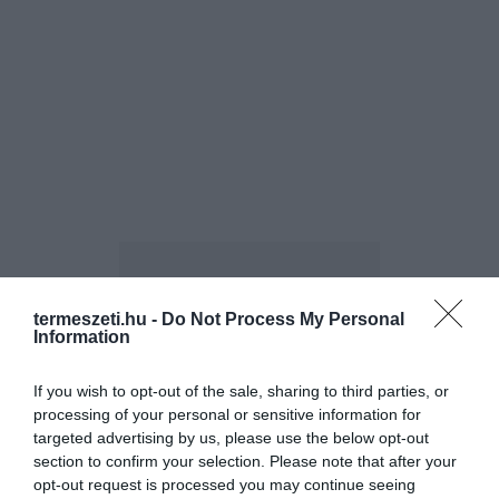
termeszeti.hu -
Do Not Process My Personal
Information
ELŐZŐ CIKK
If you wish to opt-out of the sale, sharing to third parties, or
KAKTUSZOK A KISKUNSÁG HOMOKBUCKÁIN: TERJEDŐ
processing of your personal or sensitive information for
FAJOKKAL HARCOLNAK A SZAKEMBEREK
targeted advertising by us, please use the below opt-out
section to confirm your selection. Please note that after your
opt-out request is processed you may continue seeing
KÖVETKEZŐ CIKK