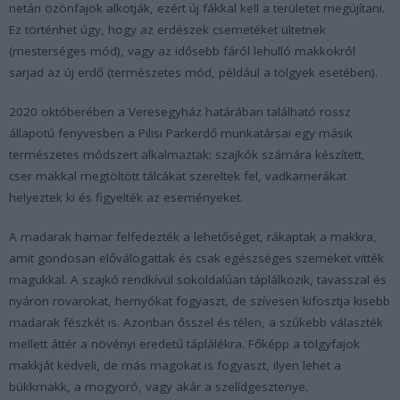
netán özönfajok alkotják, ezért új fákkal kell a területet megújítani.
Ez történhet úgy, hogy az erdészek csemetéket ültetnek
(mesterséges mód), vagy az idősebb fáról lehulló makkokról
sarjad az új erdő (természetes mód, például a tölgyek esetében).
2020 októberében a Veresegyház határában található rossz
állapotú fenyvesben a Pilisi Parkerdő munkatársai egy másik
természetes módszert alkalmaztak: szajkók számára készített,
cser makkal megtöltött tálcákat szereltek fel, vadkamerákat
helyeztek ki és figyelték az eseményeket.
A madarak hamar felfedezték a lehetőséget, rákaptak a makkra,
amit gondosan előválogattak és csak egészséges szemeket vitték
magukkal. A szajkó rendkívül sokoldalúan táplálkozik, tavasszal és
nyáron rovarokat, hernyókat fogyaszt, de szívesen kifosztja kisebb
madarak fészkét is. Azonban ősszel és télen, a szűkebb választék
mellett áttér a növényi eredetű táplálékra. Főképp a tölgyfajok
makkját kedveli, de más magokat is fogyaszt, ilyen lehet a
bükkmakk, a mogyoró, vagy akár a szelídgesztenye.