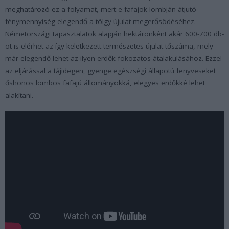
meghatározó ez a folyamat, mert e fafajok lombján átjutó
fénymennyiség elegendő a tölgy újulat megerősödéséhez.
Németországi tapasztalatok alapján hektáronként akár 600-700 db-
ot is elérhet az így keletkezett természetes újulat tőszáma, mely
már elegendő lehet az ilyen erdők fokozatos átalakulásához. Ezzel
az eljárással a tájidegen, gyenge egészségi állapotú fenyveseket
őshonos lombos fafajú állományokká, elegyes erdőkké lehet
alakítani.