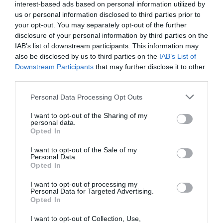
interest-based ads based on personal information utilized by
us or personal information disclosed to third parties prior to
LOMBOK KÖZÖTT TEKERHETÜNK A BELGA ERDŐBEN
your opt-out. You may separately opt-out of the further
disclosure of your personal information by third parties on the
IAB’s list of downstream participants. This information may
HASONLÓ ÉRDEKESSÉGEK
also be disclosed by us to third parties on the
IAB’s List of
Downstream Participants
that may further disclose it to other
third parties.
Please note that this website/app uses one or more Google
Personal Data Processing Opt Outs
services and may gather and store information including but
not limited to your visit or usage behaviour. You may click to
I want to opt-out of the Sharing of my
personal data.
grant or deny consent to Google and its third-party tags to
Opted In
use your data for below specified purposes in below Google
consent section.
I want to opt-out of the Sale of my
Personal Data.
Opted In
I want to opt-out of processing my
A KOALA EVOLÚCIÓS MÚLTJA
A KORALLZÁTONY NEM CSAK
Personal Data for Targeted Advertising.
SOKKAL DRÁMAIBB, MINT A
SZÍNES HALAKBÓL ÁLL: MOST
Opted In
NYUGODT
500 EDDIG ISMERETLEN
EUKALIPTUSZRÁGCSÁLÁS
LAKÓJÁT MUTATTA MEG
I want to opt-out of Collection, Use,