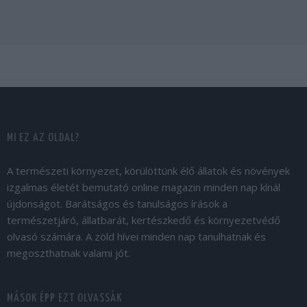
MI EZ AZ OLDAL?
A természeti környezet, körülöttünk élő állatok és növények
izgalmas életét bemutató online magazin minden nap kínál
újdonságot. Barátságos és tanulságos írások a
természetjáró, állatbarát, kertészkedő és környezetvédő
olvasó számára. A zöld hívei minden nap tanulhatnak és
megoszthatnak valami jót.
MÁSOK ÉPP EZT OLVASSÁK