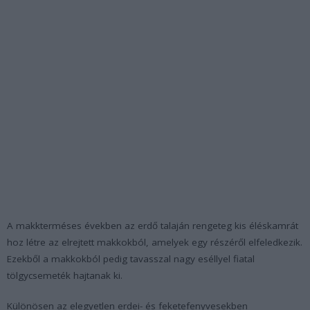
A makkterméses években az erdő talaján rengeteg kis éléskamrát
hoz létre az elrejtett makkokból, amelyek egy részéről elfeledkezik.
Ezekből a makkokból pedig tavasszal nagy eséllyel fiatal
tölgycsemeték hajtanak ki.
Különösen az elegyetlen erdei- és feketefenyvesekben