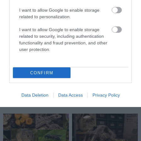
I want to allow Google to enable storage
related to personalization.
I want to allow Google to enable storage
related to security, including authentication
functionality and fraud prevention, and other
user protection.
NEM CSAK A RITKASÁGOK
A TERMÉSZET NEM SZERETI
BAJBAN VANNAK: A
AZ EGYHANGÚSÁGOT: A
HÉTKÖZNAPI MADARAK ÉS
VÁLTOZATOS NÖVÉNYZET
CONFIRM
PILLANGÓK CSENDES
ASZÁLY IDEJÉN IS OKOSABB
ELTŰNÉSE A NAGYOBB
STRATÉGIA
VÉSZJEL
2026-07-31
Data Deletion
Data Access
Privacy Policy
2026-08-03