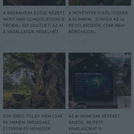
A VADKAMERA EDDIG NÉZETT,
A NÖVÉNYEK IS KÖLTÖZNEK
MOST MÁR GONDOLKODNI IS
A KLÍMÁVAL: JÖNNEK AZ ÚJ
PRÓBÁL: ÍGY SEGÍTHETI AZ AI
BETOLAKODÓK, CSAK NEM
A VADÁLLATOK VÉDELMÉT
BŐRÖNDDEL
2026-07-27
2026-07-24
EGY ÖREG TÖLGY NEM CSAK
AZ AI NEMCSAK KÉPEKET
FA, HANEM TÁRSASHÁZ,
RAJZOL: REJTETT
ÉTTEREM ÉS MENEDÉK
KIHALÁSOKAT IS