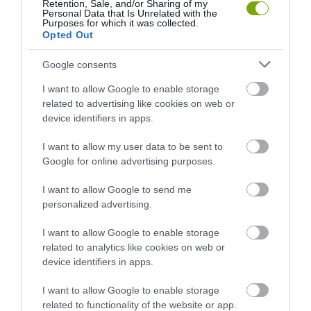
Retention, Sale, and/or Sharing of my
SUGALLJA
2026-08-06
Personal Data that Is Unrelated with the
Purposes for which it was collected.
2026-08-07
Opted Out
Google consents
I want to allow Google to enable storage
related to advertising like cookies on web or
device identifiers in apps.
I want to allow my user data to be sent to
Google for online advertising purposes.
I want to allow Google to send me
KIRÁNDULÁS PANNONHALMA
HŐKUPOLA MAGYARORSZÁG
personalized advertising.
KÖRNYÉKÉN: TERMÉSZET,
FELETT: MI EZ A LÁTHATATLAN
SZŐLŐ ÉS KOMLÓ
FEDŐ, ÉS MI TÖRTÉNIK
I want to allow Google to enable storage
TALÁLKOZÁSA
ALATTA A TERMÉSZETTEL?
related to analytics like cookies on web or
device identifiers in apps.
2026-08-04
2026-08-03
I want to allow Google to enable storage
related to functionality of the website or app.