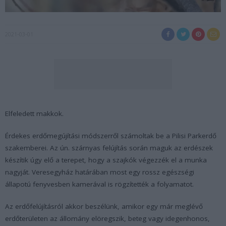
2021-03-01
Elfeledett makkok.
Érdekes erdőmegújítási módszerről számoltak be a Pilisi Parkerdő
szakemberei. Az ún. szárnyas felújítás során maguk az erdészek
készítik úgy elő a terepet, hogy a szajkók végezzék el a munka
nagyját. Veresegyház határában most egy rossz egészségi
állapotú fenyvesben kamerával is rögzítették a folyamatot.
Az erdőfelújításról akkor beszélünk, amikor egy már meglévő
erdőterületen az állomány elöregszik, beteg vagy idegenhonos,