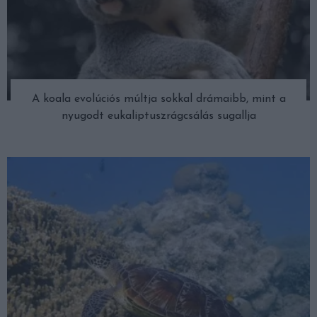
A koala evolúciós múltja sokkal drámaibb, mint a
nyugodt eukaliptuszrágcsálás sugallja