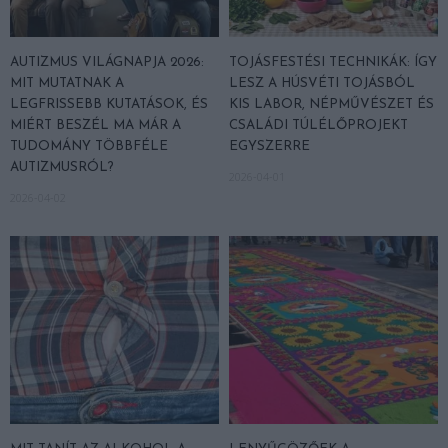
AUTIZMUS VILÁGNAPJA 2026:
TOJÁSFESTÉSI TECHNIKÁK: ÍGY
MIT MUTATNAK A
LESZ A HÚSVÉTI TOJÁSBÓL
LEGFRISSEBB KUTATÁSOK, ÉS
KIS LABOR, NÉPMŰVÉSZET ÉS
MIÉRT BESZÉL MA MÁR A
CSALÁDI TÚLÉLŐPROJEKT
TUDOMÁNY TÖBBFÉLE
EGYSZERRE
AUTIZMUSRÓL?
2026-04-01
2026-04-02