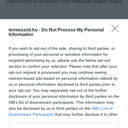
LENYŰGÖZŐ A VILÁGÍTANI TUDÓ PARÁZSBOGARAK CSÁPJA
HASONLÓ ÉRDEKESSÉGEK
termeszeti.hu -
Do Not Process My Personal
Information
If you wish to opt-out of the sale, sharing to third parties, or
processing of your personal or sensitive information for
targeted advertising by us, please use the below opt-out
section to confirm your selection. Please note that after your
opt-out request is processed you may continue seeing
interest-based ads based on personal information utilized by
us or personal information disclosed to third parties prior to
your opt-out. You may separately opt-out of the further
disclosure of your personal information by third parties on the
EGY ELSÜLLYEDT HAJÓ
NEM MINDENKI MENEKÜLT
IAB’s list of downstream participants. This information may
TEXTILJEI ÚJRA ÖSSZEÁLLTAK:
POMPEJIBEN: LEHET, HOGY
also be disclosed by us to third parties on the
IAB’s List of
A RUHA, AMELY TÚLÉLTE A
EGY ORVOS A VÉGSŐKIG
Downstream Participants
that may further disclose it to other
TENGERT
SEGÍTENI PRÓBÁLT
third parties.
2026-06-29
2026-06-23