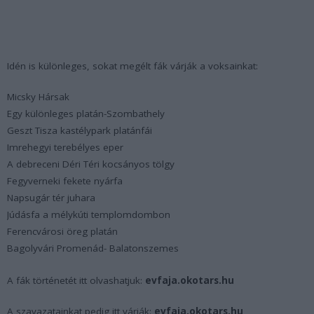
Idén is különleges, sokat megélt fák várják a voksainkat:
Micsky Hársak
Egy különleges platán-Szombathely
Geszt Tisza kastélypark platánfái
Imrehegyi terebélyes eper
A debreceni Déri Téri kocsányos tölgy
Fegyverneki fekete nyárfa
Napsugár tér juhara
Júdásfa a mélykúti templomdombon
Ferencvárosi öreg platán
Bagolyvári Promenád- Balatonszemes
A fák történetét itt olvashatjuk:
evfaja.okotars.hu
A szavazatainkat pedig itt várják:
evfaja.okotars.hu