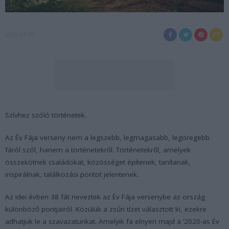
2020-07-19
Szívhez szóló történetek.
Az Év Fája verseny nem a legszebb, legmagasabb, legöregebb
fáról szól, hanem a történetekről. Történetekről, amelyek
összekötnek családokat, közösséget építenek, tanítanak,
inspirálnak, találkozási pontot jelentenek.
Az idei évben 38 fát neveztek az Év Fája versenybe az ország
különböző pontjairól. Közülük a zsűri tízet választott ki, ezekre
adhatjuk le a szavazatunkat. Amelyik fa elnyeri majd a ’2020-as Év