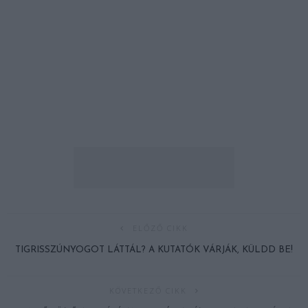
ELŐZŐ CIKK
TIGRISSZÚNYOGOT LÁTTÁL? A KUTATÓK VÁRJÁK, KÜLDD BE!
KÖVETKEZŐ CIKK