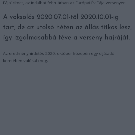
Fája’ címet, az indulhat februárban az Európai Év Fája versenyen.
A voksolás 2020.07.01-től 2020.10.01-ig
tart, de az utolsó héten az állás titkos lesz,
így izgalmasabbá téve a verseny hajráját.
Az eredményhirdetés 2020. október közepén egy díjátadó
keretében valósul meg.