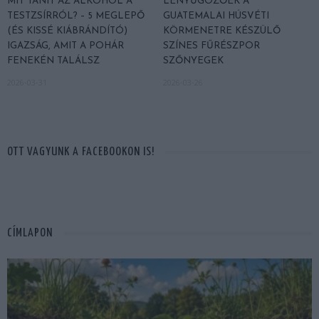
MIT TANÍT AZ ALKOHOL A
LENYŰGÖZŐEK A
TESTZSÍRRÓL? – 5 MEGLEPŐ
GUATEMALAI HÚSVÉTI
(ÉS KISSÉ KIÁBRÁNDÍTÓ)
KÖRMENETRE KÉSZÜLŐ
IGAZSÁG, AMIT A POHÁR
SZÍNES FŰRÉSZPOR
FENEKÉN TALÁLSZ
SZŐNYEGEK
2026-03-31
2026-03-26
OTT VAGYUNK A FACEBOOKON IS!
CÍMLAPON