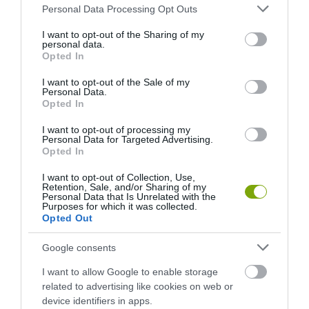
Please note that this website/app uses one or more Google
Personal Data Processing Opt Outs
services and may gather and store information including but
not limited to your visit or usage behaviour. You may click to
I want to opt-out of the Sharing of my
personal data.
grant or deny consent to Google and its third-party tags to
Opted In
use your data for below specified purposes in below Google
consent section.
I want to opt-out of the Sale of my
Personal Data.
Opted In
I want to opt-out of processing my
Personal Data for Targeted Advertising.
Opted In
DAVID ATTENBOROUGH 100
NOBEL-DÍJAT KAPOTT EGY
I want to opt-out of Collection, Use,
ÉVES: AZ EMBER, AKI
FÉREGÉRT – CSAK ÉPPEN NEM
Retention, Sale, and/or Sharing of my
Personal Data that Is Unrelated with the
MEGTANÍTOTTA A VILÁGNAK,
AZ OKOZTA A RÁKOT
Purposes for which it was collected.
HOGYAN KELL NÉZNI A
Opted Out
2026-04-23
TERMÉSZETET
Google consents
2026-05-08
I want to allow Google to enable storage
related to advertising like cookies on web or
device identifiers in apps.