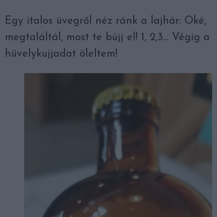
Egy italos üvegről néz ránk a lajhár: Oké,
megtaláltál, most te bújj el! 1, 2,3… Végig a
hüvelykujjadat öleltem!