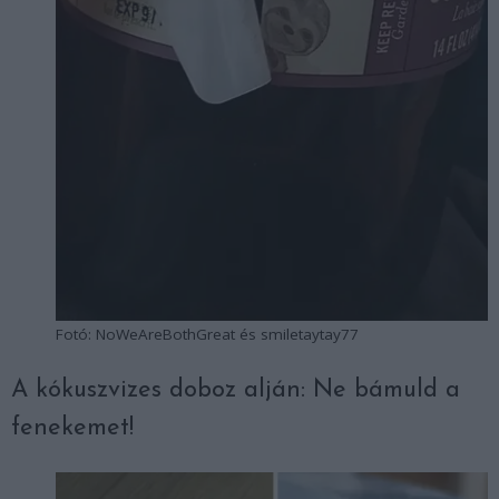
Fotó: NoWeAreBothGreat és smiletaytay77
A kókuszvizes doboz alján: Ne bámuld a
fenekemet!