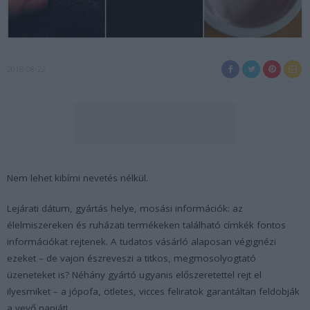
2018-08-22
Nem lehet kibírni nevetés nélkül.
Lejárati dátum, gyártás helye, mosási információk: az
élelmiszereken és ruházati termékeken található címkék fontos
információkat rejtenek. A tudatos vásárló alaposan végignézi
ezeket – de vajon észreveszi a titkos, megmosolyogtató
üzeneteket is? Néhány gyártó ugyanis előszeretettel rejt el
ilyesmiket – a jópofa, ötletes, vicces feliratok garantáltan feldobják
a vevő napját!