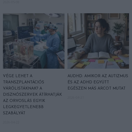
2026-05-08
VÉGE LEHET A
AUDHD: AMIKOR AZ AUTIZMUS
TRANSZPLANTÁCIÓS
ÉS AZ ADHD EGYÜTT
VÁRÓLISTÁKNAK? A
EGÉSZEN MÁS ARCOT MUTAT
DISZNÓSZERVEK ÁTÍRHATJÁK
2026-04-21
AZ ORVOSLÁS EGYIK
LEGKEGYETLENEBB
SZABÁLYÁT
2026-04-22