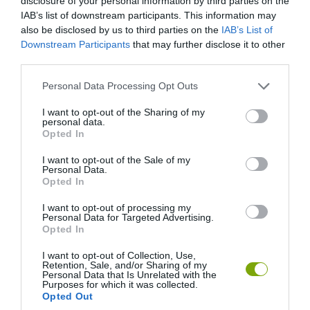
disclosure of your personal information by third parties on the
IAB’s list of downstream participants. This information may
also be disclosed by us to third parties on the
IAB’s List of
Downstream Participants
that may further disclose it to other
third parties.
Please note that this website/app uses one or more Google
Personal Data Processing Opt Outs
services and may gather and store information including but
not limited to your visit or usage behaviour. You may click to
I want to opt-out of the Sharing of my
personal data.
grant or deny consent to Google and its third-party tags to
Opted In
use your data for below specified purposes in below Google
consent section.
I want to opt-out of the Sale of my
Personal Data.
Opted In
I want to opt-out of processing my
Personal Data for Targeted Advertising.
Opted In
I want to opt-out of Collection, Use,
Retention, Sale, and/or Sharing of my
Personal Data that Is Unrelated with the
Purposes for which it was collected.
Opted Out