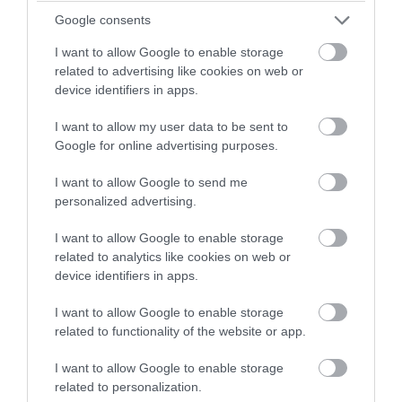
Google consents
I want to allow Google to enable storage
related to advertising like cookies on web or
device identifiers in apps.
Fotó: kiwidesign
I want to allow my user data to be sent to
Google for online advertising purposes.
A ruhagyártó önbizalomnövelő üzenete:
I want to allow Google to send me
Remélem, ebben majd olyan kib…
personalized advertising.
királylánynak érzed magad, mint amilyen
I want to allow Google to enable storage
vagy!
related to analytics like cookies on web or
device identifiers in apps.
I want to allow Google to enable storage
related to functionality of the website or app.
I want to allow Google to enable storage
related to personalization.