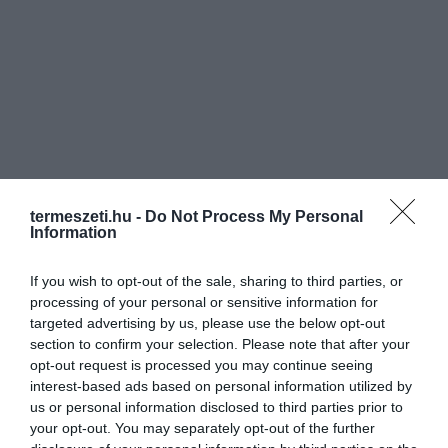
termeszeti.hu -
Do Not Process My Personal
Information
If you wish to opt-out of the sale, sharing to third parties, or
processing of your personal or sensitive information for
targeted advertising by us, please use the below opt-out
Szintén egy ruhacímkén sorolják fel, hogy
section to confirm your selection. Please note that after your
opt-out request is processed you may continue seeing
mi mindent csináljunk a ruhával… és hogy
interest-based ads based on personal information utilized by
ne bántsuk a pandákat.
us or personal information disclosed to third parties prior to
your opt-out. You may separately opt-out of the further