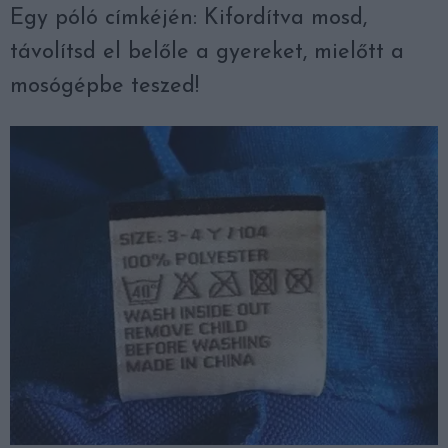
Egy póló címkéjén: Kifordítva mosd,
távolítsd el belőle a gyereket, mielőtt a
mosógépbe teszed!