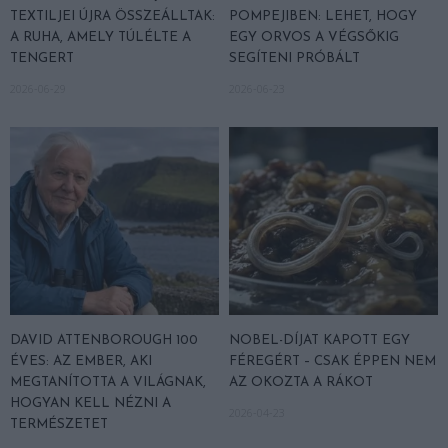
TEXTILJEI ÚJRA ÖSSZEÁLLTAK:
POMPEJIBEN: LEHET, HOGY
A RUHA, AMELY TÚLÉLTE A
EGY ORVOS A VÉGSŐKIG
TENGERT
SEGÍTENI PRÓBÁLT
2026-06-29
2026-06-23
DAVID ATTENBOROUGH 100
NOBEL-DÍJAT KAPOTT EGY
ÉVES: AZ EMBER, AKI
FÉREGÉRT – CSAK ÉPPEN NEM
MEGTANÍTOTTA A VILÁGNAK,
AZ OKOZTA A RÁKOT
HOGYAN KELL NÉZNI A
2026-04-23
TERMÉSZETET