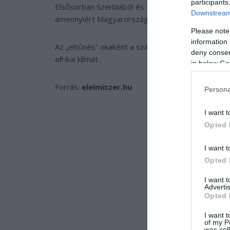
participants
Elsősorban Szerbiából és Lengyelországból import
Downstream 
amennyiért Magyarországon a hűtőipari vállalato
Please note
information 
Az „eltűnés” okaként a szakemberek a forró, szára
deny consent
afrikai klímát.
in below Go
Forrás:
elelmiszer.hu
Persona
I want t
Opted 
I want t
Opted 
I want 
Advertis
Opted 
I want t
of my P
was col