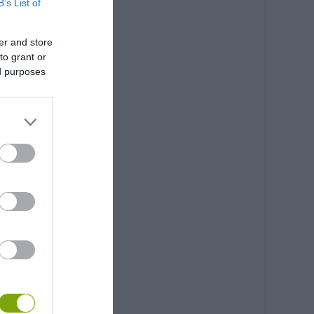
B’s List of
er and store
to grant or
ed purposes