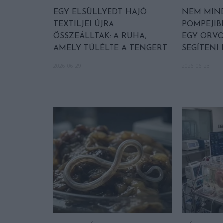
EGY ELSÜLLYEDT HAJÓ
NEM MIN
TEXTILJEI ÚJRA
POMPEJIB
ÖSSZEÁLLTAK: A RUHA,
EGY ORVO
AMELY TÚLÉLTE A TENGERT
SEGÍTENI
2026-06-29
2026-06-23