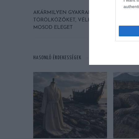
authenti
AKÁRMILYEN GYAKRAN MOSOD IS A
TÖRÖLKÖZŐKET, VÉLHETŐEN NEM
MOSOD ELEGET
HASONLÓ ÉRDEKESSÉGEK