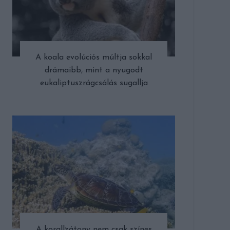
A koala evolúciós múltja sokkal
drámaibb, mint a nyugodt
eukaliptuszrágcsálás sugallja
A korallzátony nem csak színes