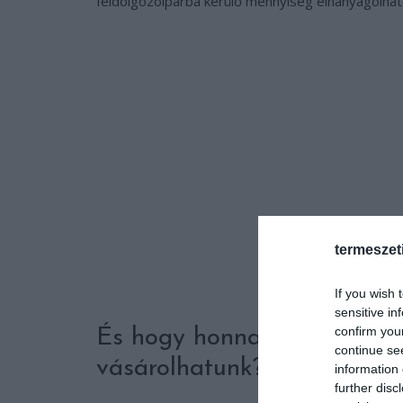
feldolgozóiparba kerülő mennyiség elhanyagolhat
termeszet
If you wish 
sensitive in
confirm you
És hogy honnan érkezik a 
continue se
vásárolhatunk?
information 
further disc