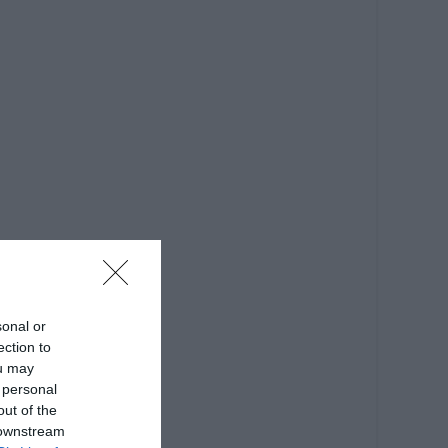
sonal or
ection to
ou may
 personal
out of the
 downstream