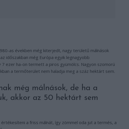
80-as években még kiterjedt, nagy területű málnások
en az időszakban még Európa egyik legnagyobb
 7 ezer ha-on termett a piros gyümölcs. Nagyon szomorú
inkban a termőterület nem haladja meg a száz hektárt sem.
nak még málnások, de ha a
k, akkor az 50 hektárt sem
értékesíteni a friss málnát, így zömmel oda jut a termés, a