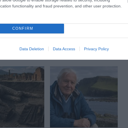
cation functionality and fraud prevention, and other user protection.
GYÖNYÖRŰ VIRÁGVÁZA KÉSZÜL
CSÍKSZEREDÁBAN, 10 EZER VIRÁG
BEÜLTETÉSÉVEL
CONFIRM
Data Deletion
Data Access
Privacy Policy