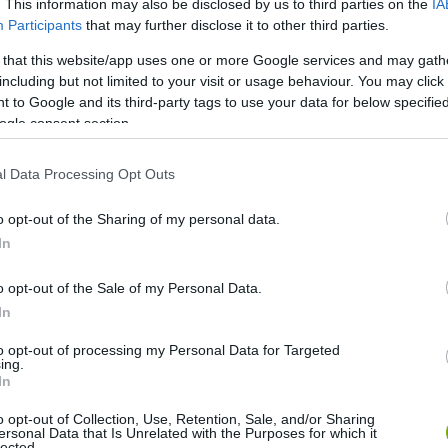
. This information may also be disclosed by us to third parties on the
IA
álják. Olcsóbban lehet behozni kész fagyasztott árut, mint
Participants
that may further disclose it to other third parties.
k az alapanyagot megvenni képesek.
 that this website/app uses one or more Google services and may gath
including but not limited to your visit or usage behaviour. You may click 
z nyarakat említik: a málna ugyanis nem bírja a néha már
 to Google and its third-party tags to use your data for below specifi
ogle consent section.
l Data Processing Opt Outs
o opt-out of the Sharing of my personal data.
In
o opt-out of the Sale of my Personal Data.
In
to opt-out of processing my Personal Data for Targeted
ing.
In
o opt-out of Collection, Use, Retention, Sale, and/or Sharing
ersonal Data that Is Unrelated with the Purposes for which it
lected.