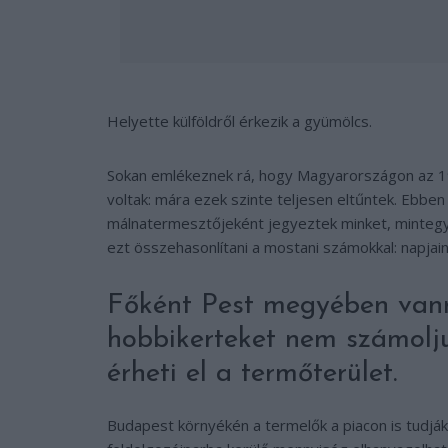
Helyette külföldről érkezik a gyümölcs.
Sokan emlékeznek rá, hogy Magyarországon az 19
voltak: mára ezek szinte teljesen eltűntek. Ebb
málnatermesztőjeként jegyeztek minket, mintegy
ezt összehasonlítani a mostani számokkal: napja
Főként Pest megyében van
hobbikerteket nem számolju
érheti el a termőterület.
Budapest környékén a termelők a piacon is tudják 